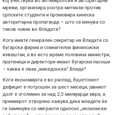
кој учествува во антиевропски и авторитарни
мрежи, организира контра-митинзи против
српските студенти и промовира кинеска
авторитарна пропаганда – што се менува со
таков човек во Владата?
Кога имате генерален секретар на Владата со
бугарска фирма и сомнителни финансиски
извештаи, а во исто време половина министри,
пратеници и директори имаат бугарски пасоши
– каква е оваа „македонска“ Влада?
Кога економијата е во распад, буџетскиот
дефицит е потрошен за шест месеци, јавниот
долг е зголемен за над 2,5 милијарди евра, а
премиерот отворено кажува дека младите ќе
ги заменува со мигранти односно „економски