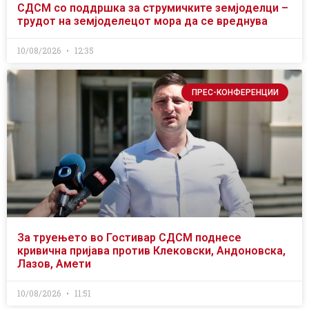
СДСМ со поддршка за струмичките земјоделци –
трудот на земјоделецот мора да се вреднува
10/08/2026
12:35
ПРЕС-КОНФЕРЕНЦИИ
За труењето во Гостивар СДСМ поднесе
кривична пријава против Клековски, Андоновска,
Лазов, Амети
10/08/2026
11:51