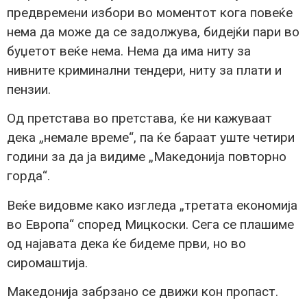
предвремени избори во моментот кога повеќе
нема да може да се задолжува, бидејќи пари во
буџетот веќе нема. Нема да има ниту за
нивните криминални тендери, ниту за плати и
пензии.
Од претстава во претстава, ќе ни кажуваат
дека „немале време“, па ќе бараат уште четири
години за да ја видиме „Македонија повторно
горда“.
Веќе видовме како изгледа „третата економија
во Европа“ според Мицкоски. Сега се плашиме
од најавата дека ќе бидеме први, но во
сиромаштија.
Македонија забрзано се движи кон пропаст.