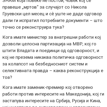
ЗНАМ која повеќе не постои, човек кој се
правеше „мртов“ за случајот со Никола
Груевски цел месец и сè уште не даде одговор
дали ги испратил потребните документи – што
точно се реконструира тука?
Кога имате министер за внатрешни работи кој
дозволи целосна партизација на МВР, кој го
штити Владата и поединци од одговорност, и
кој не презема никаква политичка одговорност
за колапсот на безбедносниот систем и
селективната правда – каква реконструкција е
тоа?
Кога имате заменик-премиер кој отворено
работи против интересите на Македонија, кој ги
застапува интересите на Србија, Русија и Кина,