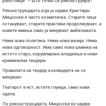
работници“ – што точно се реконструира?
Реконструкцијата која ја најави Христијан
Мицкоски е чисто козметичка. Старите лица
остануваат, старите практики продолжуваат, а
новите имиња само ја менуваат амбалажата.
Нема нова политика. Нема нова визија. Нема
нова одговорност. Има само нова шминка на
истото старо, корумпирано владеење и нови
криминални тендери.
Правилата на тендер коалицијата не се
менуваат.
Театарот е ист, истите глумци, само нови
одела.
По реконструкцијата, Мицкоски ќе најави