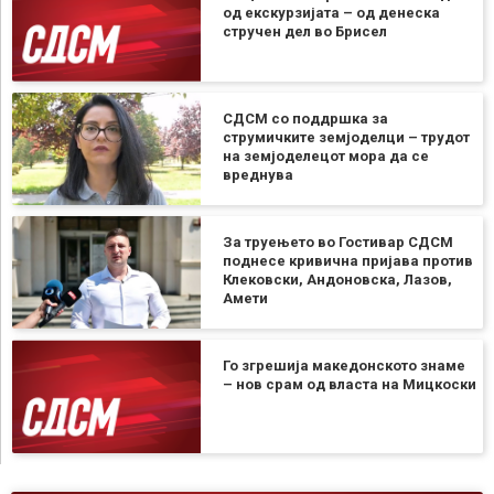
од екскурзијата – од денеска
стручен дел во Брисел
СДСМ со поддршка за
струмичките земјоделци – трудот
на земјоделецот мора да се
вреднува
За труењето во Гостивар СДСМ
поднесе кривична пријава против
Клековски, Андоновска, Лазов,
Амети
Го згрешија македонското знаме
– нов срам од власта на Мицкоски