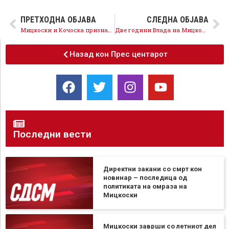
ПРЕТХОДНА ОБЈАВА
СЛЕДНА ОБЈАВА
Мицкоски и Кочоска признава – буџетот е празен, Владата го зголемува дефицитот
Две години Влада на Мицкоски – две години бајки
Назад кон Прес центарот
Последни вести
Директни закани со смрт кон
новинар – последица од
политиката на омраза на
Мицкоски
Мицкоски заврши со летниот дел