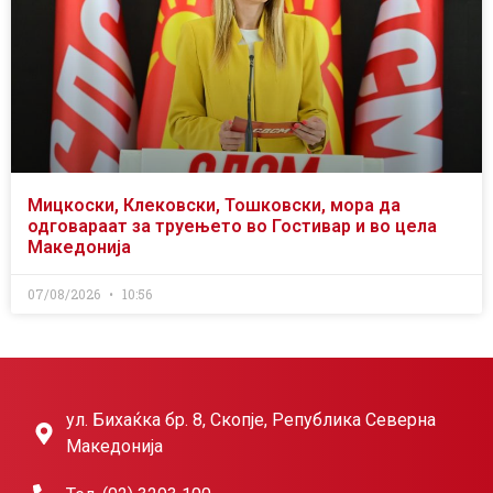
Мицкоски, Клековски, Тошковски, мора да
одговараат за труењето во Гостивар и во цела
Македонија
07/08/2026
10:56
ул. Бихаќка бр. 8, Скопје, Република Северна
Македонија