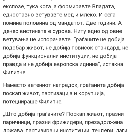
експозе, тука кога ја формиравте Владата,
едноставно ветувавте мед и млеко. И сега
помина половина од мандатот. Две години. А
денес вистината е сурова. Ниту едно од овие
ветувања не испорачавте. Граѓаните не добија
подобар живот, не добија повисок стандард, не
добија функционални институции, не добија
правда и не добија европска иднина“, истакна
Филипче.
Наместо ветениот напредок, граѓаните добија
поскап живот, партизација и корупција,
потецнираше Филипче.
„Што добија граѓаните? Поскап живот, празни
паричници, празни фрижидери, презадолжена
држава, партизирани институции, тендери, лаги