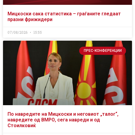
Мицкоски сака статистика – граѓаните гледаат
празни фрижидери
07/08/2026
15:55
ПРЕС-КОНФЕРЕНЦИИ
По навредите на Мицкоски и неговиот „талог“,
навредите од ВМРО, сега навреди и од
Стоилковиќ