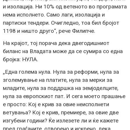
и изолација. Ни 10% од ветеното во програмата
нема исполнето. Само лаги, изолација и
партиски тендери. Очигледно, тоа бил бројот
1198 и ништо друго“, рече Филипче.
На крајот, тој порача дека двегодишниот
биланс на Владата може да се сумира со една
бројка: НУЛА.
„Една голема нула. Нула за реформи, нула за
зголемување на платите, нула за мерки за
младите, нула за поддршка на земјоделците,
нула за европскиот пат. И сега моето прашање
е просто: Кој е крив за овие неисполнети
ветувања? Кој е крив, премиере, за овие две
изгубени години? Ќе излезете ли и ќе кажете
пред граѓаните, отворено и искрено, дека