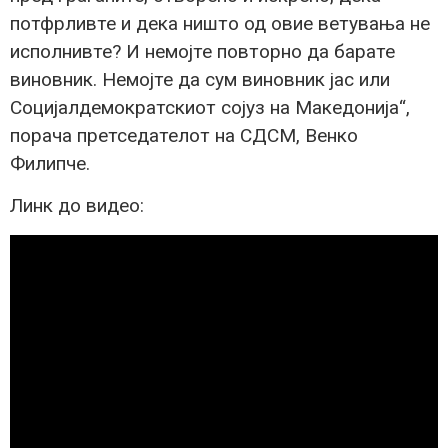
потфрливте и дека ништо од овие ветувања не
исполнивте? И немојте повторно да барате
виновник. Немојте да сум виновник јас или
Социјалдемократскиот сојуз на Македонија“,
порача претседателот на СДСМ, Венко
Филипче.
Линк до видео: