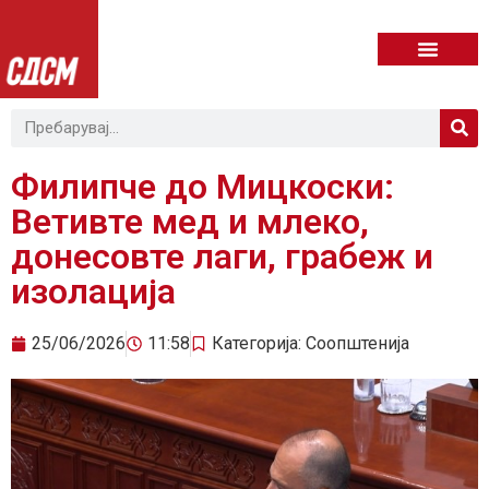
Филипче до Мицкоски:
Ветивте мед и млеко,
донесовте лаги, грабеж и
изолација
25/06/2026
11:58
Категорија:
Соопштенија