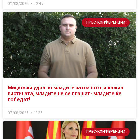
07/08/2026
12:47
ПРЕС-КОНФЕРЕНЦИИ
Мицкоски удри по младите затоа што ја кажаа
вистината, младите не се плашат- младите ќе
победат!
07/08/2026
11:35
ПРЕС-КОНФЕРЕНЦИИ