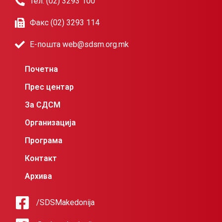
Тел. (02) 3293 100
Факс (02) 3293 114
Е-пошта web@sdsm.org.mk
Почетна
Прес центар
За СДСМ
Организација
Програма
Контакт
Архива
/SDSMakedonija