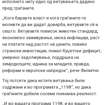
исполнето ниту едно од ветувањата дадено
пред граѓаните.
„Кога баравте власт и кога граѓаните ги
молевте да ви дадат доверба, ветувавте сè и
сешто. Ветувавте повисок животен стандард,
економско заживување, ниска инфлација, раст
на платите над растот на цените, повеќе
странски инвестиции, помал буџетски дефицит,
умерено задолжување, поддршка на
земјоделците, иднина за младите, правда,
реформи и европски напредок“, рече Филипче.
Тој потсети дека истите ветувања биле
содржани и во програмата „1198“, но дека
граѓаните добиле сосема поинаква реалност.
„И во вашата програма 1198, и во вашето