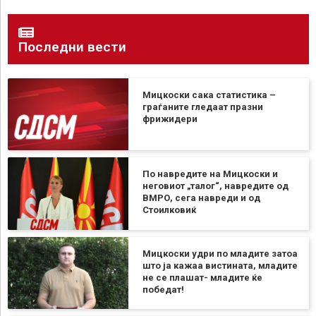
Последни вести
Мицкоски сака статистика –
граѓаните гледаат празни
фрижидери
По навредите на Мицкоски и
неговиот „талог“, навредите од
ВМРО, сега навреди и од
Стоилковиќ
Мицкоски удри по младите затоа
што ја кажаа вистината, младите
не се плашат- младите ќе
победат!