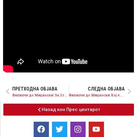
ПРЕТХОДНА ОБЈАВА
СЛЕДНА ОБЈАВА
Филипче до Мицкоски: За 2 години ниту едно ветување не исполнивте, ги излажавте граѓаните
Филипче до Мицкоски: Кој е виновен за вашата голема нула и загубените 2 години?
Назад кон Прес центарот