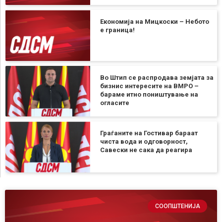
Економија на Мицкоски – Небото
е граница!
Во Штип се распродава земјата за
бизнис интересите на ВМРО –
бараме итно поништување на
огласите
Граѓаните на Гостивар бараат
чиста вода и одговорност,
Савески не сака да реагира
СООПШТЕНИЈА