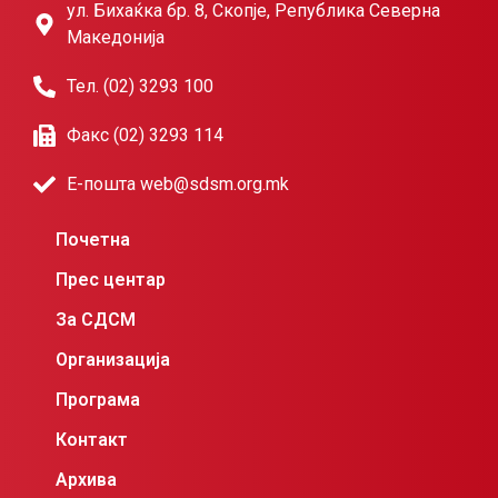
ул. Бихаќка бр. 8, Скопје, Република Северна
Македонија
Тел. (02) 3293 100
Факс (02) 3293 114
Е-пошта web@sdsm.org.mk
Почетна
Прес центар
За СДСМ
Организација
Програма
Контакт
Архива