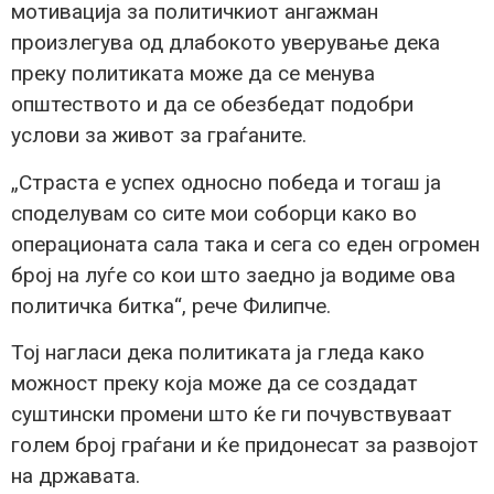
мотивација за политичкиот ангажман
произлегува од длабокото уверување дека
преку политиката може да се менува
општеството и да се обезбедат подобри
услови за живот за граѓаните.
„Страста е успех односно победа и тогаш ја
споделувам со сите мои соборци како во
операционата сала така и сега со еден огромен
број на луѓе со кои што заедно ја водиме ова
политичка битка“, рече Филипче.
Тој нагласи дека политиката ја гледа како
можност преку која може да се создадат
суштински промени што ќе ги почувствуваат
голем број граѓани и ќе придонесат за развојот
на државата.