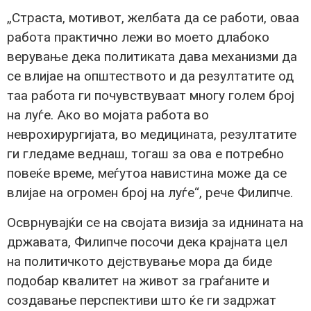
„Страста, мотивот, желбата да се работи, оваа
работа практично лежи во моето длабоко
верување дека политиката дава механизми да
се влијае на општеството и да резултатите од
таа работа ги почувствуваат многу голем број
на луѓе. Ако во мојата работа во
неврохирургијата, во медицината, резултатите
ги гледаме веднаш, тогаш за ова е потребно
повеќе време, меѓутоа навистина може да се
влијае на огромен број на луѓе“, рече Филипче.
Осврнувајќи се на својата визија за иднината на
државата, Филипче посочи дека крајната цел
на политичкото дејствување мора да биде
подобар квалитет на живот за граѓаните и
создавање перспективи што ќе ги задржат