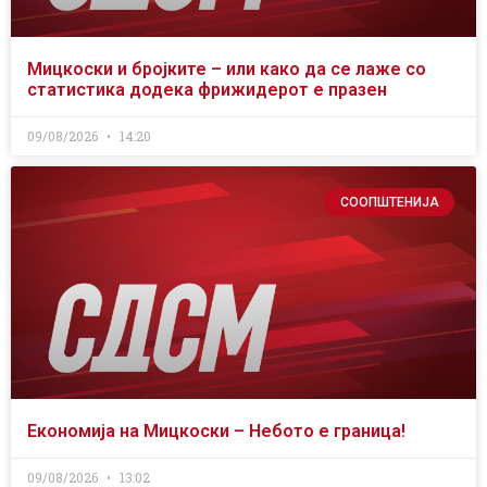
Мицкоски и бројките – или како да се лаже со
статистика додека фрижидерот е празен
09/08/2026
14:20
СООПШТЕНИЈА
Економија на Мицкоски – Небото е граница!
09/08/2026
13:02