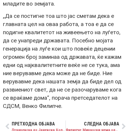
младите во земјата.
„Да се постигне тоа што јас сметам дека е
главната цел на оваа работа, а тоа е да се
подигне квалитетот на живеењето на луѓето,
да се унапреди државата. Посебно мојата
генерација на луѓе кои што повеќе децении
огромен број заминаа од државата, ќе кажам
едни од најквалитетните веќе не се тука, ама
ние верувавме дека може да не биде. Ние
верувавме дека нашата земја да биде дел од
развиениот свет, да не се разочаруваме кога
се враќаме дома“, порача претседателот на
СДСМ, Венко Филипче.
ПРЕТХОДНА ОБЈАВА
СЛЕДНА ОБЈАВА
Лукаревска до Јаневска: Колку наставници ќе бидат технолошки вишок со оптимизацијата во образованието?
Филипче: Мицкоски нема одговор на ниту едно прашање затоа посегнува по закани