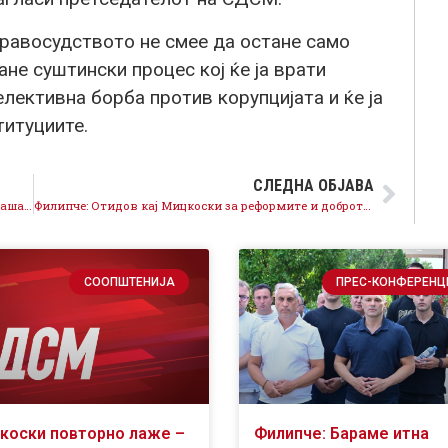
равосудството не смее да остане само
не суштински процес кој ќе ја врати
елективна борба против корупцијата и ќе ја
титуциите.
СЛЕДНА ОБЈАВА
Филипче: Мицкоски нема одговор на ниту едно прашање затоа посегнува по закани
Филипче: Отидов кај Мицкоски за реформите и доброто на државата – но тој ме излизга
СООПШТЕНИЈА
ПРЕС-КОНФЕРЕНЦ
коски повторно лаже –
Филипче: Бараме итна