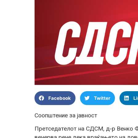
Facebook
Twitter
L
Соопштение за јавност
Претседателот на СДСМ, д-р Венко Фи
вечерва рече дека враќањето на дов