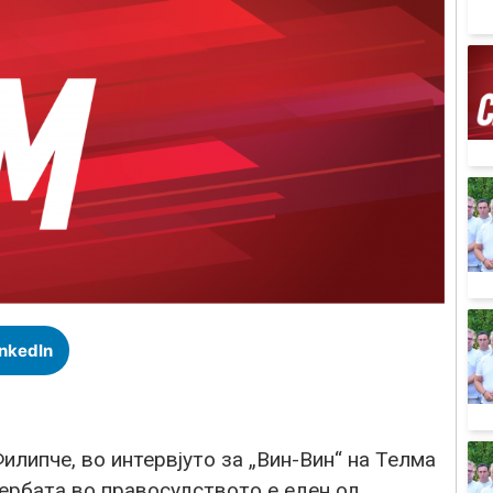
inkedIn
липче, во интервјуто за „Вин-Вин“ на Телма
ербата во правосудството е еден од