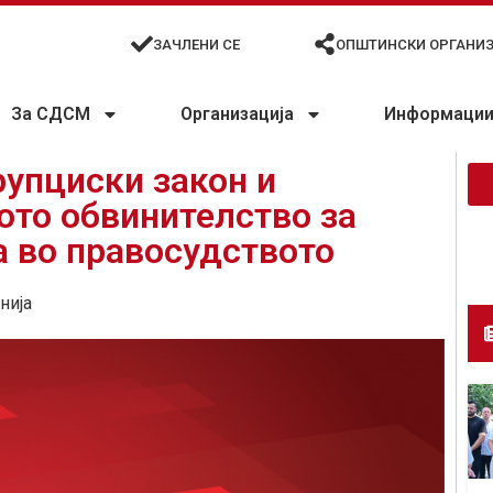
ЗАЧЛЕНИ СЕ
ОПШТИНСКИ ОРГАНИ
За СДСМ
Организација
Информации 
упциски закон и
ото обвинителство за
а во правосудството
нија