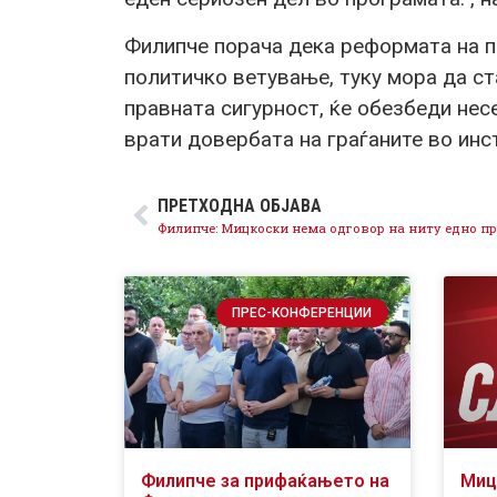
Филипче порача дека реформата на п
политичко ветување, туку мора да ста
правната сигурност, ќе обезбеди нес
врати довербата на граѓаните во инс
ПРЕТХОДНА ОБЈАВА
ПРЕС-КОНФЕРЕНЦИИ
Филипче за прифаќањето на
Миц