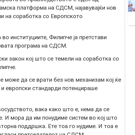
рамска платформа на СДСМ, најавувајќи нов
ли на соработка со Европското
во институциите, Филипче ја претстави
овата програма на СДСМ.
ки закон кој што се темели на соработка со
липче.
 може да се врати без нов механизам кој ќе
 и европски стандарди потенцираше
осудството, вака како што е, нема да се
е. И мора да им понудиме систем во кој што
торна поддршка. Ете тоа го нудиме. И тоа е
нагласи претседателот на СДСМ.