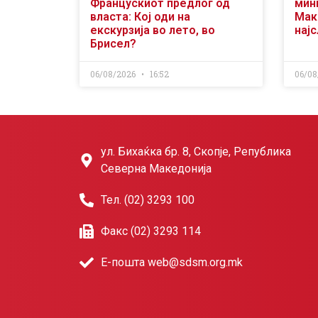
Францускиот предлог од
мин
власта: Кој оди на
Мак
екскурзија во лето, во
нај
Брисел?
06/08/2026
16:52
06/08
ул. Бихаќка бр. 8, Скопје, Република
Северна Македонија
Тел. (02) 3293 100
Факс (02) 3293 114
Е-пошта web@sdsm.org.mk