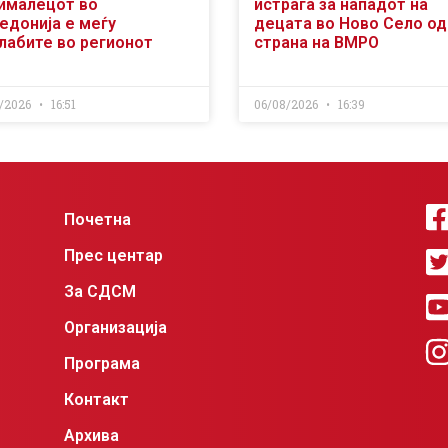
ималецот во
истрага за нападот на
едонија е меѓу
децата во Ново Село од
слабите во регионот
страна на ВМРО
/2026
16:51
06/08/2026
16:39
Почетна
Прес центар
За СДСМ
Организација
Програма
Контакт
Архива