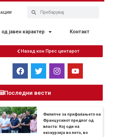
ЗАЦИИ
од јавен карактер
Контакт
Назад кон Прес центарот
Последни вести
Филипче за прифаќањето на
Францускиот предлог од
власта: Кој оди на
екскурзија во лето, во