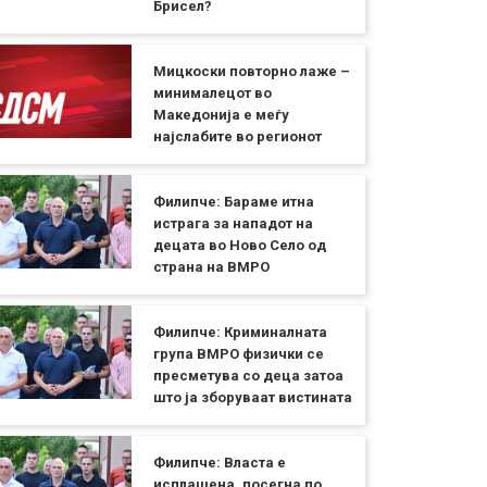
Брисел?
Мицкоски повторно лаже –
минималецот во
Македонија е меѓу
најслабите во регионот
Филипче: Бараме итна
истрага за нападот на
децата во Ново Село од
страна на ВМРО
Филипче: Криминалната
група ВМРО физички се
пресметува со деца затоа
што ја зборуваат вистината
Филипче: Власта е
исплашена, посегна по