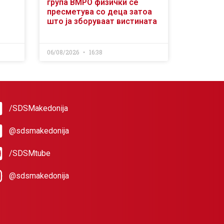
група ВМРО физички се
пресметува со деца затоа
што ја зборуваат вистината
06/08/2026
16:38
/SDSMakedonija
@sdsmakedonija
/SDSMtube
@sdsmakedonija