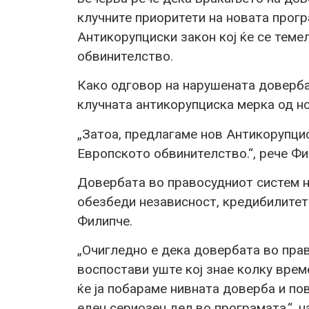
клучните приоритети на новата прог
Антикорупциски закон кој ќе се теме
обвинителство.
Како одговор на нарушената доверба 
клучната антикорупциска мерка од н
„Затоа, предлагаме нов Антикорупцис
Европското обвинителство.“, рече Фи
Довербата во правосудниот систем не
обезбеди независност, кредибилитет
Филипче.
„Очигледно е дека довербата во прав
воспостави уште кој знае колку врем
ќе ја побараме нивната доверба и пов
еден сериозен дел во програмата.“, 