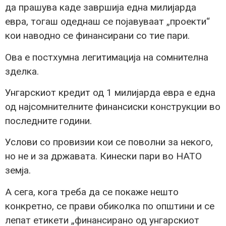
да прашува каде завршија една милијарда
евра, тогаш одеднаш се појавуваат „проекти“
кои наводно се финансирани со тие пари.
Ова е постхумна легитимација на сомнителна
зделка.
Унгарскиот кредит од 1 милијарда евра е една
од најсомнителните финансиски конструкции во
последните години.
Услови со провизии кои се поволни за некого,
но не и за државата. Кинески пари во НАТО
земја.
А сега, кога треба да се покаже нешто
конкретно, се прави обиколка по општини и се
лепат етикети „финансирано од унгарскиот