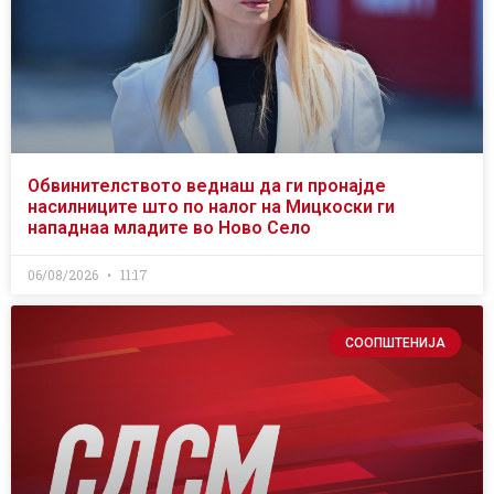
Обвинителството веднаш да ги пронајде
насилниците што по налог на Мицкоски ги
нападнаа младите во Ново Село
06/08/2026
11:17
СООПШТЕНИЈА