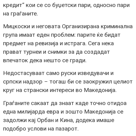
кредит“ кои се со буџетски пари, односно пари
на граѓаните.
Мицкоски и неговата Организирана криминална
група имаат еден проблем: парите ќе бидат
предмет на ревизија и истрага. Сега нека
прават турнеи и снимки за да создадат
впечаток дека нешто се гради.
Недостасуваат само руски изведувачи и
српски надзор – тогаш би се заокружил целиот
круг на странски интереси во Македонија.
Граѓаните сакаат да знаат каде точно отидоа
една милијарда евра и зошто Македонија се
задолжи кај Орбан и Кина, додека имаше
подобро услови на пазарот.