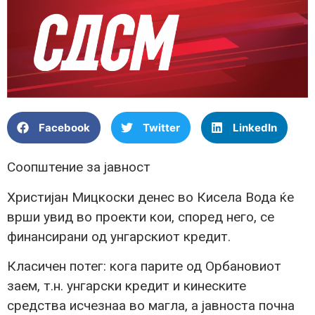
Facebook
Twitter
LinkedIn
Соопштение за јавност
Христијан Мицкоски денес во Кисела Вода ќе
врши увид во проекти кои, според него, се
финансирани од унгарскиот кредит.
Класичен потег: кога парите од Орбановиот
заем, т.н. унгарски кредит и кинеските
средства исчезнаа во магла, а јавноста почна