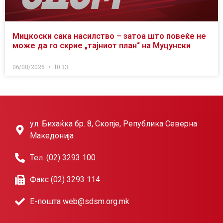
Мицкоски сака насилство – затоа што повеќе не
може да го скрие „тајниот план“ на Муцунски
06/08/2026
10:33
ул. Бихаќка бр. 8, Скопје, Република Северна
Македонија
Тел. (02) 3293 100
Факс (02) 3293 114
Е-пошта web@sdsm.org.mk