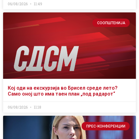
06/08/2026
11:49
СООПШТЕНИЈА
Кој оди на екскурзија во Брисел среде лето?
Само оној што има таен план „под радарот“
06/08/2026
11:18
ПРЕС-КОНФЕРЕНЦИИ