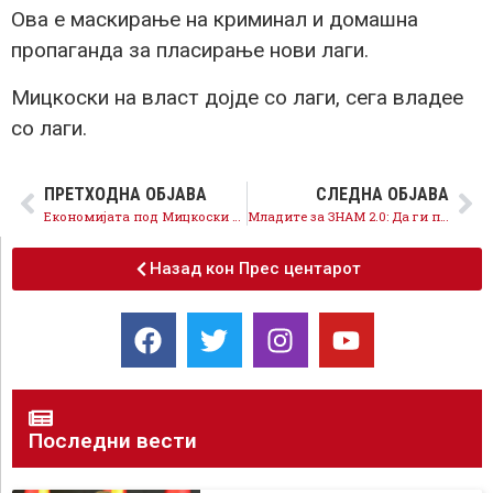
Ова е маскирање на криминал и домашна
пропаганда за пласирање нови лаги.
Мицкоски на власт дојде со лаги, сега владее
со лаги.
ПРЕТХОДНА ОБЈАВА
СЛЕДНА ОБЈАВА
Економијата под Мицкоски е во слободен пад: Странските инвестиции паднаа за 61%, потрошувачката кошничка поскапе за 10.000 денари, а индустријата тоне
Младите за ЗНАМ 2.0: Да ги погледнеме во очи оние кои зад затворени врати ја кројат нашата иднина
Назад кон Прес центарот
Последни вести