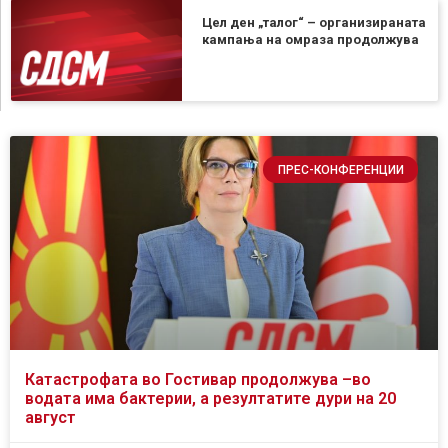
Цел ден „талог“ – организираната
кампања на омраза продолжува
ПРЕС-КОНФЕРЕНЦИИ
Катастрофата во Гостивар продолжува –во
водата има бактерии, а резултатите дури на 20
август