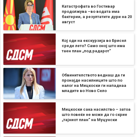
Катастрофата во Гостивар
продолжува –во водата има
бактерии, а резултатите дури на 20
август
Кој оди на екскурзија во Брисел
среде лето? Само оној што има
таен план „под радарот“
Обвинителството веднаш да ги
пронајде насилниците што по
налог на Мицкоски ги нападнаа
младите во Ново Село
Мицкоски сака насилство – затоа
што повеќе не може да го скрие
„тајниот план“ на Муцунски