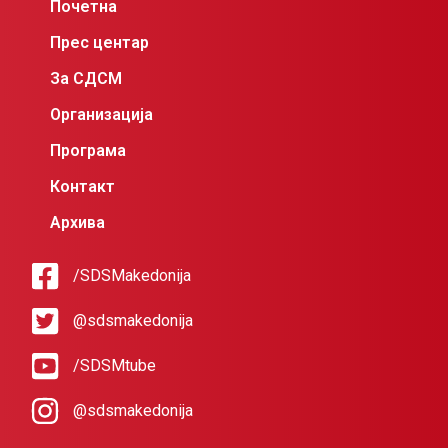
Почетна
Прес центар
За СДСМ
Организација
Програма
Контакт
Архива
/SDSMakedonija
@sdsmakedonija
/SDSMtube
@sdsmakedonija