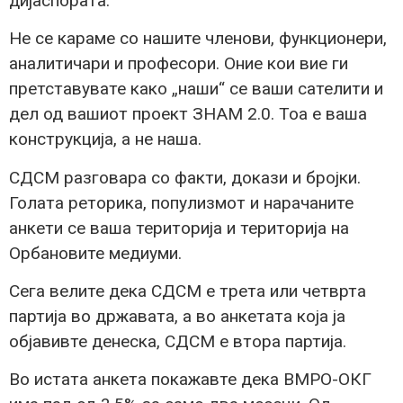
дијаспората.
Не се караме со нашите членови, функционери,
аналитичари и професори. Оние кои вие ги
претставувате како „наши“ се ваши сателити и
дел од вашиот проект ЗНАМ 2.0. Тоа е ваша
конструкција, а не наша.
СДСМ разговара со факти, докази и бројки.
Голата реторика, популизмот и нарачаните
анкети се ваша територија и територија на
Орбановите медиуми.
Сега велите дека СДСМ е трета или четврта
партија во државата, а во анкетата која ја
објавивте денеска, СДСМ е втора партија.
Во истата анкета покажавте дека ВМРО-ОКГ