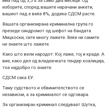
има пад од 3,5% за само два месеци. Од
изборите, според вашите нарачани анкети,
вашиот пад е веќе 8%, додека СДСМ расте.
Вашата организирана криминална група го
презеде синдромот од шефот на бандата
Мицкоски, сите многу лажете. Веќе ни самите
не знаете што лажете.
Како што вели народот: Кој лаже, тој и краде. А
вие, како дел од владеачката тендер коалиција,
тоа најдобро го знаете.
СДСМ сака ЕУ.
Таму судството и обвинителството се
независни, а за криминалот се одговара.
За организиран криминал следуваат Шутка,