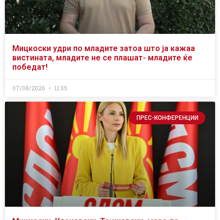
Мицкоски удри по младите затоа што ја кажаа
вистината, младите не се плашат- младите ќе
победат!
07/08/2026
11:35
ПРЕС-КОНФЕРЕНЦИИ