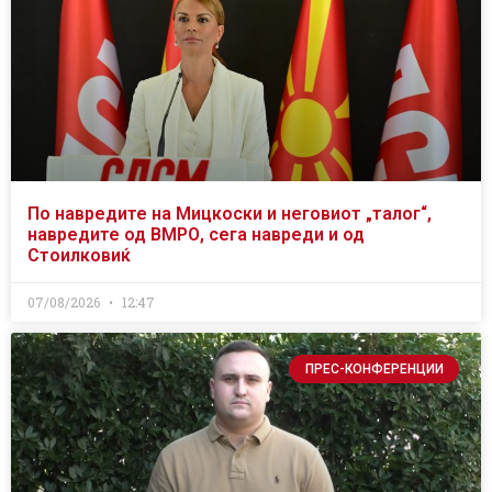
По навредите на Мицкоски и неговиот „талог“,
навредите од ВМРО, сега навреди и од
Стоилковиќ
07/08/2026
12:47
ПРЕС-КОНФЕРЕНЦИИ