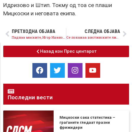
Идризово и Штип. Токму од тоа се плаши
Мицкоски и неговата екипа.
ПРЕТХОДНА ОБЈАВА
СЛЕДНА ОБЈАВА
Паднаа маските, Игор Ивановски призна дека платформата ЗНАМ 2,0 е за рушење на СДСМ
Се покажаа вистинските лица, платформата ЗНАМ 2.0 е против членовите на СДСМ
Назад кон Прес центарот
Последни вести
Мицкоски сака статистика –
граѓаните гледаат празни
фрижидери