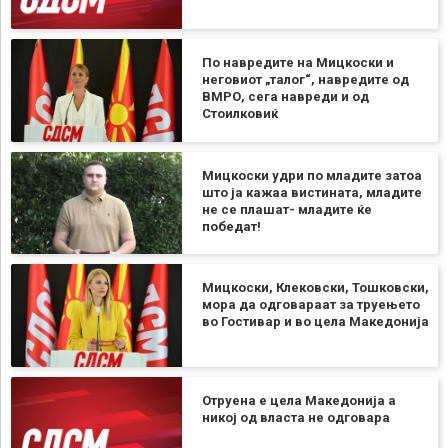
По навредите на Мицкоски и
неговиот „талог“, навредите од
ВМРО, сега навреди и од
Стоилковиќ
Мицкоски удри по младите затоа
што ја кажаа вистината, младите
не се плашат- младите ќе
победат!
Мицкоски, Клековски, Тошковски,
мора да одговараат за труењето
во Гостивар и во цела Македонија
Отруена е цела Македонија а
никој од власта не одговара