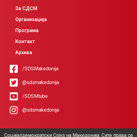
За СДСМ
Организација
Програма
Контакт
Архива
/SDSMakedonija
@sdsmakedonija
/SDSMtube
@sdsmakedonija
Социјалдемократски Сојуз на Македонија. Сите права се