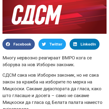
Facebook
Twitter
LinkedIn
Многу нервозно реагираат ВМРО кога се
зборува за нов Изборен законик.
СДСМ сака нов Изборен законик, но не сака
закон за кражба на изборите по мерка на
Мицкоски. Сакаме дијаспората да гласа, како
што гласаше и досега – само не сакаме
Мицкоски да гласа од Белата палата наместо