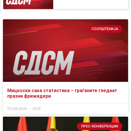
СООПШТЕНИЈА
Мицкоски сака статистика – граѓаните гледаат
празни фрижидери
07/08/2026
15:55
ПРЕС-КОНФЕРЕНЦИИ