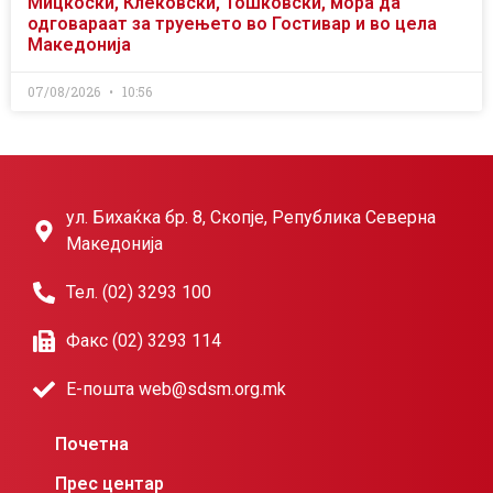
Мицкоски, Клековски, Тошковски, мора да
одговараат за труењето во Гостивар и во цела
Македонија
07/08/2026
10:56
ул. Бихаќка бр. 8, Скопје, Република Северна
Македонија
Тел. (02) 3293 100
Факс (02) 3293 114
Е-пошта web@sdsm.org.mk
Почетна
Прес центар