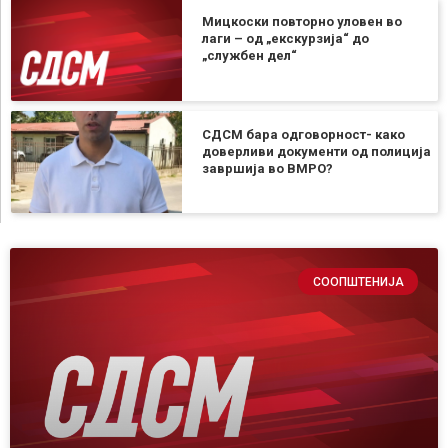
Мицкоски повторно уловен во
лаги – од „екскурзија“ до
„службен дел“
СДСМ бара одговорност- како
доверливи документи од полиција
завршија во ВМРО?
СООПШТЕНИЈА