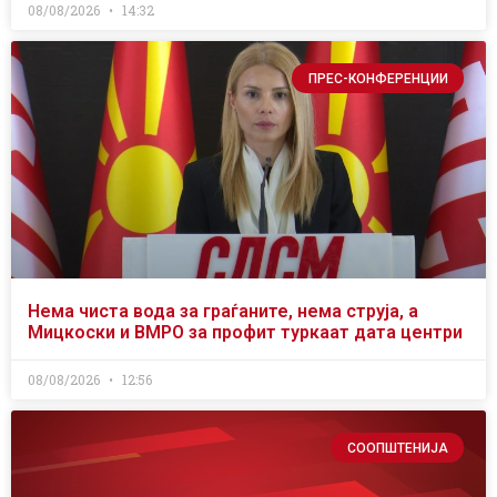
08/08/2026
14:32
ПРЕС-КОНФЕРЕНЦИИ
Нема чиста вода за граѓаните, нема струја, а
Мицкоски и ВМРО за профит туркаат дата центри
08/08/2026
12:56
СООПШТЕНИЈА