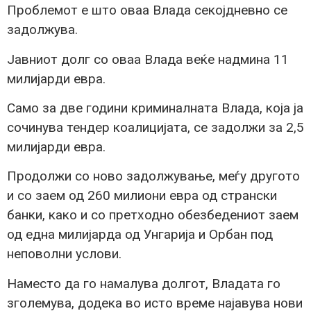
Проблемот е што оваа Влада секојдневно се
задолжува.
Јавниот долг со оваа Влада веќе надмина 11
милијарди евра.
Само за две години криминалната Влада, која ја
сочинува тендер коалицијата, се задолжи за 2,5
милијарди евра.
Продолжи со ново задолжување, меѓу другото
и со заем од 260 милиони евра од странски
банки, како и со претходно обезбедениот заем
од една милијарда од Унгарија и Орбан под
неповолни услови.
Наместо да го намалува долгот, Владата го
зголемува, додека во исто време најавува нови