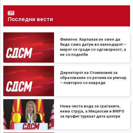
Последни вести
Филипче: Карпалак не смее да
биде само датум во календарот –
мирот се гради со одговорност, а
не со поделби
Директорот на Стоилковиќ за
образование со речник на уличар
– повторно со навреди
Нема чиста вода за граѓаните,
нема струја, а Мицкоски и ВМРО
за профит туркаат дата центри