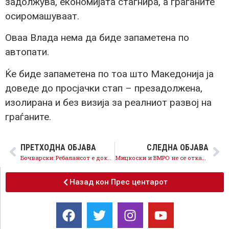
задолжува, економијата стагнира, а граѓаните
осиромашуваат.
Оваа Влада нема да биде запаметена по
автопати.
Ќе биде запаметена по тоа што Македонија ја
доведе до просјачки стап – презадолжена,
изолирана и без визија за реалниот развој на
граѓаните.
ПРЕТХОДНА ОБЈАВА
СЛЕДНА ОБЈАВА
Бочварски: Ребалансот е доказ за економската неспособност на власта и сиромаштијата во која живеат граѓаните
Мицкоски и ВМРО не се откажуваат од намерата за манипулација со 200 илјади гласови од дијаспората
Назад кон Прес центарот