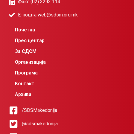
Факс (02) 3293 114
Е-пошта web@sdsm.org.mk
Почетна
Прес центар
За СДСМ
Организација
Програма
Контакт
Архива
/SDSMakedonija
@sdsmakedonija