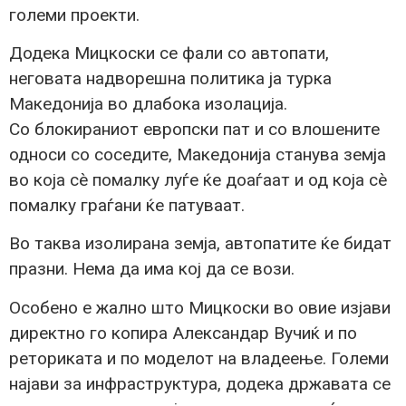
големи проекти.
Додека Мицкоски се фали со автопати,
неговата надворешна политика ја турка
Македонија во длабока изолација.
Со блокираниот европски пат и со влошените
односи со соседите, Македонија станува земја
во која сè помалку луѓе ќе доаѓаат и од која сè
помалку граѓани ќе патуваат.
Во таква изолирана земја, автопатите ќе бидат
празни. Нема да има кој да се вози.
Особено е жално што Мицкоски во овие изјави
директно го копира Александар Вучиќ и по
реториката и по моделот на владеење. Големи
најави за инфраструктура, додека државата се