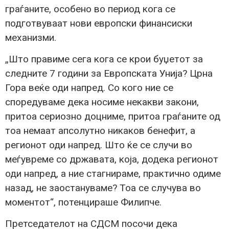
граѓаните, особено во период кога се
подготвуваат нови европски финансиски
механизми.
„Што правиме сега кога се крои буџетот за
следните 7 години за Европската Унија? Црна
Гора веќе оди напред. Со кого ние се
споредуваме дека носиме некакви закони,
притоа сериозно доцниме, притоа граѓаните од
тоа немаат апсолутно никаков бенефит, а
регионот оди напред. Што ќе се случи во
меѓувреме со државата, која, додека регионот
оди напред, а ние стагнираме, практично одиме
назад, не заостануваме? Тоа се случува во
моментот“, потенцираше Филипче.
Претседателот на СДСМ посочи дека