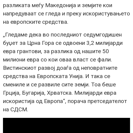
разликата меѓу Македонија и земјите кои
напредуваат се гледа и преку искористувањето
на европските средства.
„Гледаме дека во последниот седумгодишен
буџет за Црна Гора се одвоени 3,2 милијарди
евра грантови, за разлика од нашите 50
милиони евра со кои оваа власт се фали.
Вистинскиот развој доаѓа од неповратните
средства на Европската Унија. И така се
смениле и се развиле сите земји. Тоа беше
Грција, Бугарија, Хрватска. Милијарди евра
искористија од Европа“, порача претседателот
на СДСМ.