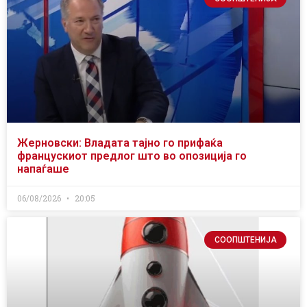
Жерновски: Владата тајно го прифаќа
францускиот предлог што во опозиција го
напаѓаше
06/08/2026
20:05
СООПШТЕНИЈА