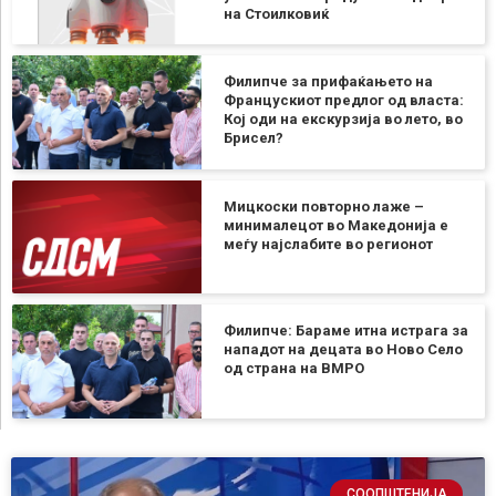
на Стоилковиќ
Филипче за прифаќањето на
Францускиот предлог од власта:
Кој оди на екскурзија во лето, во
Брисел?
Мицкоски повторно лаже –
минималецот во Македонија е
меѓу најслабите во регионот
Филипче: Бараме итна истрага за
нападот на децата во Ново Село
од страна на ВМРО
СООПШТЕНИЈА