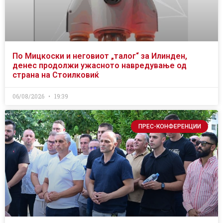
По Мицкоски и неговиот „талог“ за Илинден,
денес продолжи ужасното навредување од
страна на Стоилковиќ
06/08/2026
19:39
ПРЕС-КОНФЕРЕНЦИИ