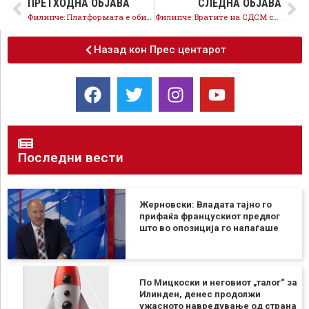
ПРЕТХОДНА ОБЈАВА
СЛЕДНА ОБЈАВА
Филипче: Платформата е обид за дефокус од тоталниот дебакл на власта
Филипче: Вратите на СДСМ се отворени, но за партијата се дебатира во партијата
Назад кон Прес центарот
Последни вести
Жерновски: Владата тајно го
прифаќа францускиот предлог
што во опозиција го напаѓаше
По Мицкоски и неговиот „талог“ за
Илинден, денес продолжи
ужасното навредување од страна