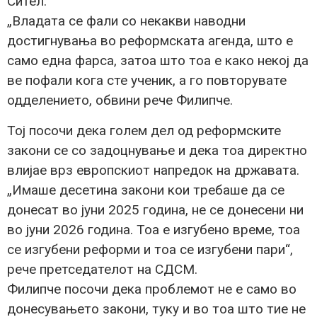
Сител.
„Владата се фали со некакви наводни
достигнувања во реформската агенда, што е
само една фарса, затоа што тоа е како некој да
ве пофали кога сте ученик, а го повторувате
одделението, обвини рече Филипче.
Тој посочи дека голем дел од реформските
закони се со задоцнување и дека тоа директно
влијае врз европскиот напредок на државата.
„Имаше десетина закони кои требаше да се
донесат во јуни 2025 година, не се донесени ни
во јуни 2026 година. Тоа е изгубено време, тоа
се изгубени реформи и тоа се изгубени пари“,
рече претседателот на СДСМ.
Филипче посочи дека проблемот не е само во
донесувањето закони, туку и во тоа што тие не