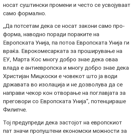
носат суштински промени и често се усвојуваат
само формално.
„Да потсетам дека се носат закони само про-
форма, наводно поради пораките на
Европската Унија, па потоа Европската Унија ги
враќа. Еврокомесарката за проширување на
ЕУ, Марта Кос многу добро знае дека оваа
влада е антиевропска и многу добро знае дека
Христијан Мицкоски е човекот што ја води
државата во изолација и не дозволува да се
направи чекор кон отворање на поглавјата за
преговори со Европската Унија“, потенцираше
Филипче.
Тој предупреди дека застојот на европскиот
пат значи пропуштени економски можности за