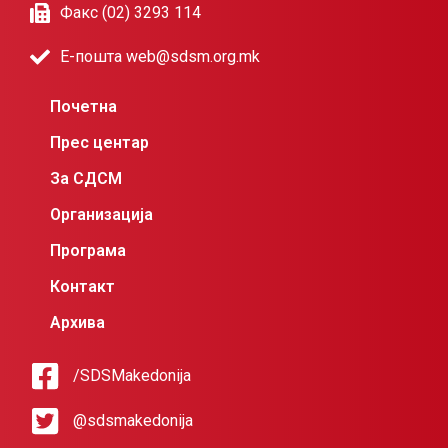
Факс (02) 3293 114
Е-пошта web@sdsm.org.mk
Почетна
Прес центар
За СДСМ
Организација
Програма
Контакт
Архива
/SDSMakedonija
@sdsmakedonija