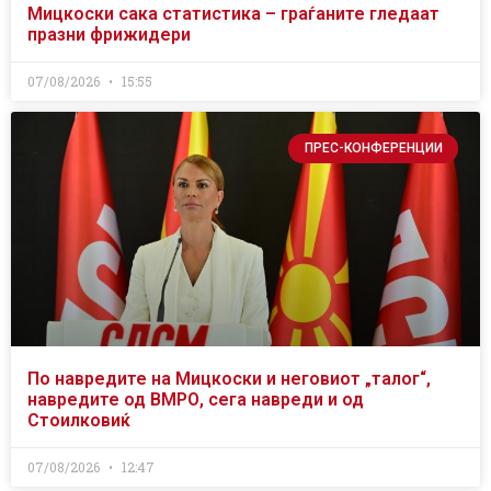
Мицкоски сака статистика – граѓаните гледаат
празни фрижидери
07/08/2026
15:55
ПРЕС-КОНФЕРЕНЦИИ
По навредите на Мицкоски и неговиот „талог“,
навредите од ВМРО, сега навреди и од
Стоилковиќ
07/08/2026
12:47