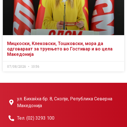
Мицкоски, Клековски, Тошковски, мора да
одговараат за труењето во Гостивар и во цела
Македонија
07/08/2026
10:56
ул. Бихаќка бр. 8, Скопје, Република Северна
Македонија
Тел. (02) 3293 100