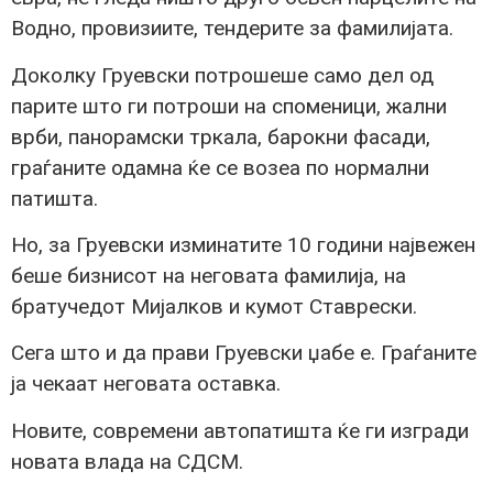
Водно, провизиите, тендерите за фамилијата.
Доколку Груевски потрошеше само дел од
парите што ги потроши на споменици, жални
врби, панорамски тркала, барокни фасади,
граѓаните одамна ќе се возеа по нормални
патишта.
Но, за Груевски изминатите 10 години највежен
беше бизнисот на неговата фамилија, на
братучедот Мијалков и кумот Ставрески.
Сега што и да прави Груевски џабе е. Граѓаните
ја чекаат неговата оставка.
Новите, современи автопатишта ќе ги изгради
новата влада на СДСМ.