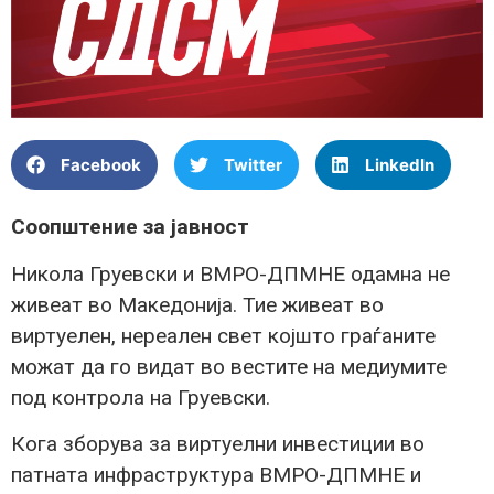
Facebook
Twitter
LinkedIn
Соопштение за јавност
Никола Груевски и ВМРО-ДПМНЕ одамна не
живеат во Македонија. Тие живеат во
виртуелен, нереален свет којшто граѓаните
можат да го видат во вестите на медиумите
под контрола на Груевски.
Кога зборува за виртуелни инвестиции во
патната инфраструктура ВМРО-ДПМНЕ и