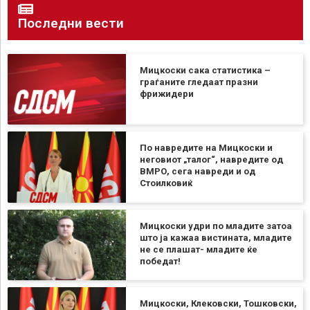
Последни вести
Мицкоски сака статистика –
граѓаните гледаат празни
фрижидери
По навредите на Мицкоски и
неговиот „талог“, навредите од
ВМРО, сега навреди и од
Стоилковиќ
Мицкоски удри по младите затоа
што ја кажаа вистината, младите
не се плашат- младите ќе
победат!
Мицкоски, Клековски, Тошковски,