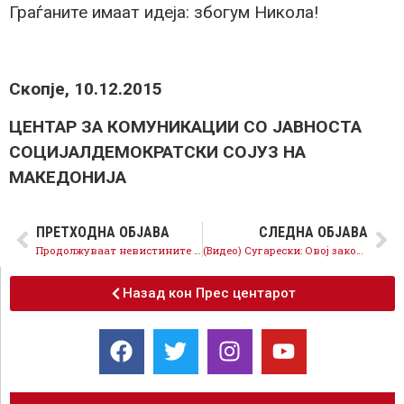
Граѓаните имаат идеја: збогум Никола!
Скопје, 10.12.2015
ЦЕНТАР ЗА КОМУНИКАЦИИ СО ЈАВНОСТА
СОЦИЈАЛДЕМОКРАТСКИ СОЈУЗ НА
МАКЕДОНИЈА
ПРЕТХОДНА ОБЈАВА
СЛЕДНА ОБЈАВА
Продолжуваат невистините и измислиците на медиумските курири
(Видео) Сугарески: Овој закон е потврда дека странските инвестиции заминуваат од Македонија
Назад кон Прес центарот