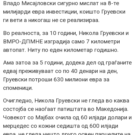
Владо Мисајловски сигурно мислат на 8-те
милијарди евра инвестиции, коишто Груевски
ги вети а никогаш не се реализираа.
Во реалноста, за 10 години, Никола Груевски и
ВМРО-ДПМНЕ изградија само 7 километри
автопат. Ниту по еден километар годишно.
Ама затоа за 5 години, додека дел од граѓаните
едвај преживуваат со по 40 денари на ден,
Груевски потроши 630 милиони евра за
споменици.
Очигледно, Никола Груевски не гледа во каква
состојба се наоѓаат патиштата во Македонија.
Човекот со Мајбах очила од 60 илјади долари и
мерцедес со кожни седишта од 600 илјади
евра, не гледа ништо друго освен парцелите на