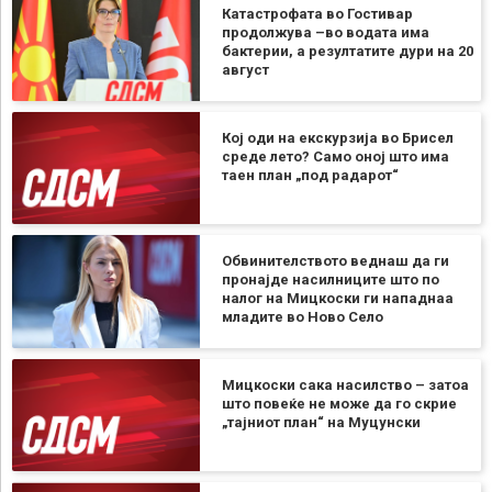
Катастрофата во Гостивар
продолжува –во водата има
бактерии, а резултатите дури на 20
август
Кој оди на екскурзија во Брисел
среде лето? Само оној што има
таен план „под радарот“
Обвинителството веднаш да ги
пронајде насилниците што по
налог на Мицкоски ги нападнаа
младите во Ново Село
Мицкоски сака насилство – затоа
што повеќе не може да го скрие
„тајниот план“ на Муцунски