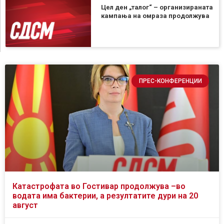
Цел ден „талог“ – организираната
кампања на омраза продолжува
ПРЕС-КОНФЕРЕНЦИИ
Катастрофата во Гостивар продолжува –во
водата има бактерии, а резултатите дури на 20
август