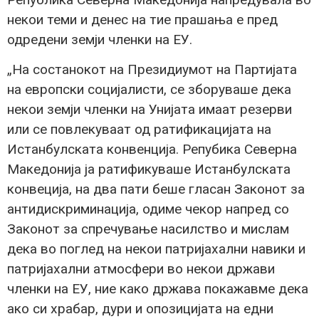
некои теми и денес на тие прашања е пред
одредени земји членки на ЕУ.
„На состанокот на Президиумот на Партијата
на европски социјалисти, се зборуваше дека
некои земји членки на Унијата имаат резерви
или се повлекуваат од ратификацијата на
Истанбулската конвенција. Репубика Северна
Македонија ја ратификуваше Истанбулската
конвеција, на два пати беше гласан Законот за
антидискриминација, одиме чекор напред со
Законот за спречување насилство и мислам
дека во поглед на некои патријахални навики и
патријахални атмосфери во некои држави
членки на ЕУ, ние како држава покажавме дека
ако си храбар, дури и опозицијата на едни