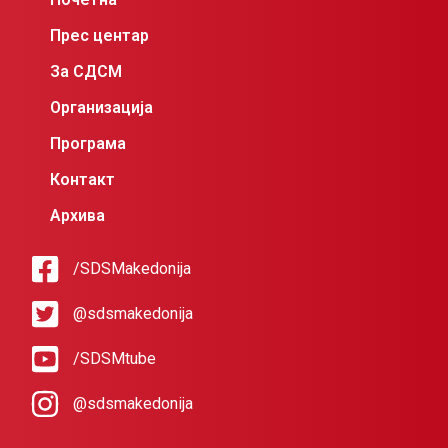
Прес центар
За СДСМ
Организација
Програма
Контакт
Архива
/SDSMakedonija
@sdsmakedonija
/SDSMtube
@sdsmakedonija