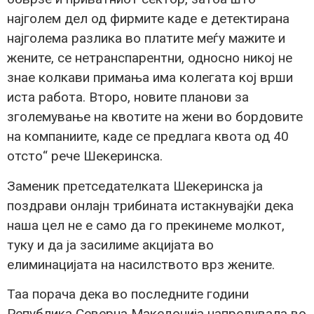
најголем дел од фирмите каде е детектирана
најголема разлика во платите меѓу мажите и
жените, се нетранспарентни, односно никој не
знае колкави примања има колегата кој врши
иста работа. Второ, новите планови за
зголемување на квотите на жени во бордовите
на компаниите, каде се предлага квота од 40
отсто“ рече Шекеринска.
Заменик претседателката Шекеринска ја
поздрави онлајн трибината истакнувајќи дека
наша цел не е само да го прекинеме молкот,
туку и да ја засилиме акцијата во
елиминацијата на насилството врз жените.
Таа порача дека во последните години
Република Северна Македонија напредувала во