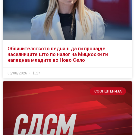
Обвинителството веднаш да ги пронајде
насилниците што по налог на Мицкоски ги
нападнаа младите во Ново Село
06/08/2026
11:17
СООПШТЕНИЈА