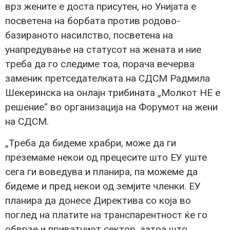
врз жените е доста присутен, но Унијата е
посветена на борбата против родово-
базираното насилство, посветена на
унапредување на статусот на жената и ние
треба да го следиме тоа, порача вечерва
заменик претседателката на СДСМ Радмила
Шекеринска на онлајн трибината „Молкот НЕ е
решение“ во организација на Форумот на жени
на СДСМ.
„Треба да бидеме храбри, може да ги
преземаме некои од прецесите што ЕУ уште
сега ги воведува и планира, па можеме да
бидеме и пред некои од земјите членки. ЕУ
планира да донесе Директива со која во
поглед на платите на транспарентност ќе го
обврзе и приватниот сектор, затоа што