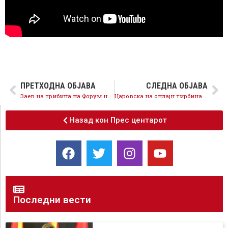
ПРЕТХОДНА ОБЈАВА
СЛЕДНА ОБЈАВА
Заев на трибина на Форум на жени на СДСМ: Наша заложба е општество еднакво и праведно за сите и елиминирање на родово-базираното насилство
Царовска на онлајн тирбина на Форум на жени на СДСМ: Во имплементацијата на Истанбулската конвенција сме пред повеќе европски држави
Назад кон Прес центарот
Последни вести