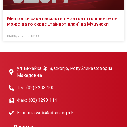
Мицкоски сака насилство – затоа што повеќе не
може да го скрие „тајниот план“ на Муцунски
06/08/2026
10:33
ул. Бихаќка бр. 8, Скопје, Република Северна
Македонија
Тел. (02) 3293 100
Факс (02) 3293 114
Е-пошта web@sdsm.org.mk
Почетна