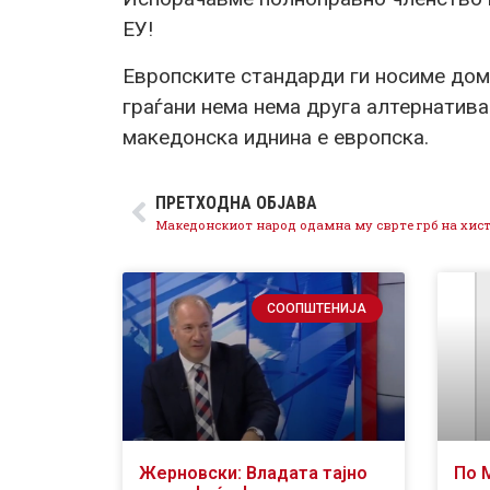
ЕУ!
Европските стандарди ги носиме дома
граѓани нема нема друга алтернатива
македонска иднина е европска.
ПРЕТХОДНА ОБЈАВА
СООПШТЕНИЈА
Жерновски: Владата тајно
По 