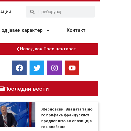
ЗАЦИИ
од јавен карактер
Контакт
Назад кон Прес центарот
Последни вести
Жерновски: Владата тајно
го прифаќа францускиот
предлог што во опозиција
го напаѓаше