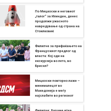
По Мицкоски и неговиот
„талог“ за Илинден, денес
продолжи ужасното
навредување од страна на
Стоилковиќ
Филипче за прифаќањето на
Францускиот предлог од
власта: Кој оди на
екскурзија во лето, во
Брисел?
Мицкоски повторно лаже –
минималецот во
Македонија е меѓу
најслабите во регионот
Филипче: Бараме итна