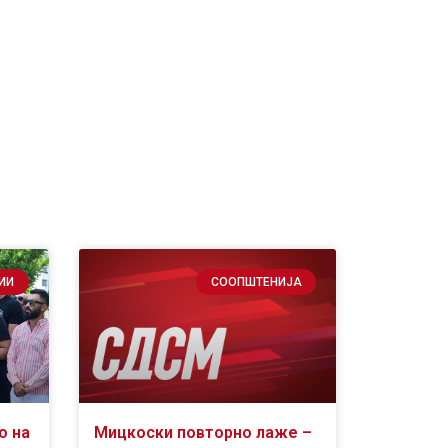
ИИ
СООПШТЕНИЈА
о на
Мицкоски повторно лаже –