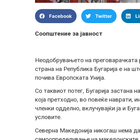
Facebook
Twitter
L
Соопштение за јавност
Неодобрувањето на преговарачката 
страна на Република Бугарија е на ш
почива Европската Унија.
Со таквиот потег, Бугарија застана н
која претходно, во повеќе наврати, и
членки одделно, вклучувајќи ја и Буг
условите.
Северна Македонија никогаш нема да
самоопределување на македонските г