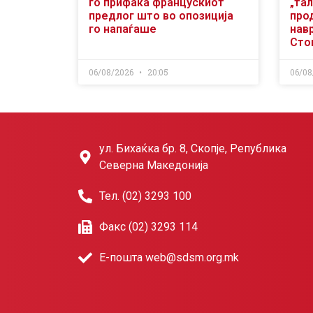
го прифаќа францускиот
„тал
предлог што во опозиција
про
го напаѓаше
нав
Сто
06/08/2026
20:05
06/08
ул. Бихаќка бр. 8, Скопје, Република
Северна Македонија
Тел. (02) 3293 100
Факс (02) 3293 114
Е-пошта web@sdsm.org.mk