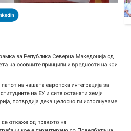
inkedIn
рамка за Република Северна Македонија од
тета на осовните принципи и вредности на кои
а патот на нашата европска интеграција за
нституциите на ЕУ и сите останати земји
арија, потврдија дека целосно ги исполнуваме
 се откаже од правото на
раѓани кое е гарантирано со Повелбата на