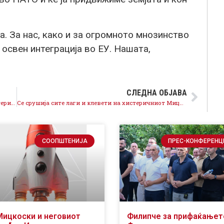
. За нас, како и за огромното мнозинство
 освен интеграција во ЕУ. Нашата,
СЛЕДНА ОБЈАВА
Македонскиот народ одамна му сврте грб на хистеричниот Мицкоски, чиракот на Груевски
Се срушија сите лаги и клевети на хистеричниот Мицкоски, македонскиот народ одамна го прочита и му сврте грб
СООПШТЕНИЈА
ПРЕС-КОНФЕРЕНЦ
Мицкоски и неговиот
Филипче за прифаќањет