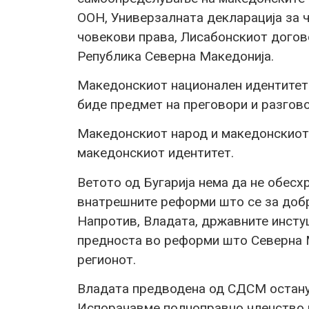
ООН, Универзалната декларација за ч
човекови права, Лисабонскиот догов
Република Северна Македонија.
Македонскиот национален идентитет н
биде предмет на преговори и разгово
Македонскиот народ и македонскиот 
македонскиот идентитет.
Ветото од Бугарија нема да не обесх
внатрешните реформи што се за добр
Напротив, Владата, државните инстуци
предноста во реформи што Северна М
регионот.
Владата предводена од СДСМ остану
Испорачавме полноправно членство в