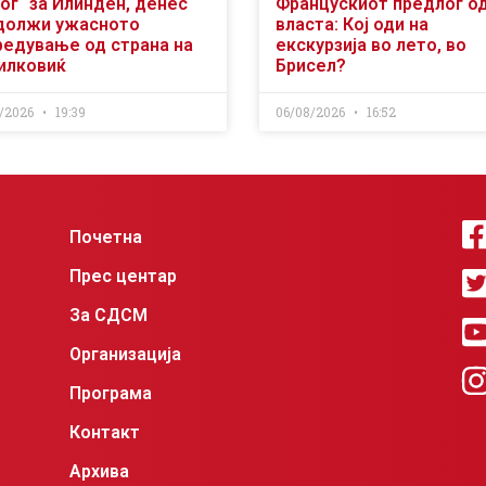
ог“ за Илинден, денес
Францускиот предлог о
должи ужасното
власта: Кој оди на
редување од страна на
екскурзија во лето, во
илковиќ
Брисел?
/2026
19:39
06/08/2026
16:52
Почетна
Прес центар
За СДСМ
Организација
Програма
Контакт
Архива