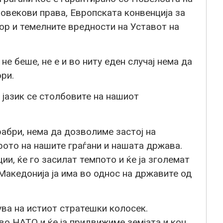
овекови права, Европската конвенција за
ор и темелните вредности на Уставот на
е беше, не е и во ниту еден случај нема да
ри.
јазик се столбовите на нашиот
рабри, нема да дозволиме застој на
ото на нашите граѓани и нашата држава.
и, ќе го засилат темпото и ќе ја зголемат
акедонија ја има во однос на државите од
ва на истиот стратешки колосек.
о НАТО и ќе ја придвижиме земјата и кон