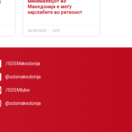
д
минималецот во
Македонија е меѓу
најслабите во регионот
06/08/2026
16:51
/SDSMakedonija
@sdsmakedonija
/SDSMtube
@sdsmakedonija