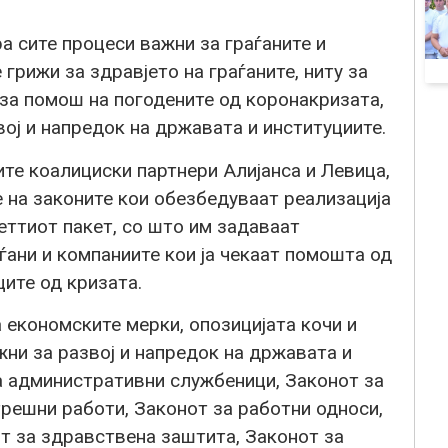
а сите процеси важни за граѓаните и
грижи за здравјето на граѓаните, ниту за
за помош на погодените од коронакризата,
вој и напредок на државата и институциите.
 коалициски партнери Алијанса и Левица,
 на законите кои обезбедуваат реализација
еттиот пакет, со што им задаваат
ѓани и компаниите кои ја чекаат помошта од
ите од кризата.
а економските мерки, опозицијата кочи и
жни за развој и напредок на државата и
а административни службеници, Законот за
решни работи, Законот за работни односи,
т за здравствена заштита, Законот за