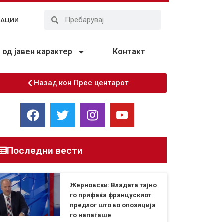
ЗАЦИИ
од јавен карактер
Контакт
Назад кон Прес центарот
Последни вести
Жерновски: Владата тајно
го прифаќа францускиот
предлог што во опозиција
го напаѓаше