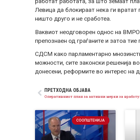
работат работата, за што земаат пл
Левица да блокираат нека ги вратат 
ништо друго и не сработеа.
Ваквиот неодговорен однос на ВМРО
препознаен од граѓаните и затоа тие 
СДСМ како парламентарно мнозинств
можности, сите законски решенија во
донесени, реформите во интерес на 
ПРЕТХОДНА ОБЈАВА
СООПШТЕНИЈА