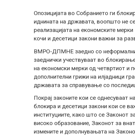
Опозицијата во Собранието ги блокир
иднината на државата, воопшто не се 
реализацијата на економските мерки 
кочи и десетици закони важни за раз
ВМРО-ДПМНЕ заедно со неформалните
заеднички учествуваат во блокирање
на економски мерки од четвртиот и п
дополнителни грижи на илјадници гра
државата за справување со последиц
Покрај законите кои се однесуваат н
блокира и десетици закони кои се ва
институциите, како што се Законот з
високо образование, Законот за внат
измените и дополнувањата на Законо