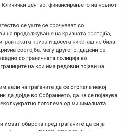
в Клинички центар, финансирањето на новиот
тество се уште се соочуваат со
ви на продолжување на кризната состојба,
мигрантската криза и досега никогаш не била
ризна состојба, меѓу другото, дадени се
заедно со граничната полиција во
границите на кои има редовни појави на
м вели на граѓаните да се стрпеле некој
ник да дојде во Собранието, да не се појавува
 неколкукратно поголема од минималната
и имаат обврска пред граѓаните да си ја