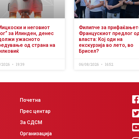
Мицкоски и неговиот
Филипче за прифаќањет
ог“ за Илинден, денес
Францускиот предлог о
должи ужасното
власта: Кој оди на
редување од страна на
екскурзија во лето, во
илковиќ
Брисел?
/2026
19:39
06/08/2026
16:52
Почетна
Прес центар
За СДСМ
Организација