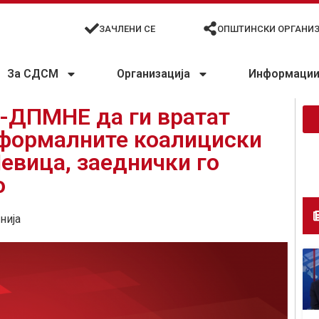
ЗАЧЛЕНИ СЕ
ОПШТИНСКИ ОРГАНИ
За СДСМ
Организација
Информации 
-ДПМНЕ да ги вратат
еформалните коалициски
Левица, заеднички го
о
нија