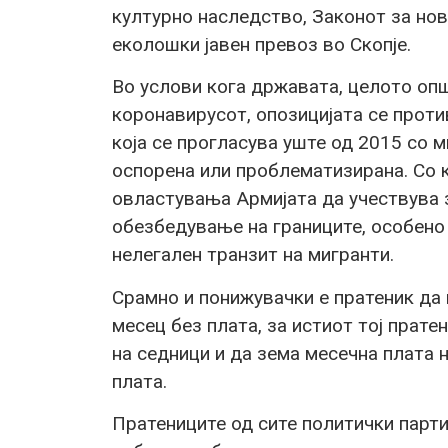
културно наследство, Законот за но
еколошки јавен превоз во Скопје.
Во услови кога државата, целото опш
коронавирусот, опозицијата се проти
која се прогласува уште од 2015 со 
оспорена или проблематизирана. Со к
овластувања Армијата да учествува 
обезбедување на границите, особено 
нелегален транзит на мигранти.
Срамно и понижувачки е пратеник да и
месец без плата, за истиот тој прате
на седници и да зема месечна плата
плата.
Пратениците од сите политички парти