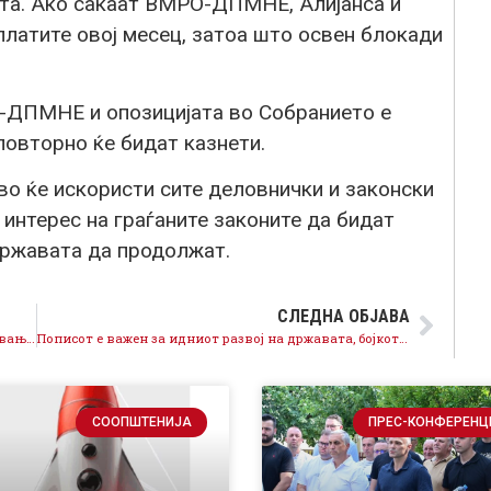
ата. Ако сакаат ВМРО-ДПМНЕ, Алијанса и
платите овој месец, затоа што освен блокади
-ДПМНЕ и опозицијата во Собранието е
повторно ќе бидат казнети.
о ќе искористи сите деловнички и законски
 интерес на граѓаните законите да бидат
државата да продолжат.
СЛЕДНА ОБЈАВА
Оперативниот план за активни мерки за вработување вреден 24,5 милиони евра опфаќа над 10.000 граѓани, грижата за сите а особено за најранливите продолжуважа
Пописот е важен за идниот развој на државата, бојкотот е кривично дело
СООПШТЕНИЈА
ПРЕС-КОНФЕРЕНЦ