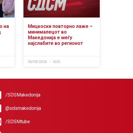
о на
Мицкоски повторно лаже –
д
минималецот во
Македонија е меѓу
најслабите во регионот
06/08/2026
16:51
/SDSMakedonija
@sdsmakedonija
/SDSMtube