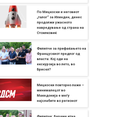
По Мицкоски и неговиот
„талог“ за Илинден, денес
продолжи ужасното
навредување од страна на
Стоилковиќ
Филипче за прифаќањето на
Францускиот предлог од
власта: Кој оди на
екскурзија во лето, во
Брисел?
Мицкоски повторно лаже –
минималецот во
Македонија е меѓу
најслабите во регионот
Филипче: Бараме итна