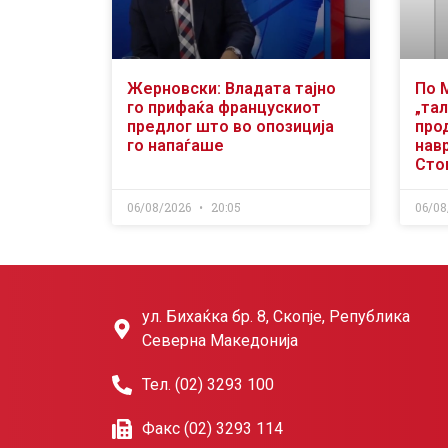
Жерновски: Владата тајно
По 
го прифаќа францускиот
„тал
предлог што во опозиција
про
го напаѓаше
нав
Сто
06/08/2026
20:05
06/08
ул. Бихаќка бр. 8, Скопје, Република
Северна Македонија
Тел. (02) 3293 100
Факс (02) 3293 114