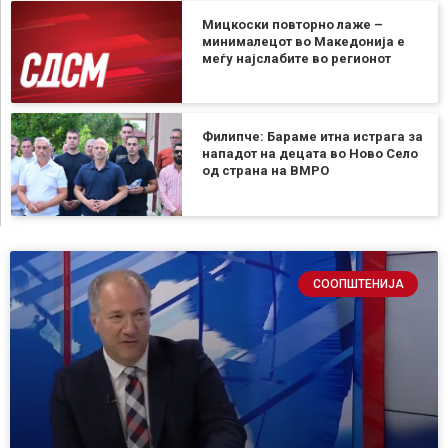
Мицкоски повторно лаже –
минималецот во Македонија е
меѓу најслабите во регионот
Филипче: Бараме итна истрага за
нападот на децата во Ново Село
од страна на ВМРО
СООПШТЕНИЈА