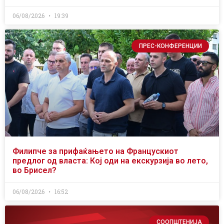
06/08/2026
19:39
ПРЕС-КОНФЕРЕНЦИИ
Филипче за прифаќањето на Францускиот
предлог од власта: Кој оди на екскурзија во лето,
во Брисел?
06/08/2026
16:52
СООПШТЕНИЈА