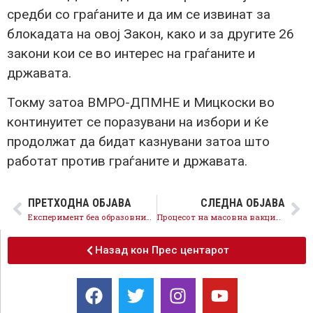
средби со граѓаните и да им се извинат за
блокадата на овој Закон, како и за другите 26
закони кои се во интерес на граѓаните и
државата.
Токму затоа ВМРО-ДПМНЕ и Мицкоски во
континуитет се поразувани на избори и ќе
продолжат да бидат казнувани затоа што
работат против граѓаните и државата.
ПРЕТХОДНА ОБЈАВА
СЛЕДНА ОБЈАВА
Експеримент беа образовните ,, реформи” на ВМРО-ДПМНЕ со кои македонското образование го однесоа на дното во Европа
Процесот на масовна вакцинација во Битола се одвива со одлична динамика
Назад кон Прес центарот