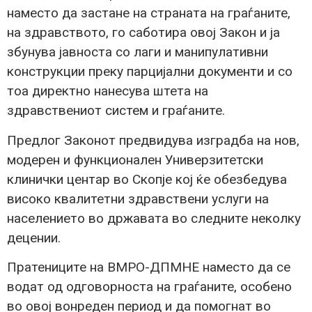
наместо да застане на страната на граѓаните,
на здравството, го саботира овој Закон и ја
збунува јавноста со лаги и манипулативни
конструкции преку парцијални документи и со
тоа директно нанесува штета на
здравствениот систем и граѓаните.
Предлог Законот предвидува изградба на нов,
модерен и функционален Универзитетски
клинички центар во Скопје кој ќе обезбедува
високо квалитетни здравствени услуги на
населението во државата во следните неколку
децении.
Пратениците на ВМРО-ДПМНЕ наместо да се
водат од одговорноста на граѓаните, особено
во овој вонреден период и да помогнат во