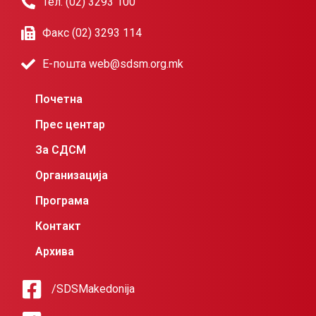
Тел. (02) 3293 100
Факс (02) 3293 114
Е-пошта web@sdsm.org.mk
Почетна
Прес центар
За СДСМ
Организација
Програма
Контакт
Архива
/SDSMakedonija