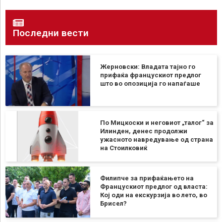
Последни вести
Жерновски: Владата тајно го
прифаќа францускиот предлог
што во опозиција го напаѓаше
По Мицкоски и неговиот „талог“ за
Илинден, денес продолжи
ужасното навредување од страна
на Стоилковиќ
Филипче за прифаќањето на
Францускиот предлог од власта:
Кој оди на екскурзија во лето, во
Брисел?