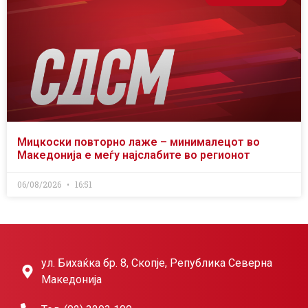
Мицкоски повторно лаже – минималецот во
Македонија е меѓу најслабите во регионот
06/08/2026
16:51
ул. Бихаќка бр. 8, Скопје, Република Северна
Македонија