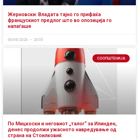
Жерновски: Владата тајно го прифаќа
францускиот предлог што во опозиција го
напаѓаше
06/08/2026
20:05
СООПШТЕНИЈА
По Мицкоски и неговиот „талог“ за Илинден,
денес продолжи ужасното навредување од
страна на Стоилковиќ