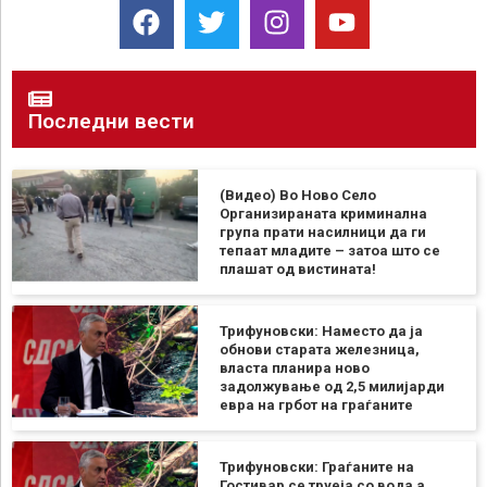
Последни вести
(Видео) Во Ново Село
Организираната криминална
група прати насилници да ги
тепаат младите – затоа што се
плашат од вистината!
Трифуновски: Наместо да ја
обнови старата железница,
власта планира ново
задолжување од 2,5 милијарди
евра на грбот на граѓаните
Трифуновски: Граѓаните на
Гостивар се труеја со вода а