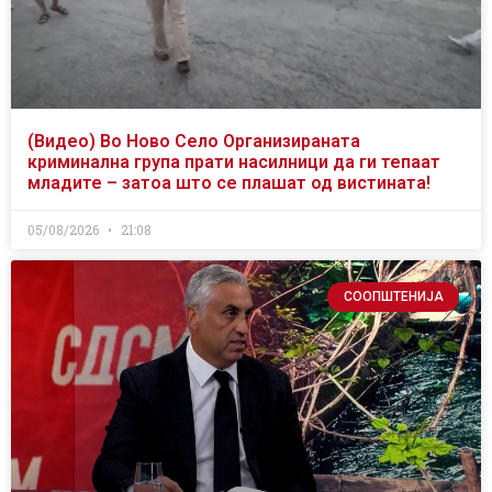
(Видео) Во Ново Село Организираната
криминална група прати насилници да ги тепаат
младите – затоа што се плашат од вистината!
05/08/2026
21:08
СООПШТЕНИЈА