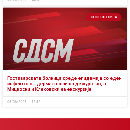
СООПШТЕНИЈА
Гостиварската болница среде епидемија со еден
инфектолог, дерматолози на дежурство, а
Мицкоски и Клековски на екскурзија
05/08/2026
18:42