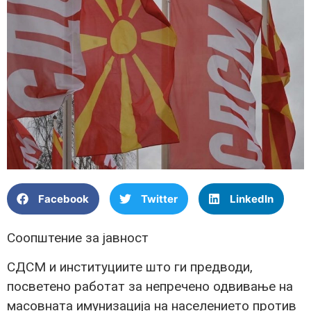
Facebook
Twitter
LinkedIn
Соопштение за јавност
СДСМ и институциите што ги предводи,
посветено работат за непречено одвивање на
масовната имунизација на населението против