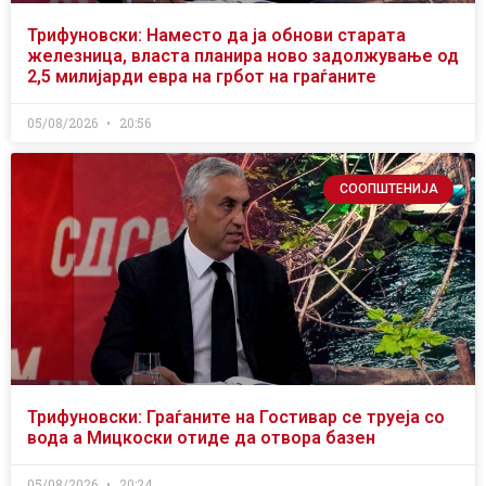
Трифуновски: Наместо да ја обнови старата
железница, власта планира ново задолжување од
2,5 милијарди евра на грбот на граѓаните
05/08/2026
20:56
СООПШТЕНИЈА
Трифуновски: Граѓаните на Гостивар се труеја со
вода а Мицкоски отиде да отвора базен
05/08/2026
20:24