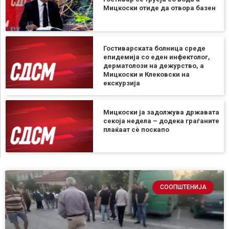
Мицкоски отиде да отвора базен
Гостиварската болница среде
епидемија со еден инфектолог,
дерматолози на дежурство, а
Мицкоски и Клековски на
екскурзија
Мицкоски ја задолжува државата
секоја недела – додека граѓаните
плаќаат сѐ поскапо
СООПШТЕНИЈА