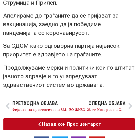
Струмица и Прилеп.
Апелираме до граѓаните да се пријават за
вакцинација, заедно да ја победиме
пандемијата со коронавирусот.
За СДСМ како одговорна партија највисок
приоритет е здравјето на граѓаните.
Продолжуваме мерки и политики кои го штитат
јавното здравје и го унапредуваат
здравствениот систем во државата.
ПРЕТХОДНА ОБЈАВА
СЛЕДНА ОБЈАВА
Фијаско на протестите на ВМРО-ДПМНЕ против реформите во образованието, граѓаните не подлегнаа на манипулациите од белиот дворец
ВО ЖИВО: 26-ти Конгрес на СДСМ
Назад кон Прес центарот