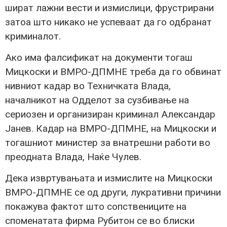
шират лажни вести и измислици, фрустрирани
затоа што никако не успеваат да го одбранат
криминалот.
Ако има фалсификат на документи тогаш
Мицкоски и ВМРО-ДПМНЕ треба да го обвинат
нивниот кадар во Техничката Влада,
началникот на Одделот за сузбивање на
сериозен и организиран криминал Александар
Јанев. Кадар на ВМРО-ДПМНЕ, на Мицкоски и
тогашниот министер за внатрешни работи во
преодната Влада, Наќе Чулев.
Дека извртувањата и измислите на Мицкоски
ВМРО-ДПМНЕ се од други, лукративни причини
покажува фактот што сопствениците на
споменатата фирма Рубитон се во блиски