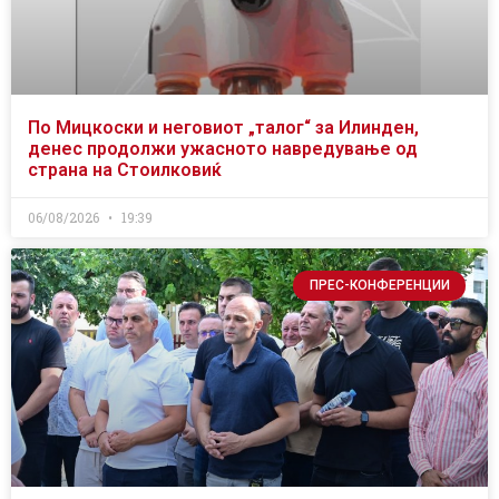
По Мицкоски и неговиот „талог“ за Илинден,
денес продолжи ужасното навредување од
страна на Стоилковиќ
06/08/2026
19:39
ПРЕС-КОНФЕРЕНЦИИ