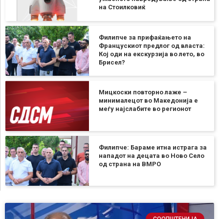
на Стоилковиќ
Филипче за прифаќањето на
Францускиот предлог од власта:
Кој оди на екскурзија во лето, во
Брисел?
Мицкоски повторно лаже –
минималецот во Македонија е
меѓу најслабите во регионот
Филипче: Бараме итна истрага за
нападот на децата во Ново Село
од страна на ВМРО