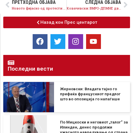
ПРЕТХОДНА ОБЈАВА
СЛЕДНА ОБЈАВА
Новото фијаско од протести потврди, ВМРО-ДПМНЕ по секоја цена ги кочи реформите во образованието на штета на учениците и наставниците
Ковачевски: ВМРО-ДПМНЕ двојно го зголеми јавниот долг за да финансира непродуктивни проекти, ние преку шест пакети мерки одвоивме 1,1 милијарда евра за помош на граѓаните и стопанството
Назад кон Прес центарот
Последни вести
Жерновски: Владата тајно го
прифаќа францускиот предлог
што во опозиција го напаѓаше
По Мицкоски и неговиот „талог“ за
Илинден, денес продолжи
ужасното навредување од страна