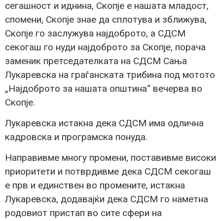
сегашност и иднина, Скопје е нашата младост,
спомени, Скопје знае да сплотува и зближува,
Скопје го заслужува најдоброто, а СДСМ
секогаш го нуди најдоброто за Скопје, порача
заменик претседателката на СДСМ Сања
Лукаревска на граѓанската трибина под мотото
„Најдоброто за нашата општина“ вечерва во
Скопје.
Лукаревска истакна дека СДСМ има одлична
кадровска и програмска понуда.
Направивме многу промени, поставивме високи
приоритети и потврдивме дека СДСМ секогаш
е прв и единствен во промените, истакна
Лукаревска, додавајќи дека СДСМ го наметна
родовиот пристап во сите сфери на