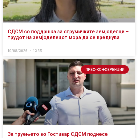
СДСМ со поддршка за струмичките земјоделци –
трудот на земјоделецот мора да се вреднува
10/08/2026
12:35
ПРЕС-КОНФЕРЕНЦИИ
За труењето во Гостивар СДСМ поднесе