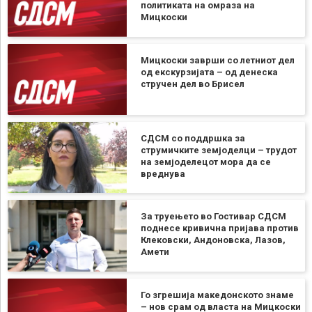
политиката на омраза на
Мицкоски
Мицкоски заврши со летниот дел
од екскурзијата – од денеска
стручен дел во Брисел
СДСМ со поддршка за
струмичките земјоделци – трудот
на земјоделецот мора да се
вреднува
За труењето во Гостивар СДСМ
поднесе кривична пријава против
Клековски, Андоновска, Лазов,
Амети
Го згрешија македонското знаме
– нов срам од власта на Мицкоски