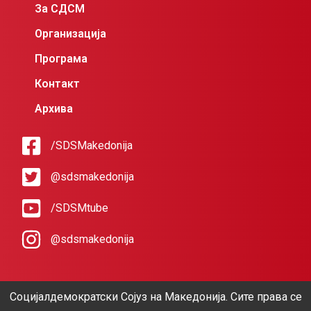
За СДСМ
Организација
Програма
Контакт
Архива
/SDSMakedonija
@sdsmakedonija
/SDSMtube
@sdsmakedonija
Социјалдемократски Сојуз на Македонија. Сите права се