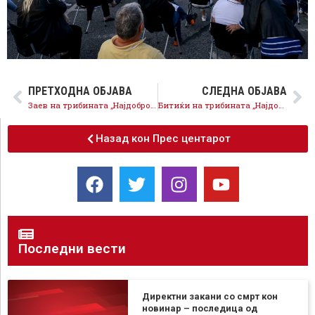
ПРЕТХОДНА ОБЈАВА
СЛЕДНА ОБЈАВА
Заев на трибината „Најдоброто“: Во ВМРО-ДПМНЕ нема никаква промена, да бидеш против ЕУ и НАТО значи да си против својот народ и држава
Битиќи на трибината „Најдоброто“: Стигмата „оваа и онаа страна на Вардар“ е минато, Скопје се развива подеднакво, СДСМ ја има најдобрата понуда
Назад кон Прес центарот
Последни вести
Директни закани со смрт кон
новинар – последица од