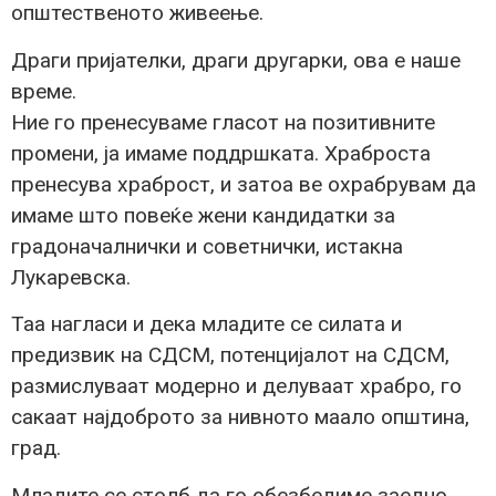
општественото живеење.
Драги пријателки, драги другарки, ова е наше
време.
Ние го пренесуваме гласот на позитивните
промени, ја имаме поддршката. Храброста
пренесува храброст, и затоа ве охрабрувам да
имаме што повеќе жени кандидатки за
градоначалнички и советнички, истакна
Лукаревска.
Таа нагласи и дека младите се силата и
предизвик на СДСМ, потенцијалот на СДСМ,
размислуваат модерно и делуваат храбро, го
сакаат најдоброто за нивното маало општина,
град.
Младите се столб да го обезбедиме заедно