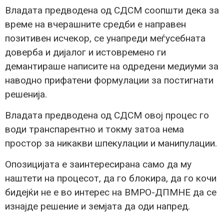
Владата предводена од СДСМ соопшти дека за
време на вчерашните средби е направен
позитивен исчекор, се унапреди меѓусебната
доверба и дијалог и истовремено ги
демантираше написите на одредени медиуми за
наводно прифатени формулации за постигнати
решенија.
Владата предводена од СДСМ овој процес го
води транспарентно и токму затоа нема
простор за никакви шпекулации и манипулации.
Опозицијата е заинтересирана само да му
наштети на процесот, да го блокира, да го кочи
бидејќи не е во интерес на ВМРО-ДПМНЕ да се
изнајде решение и земјата да оди напред.