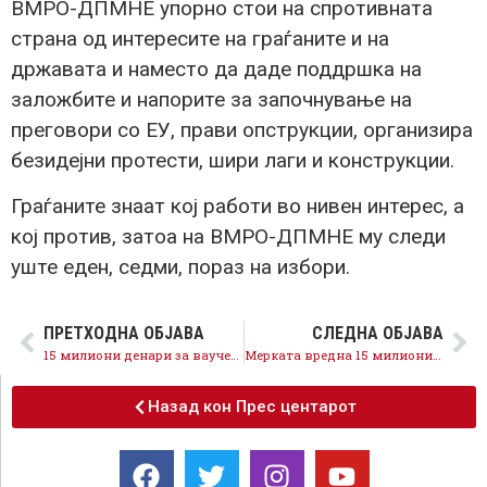
ВМРО-ДПМНЕ упорно стои на спротивната
страна од интересите на граѓаните и на
државата и наместо да даде поддршка на
заложбите и напорите за започнување на
преговори со ЕУ, прави опструкции, организира
безидејни протести, шири лаги и конструкции.
Граѓаните знаат кој работи во нивен интерес, а
кој против, затоа на ВМРО-ДПМНЕ му следи
уште еден, седми, пораз на избори.
ПРЕТХОДНА ОБЈАВА
СЛЕДНА ОБЈАВА
15 милиони денари за ваучери за летување во домашни капацитети, грижата за граѓаните и стопанството продолжува
Мерката вредна 15 милиони денари за ваучери за летување е силна поддршка за туристичко-угостителскиот сектор
Назад кон Прес центарот