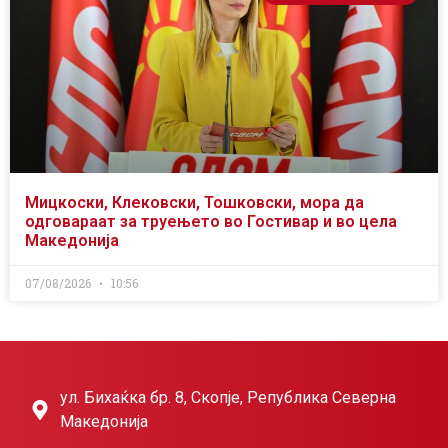
Мицкоски, Клековски, Тошковски, мора да
одговараат за труењето во Гостивар и во цела
Македонија
07/08/2026
10:56
ул. Бихаќка бр. 8, Скопје, Република Северна
Македонија