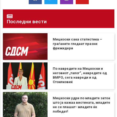
Последни вести
Мицкоски сака статистика –
граѓаните гледаат празни
фрижидери
По навредите на Мицкоски и
неговиот „талог“, навредите од
ВМРО, сега навреди и од
Стоилковиќ
Мицкоски удри по младите затоа
што ја кажаа вистината, младите
не се плашат- младите ќе
победат!