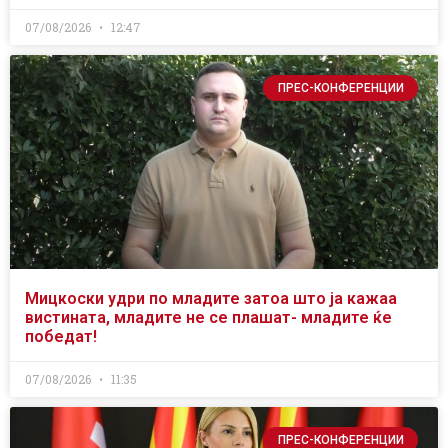
07/08/2026
12:47
ПРЕС-КОНФЕРЕНЦИИ
Мицкоски удри по младите затоа што ја кажаа
вистината, младите не се плашат- младите ќе
победат!
07/08/2026
11:35
ПРЕС-КОНФЕРЕНЦИИ