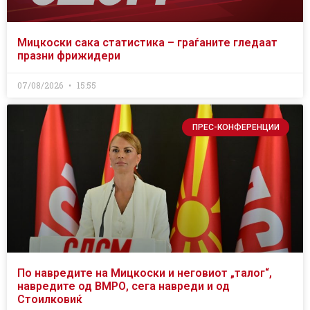
Мицкоски сака статистика – граѓаните гледаат
празни фрижидери
07/08/2026
15:55
ПРЕС-КОНФЕРЕНЦИИ
По навредите на Мицкоски и неговиот „талог“,
навредите од ВМРО, сега навреди и од
Стоилковиќ