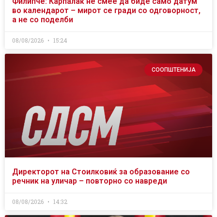
Филипче: Карпалак не смее да биде само датум
во календарот – мирот се гради со одговорност,
а не со поделби
08/08/2026
15:24
СООПШТЕНИЈА
Директорот на Стоилковиќ за образование со
речник на уличар – повторно со навреди
08/08/2026
14:32