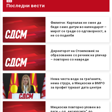
Последни вести
Филипче: Карпалак не смее да
биде само датум во календарот –
мирот се гради со одговорност, а
не со поделби
Директорот на Стоилковиќ за
образование со речник на уличар
– повторно со навреди
Нема чиста вода за граѓаните,
нема струја, а Мицкоски и ВМРО
за профит туркаат дата центри
Мицкоски повторно уловен во
лаги – од „екскурзија“ до