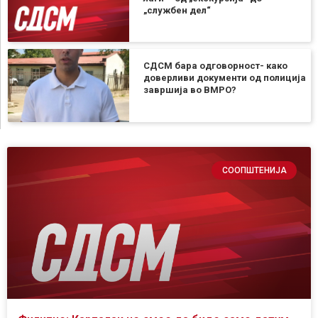
„службен дел“
СДСМ бара одговорност- како
доверливи документи од полиција
завршија во ВМРО?
СООПШТЕНИЈА