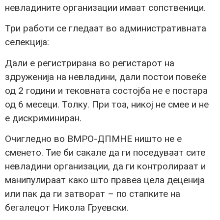
невладините организации имаат сопственици.
Три работи се гледаат во административната
селекција:
Дали е регистрирана во регистарот на
здруженија на невладини, дали постои повеќе
од 2 години и тековната состојба не е постара
од 6 месеци. Толку. При тоа, никој не смее и не
е дискриминиран.
Очигледно во ВМРО-ДПМНЕ ништо не е
сменето. Тие би сакале да ги поседуваат сите
невладини организации, да ги контролираат и
манипулираат како што правеа цела деценија
или пак да ги затворат – по стапките на
бегалецот Никола Груевски.