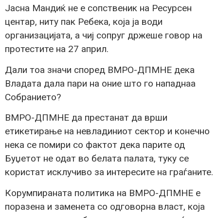
Јасна Мандиќ не е сопственик на Ресурсен
центар, ниту пак Ребека, која ја води
организацијата, а чиј сопруг држеше говор на
протестите на 27 април.
Дали тоа значи според ВМРО-ДПМНЕ дека
Владата дала пари на оние што го нападнаа
Собранието?
ВМРО-ДПМНЕ да престанат да врши
етикетирање на невладиниот сектор и конечно
нека се помири со фактот дека парите од
Буџетот не одат во белата палата, туку се
користат исклучиво за интересите на граѓаните.
Корумпираната политика на ВМРО-ДПМНЕ е
поразена и заменета со одговорна власт, која