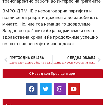
транспарентно работи во интерес на граѓаните.
ВМРО-ДПМНЕ е неоодговорна партијата и
прави се да ја врати државата во заробеното
минато. Но, ние тоа нема да го дозволиме.
Заедно со граѓаните ќе ја надминеме и оваа
здравствена криза и ќе продолжиме успешно
по патот на развојот и напредокот.
ПРЕТХОДНА ОБЈАВА
СЛЕДНА ОБЈАВА
Деструктивните обиди за блокирање и кочење на напредокот од страна на ВМРО-ДПМНЕ не успеаја
Полна му беше устата на Мицкоски со наводна грижа за здравјето на граѓаните, а со сите постапки директно го загрозува јавното здравје
Назад кон Прес центарот