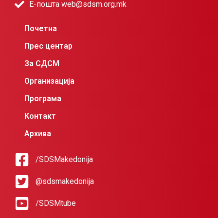
Е-пошта web@sdsm.org.mk
Почетна
Прес центар
За СДСМ
Организација
Програма
Контакт
Архива
/SDSMakedonija
@sdsmakedonija
/SDSMtube