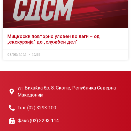
Мицкоски повторно уловен во лаги – од
„екскурзија“ до „службен дел“
08/08/2026
12:55
ул. Бихаќка бр. 8, Скопје, Република Северна
Македонија
Тел. (02) 3293 100
Факс (02) 3293 114