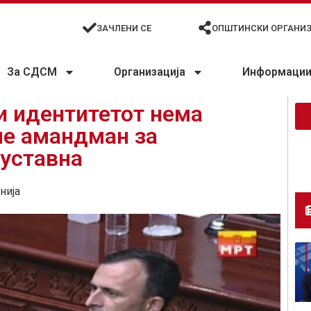
ЗАЧЛЕНИ СЕ
ОПШТИНСКИ ОРГАНИ
За СДСМ
Организација
Информации 
 и идентитетот нема
ме амандман за
 уставна
нија