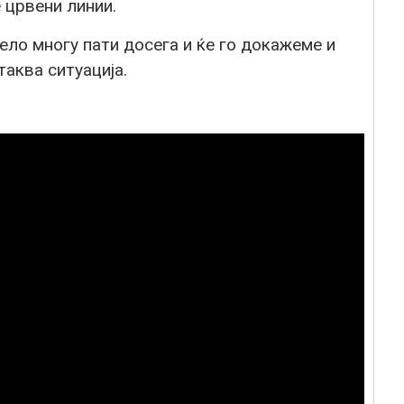
 црвени линии.
ело многу пати досега и ќе го докажеме и
таква ситуација.