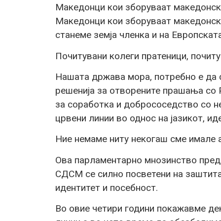
Македонци кои зборуваат македонск
Македонци кои зборуваат македонски
станеме земја членка и на Европската
Почитувани колеги пратеници, почиту
Нашата држава мора, потребно е да 
решенија за отворените прашања со 
за соработка и добрососедство со н
црвени линии во однос на јазикот, ид
Ние немаме ниту некогаш сме имале 
Ова парламентарно мнозинство пред
СДСМ се силно посветени на заштита
идентитет и посебност.
Во овие четири години покажавме де