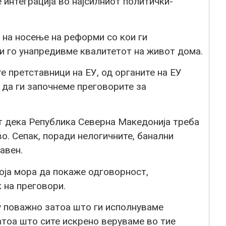
 интеграција во најсилниот политички-
на носење на реформи со кои ги
и го унапредивме квалитетот на живот дома.
е претставници на ЕУ, од органите на ЕУ
 да ги започнеме преговорите за
ат дека Република Северна Македонија треба
о. Сепак, поради нелогичните, банални
авен.
која мора да покаже одговорност,
 на преговори.
у поважно затоа што ги исполнуваме
атоа што сите искрено веруваме во тие