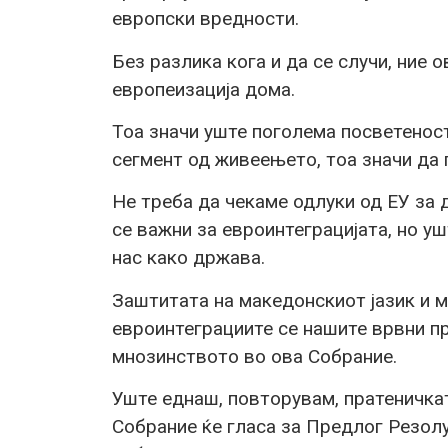
европски вредности.
Без разлика кога и да се случи, ние
европеизација дома.
Тоа значи уште поголема посветенос
сегмент од живеењето, тоа значи да
Не треба да чекаме одлуки од ЕУ за
се важни за евроинтеграцијата, но уш
нас како држава.
Заштитата на македонскиот јазик и 
евроинтеграциите се нашите врвни пр
мнозинството во ова Собрание.
Уште еднаш, повторувам, пратеничка
Собрание ќе гласа за Предлог Резолу