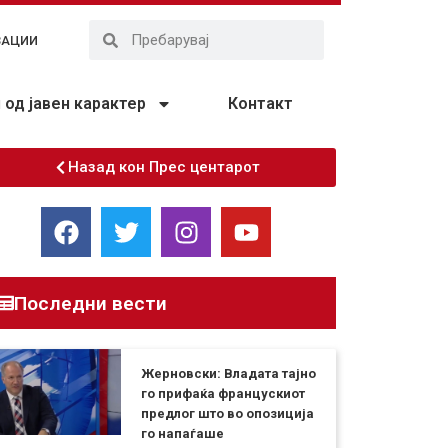
ЗАЦИИ
од јавен карактер
Контакт
Назад кон Прес центарот
Последни вести
Жерновски: Владата тајно
го прифаќа францускиот
предлог што во опозиција
го напаѓаше