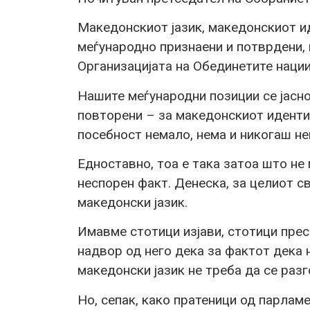
Македонскиот јазик, македонскиот и
меѓународно признаени и потврдени, 
Организацијата на Обединетите нации
Нашите меѓународни позиции се јасно
повторени – за македонскиот иденти
посебност немало, нема и никогаш не
Едноставно, тоа е така затоа што не
неспорен факт. Денеска, за целиот с
македонски јазик.
Имавме стотици изјави, стотици пре
надвор од него дека за фактот дека
македонски јазик не треба да се раз
Но, сепак, како пратеници од парлам