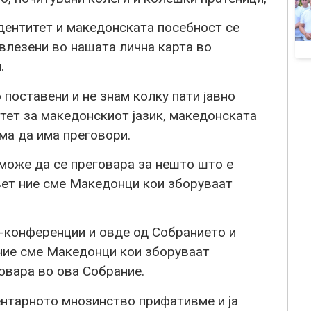
дентитет и македонската посебност се
влезени во нашата лична карта во
.
 поставени и не знам колку пати јавно
тет за македонскиот јазик, македонската
ма да има преговори.
 може да се преговара за нешто што е
вет ние сме Македонци кои зборуваат
с-конференции и овде од Собранието и
 ние сме Македонци кои зборуваат
говара во ова Собрание.
ентарното мнозинство прифативме и ја