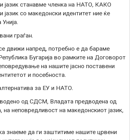
и јазик станавме членка на НАТО, КАКО
 јазик со македонски идентитет ние ќе
 Унија.
вани граѓан.
се движи напред, потребно е да бараме
Република Бугарија во рамките на Договорот
еповредување на нашите јасно поставени
ентитетот и посебноста.
алтернатива за ЕУ и НАТО.
водено од СДСМ, Владата предводена од
, на неповредливост на македонскиот јазик,
ка знаеме да ги заштитиме нашите црвени