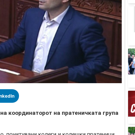
inkedIn
 на координаторот на пратеничката група
, почитувани колеги и колешки пратеници,