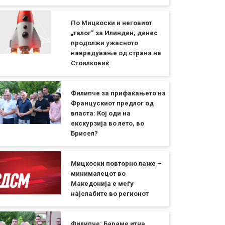
По Мицкоски и неговиот
„талог“ за Илинден, денес
продолжи ужасното
навредување од страна на
Стоилковиќ
Филипче за прифаќањето на
Францускиот предлог од
власта: Кој оди на
екскурзија во лето, во
Брисел?
Мицкоски повторно лаже –
минималецот во
Македонија е меѓу
најслабите во регионот
Филипче: Бараме итна