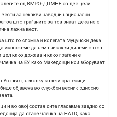
 колегите од ВМРО-ДПМНЕ со две цели:
и вести за некакви наводни национални
атоа што граѓаните за тоа знаат дека не е
ична лажна вест.
оа што го спомна и колегата Муцунски дека
да им кажеме да нема никакви дилеми затоа
а цел како држава и како граѓани е
 членка на ЕУ како Македонци кои зборуваат
о Уставот, неколку колеги пратеници
биде објавена во службен весник односно
авата.
ци и во овој состав сите гласавме заедно со
едонија да стане членка на НАТО, како