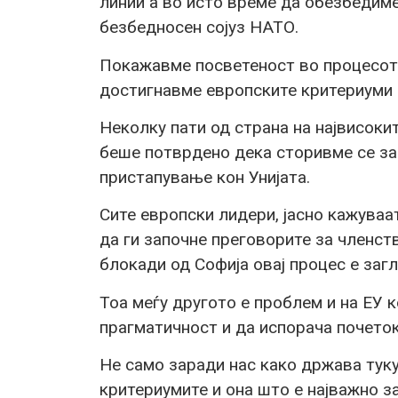
линии а во исто време да обезбедиме
безбедносен сојуз НАТО.
Покажавме посветеност во процесот 
достигнавме европските критериуми 
Неколку пати од страна на највисокит
беше потврдено дека сторивме се за
пристапување кон Унијата.
Сите европски лидери, јасно кажува
да ги започне преговорите за членств
блокади од Софија овај процес е загл
Тоа меѓу другото е проблем и на ЕУ 
прагматичност и да испорача почеток
Не само заради нас како држава тук
критериумите и она што е најважно з