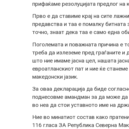
прифаќаме резолуцијата предлог на
Прво е да ставиме крај на сите лажн
предавства и таа е помалку битната з
точно, знаат дека таа е само една об
Поголемата и поважната причина е т
треба да излеземе пред граѓаните и 
што ние имаме јасна цел, нашата јасн
евроатланскиот пат и ние ќе станеме
македонски јазик.
За оваа декларација да биде согласн
поднесовме амандман за да може да 
во неа да стои уставното име на држ
Ние во минатиот состав како пратени
116 гласа ЗА Република Северна Мак