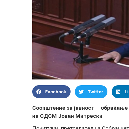
Facebook
Twitter
L
Соопштение за јавност – обраќање
на СДСМ Јован Митрески
Почитуван претседател на Собранието