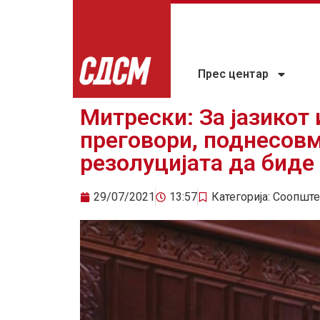
Прес центар
Митрески: За јазикот
преговори, поднесов
резолуцијата да биде
29/07/2021
13:57
Категорија:
Соопште