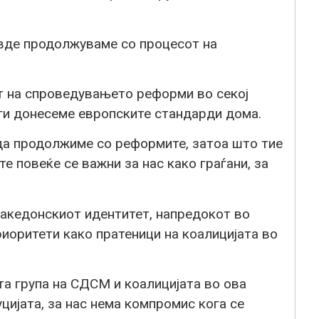
 овде продолжуваме со процесот на
т на спроведувањето реформи во секој
 ги донесеме европските стандарди дома.
 да продолжиме со реформите, затоа што тие
те повеќе се важни за нас како граѓани, за
македонскиот идентитет, напредокот во
иоритети како пратеници на коалицијата во
та група на СДСМ и коалицијата во ова
цијата, за нас нема компромис кога се