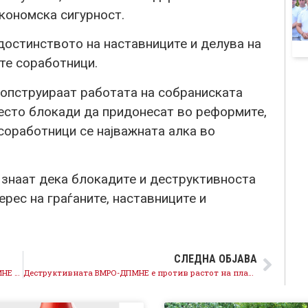
кономска сигурност.
остинството на наставниците и делува на
ите соработници.
опструираат работата на собраниската
место блокади да придонесат во реформите,
соработници се најважната алка во
знаат дека блокадите и деструктивноста
ерес на граѓаните, наставниците и
СЛЕДНА ОБЈАВА
Сите солидарно против пожарите, само ВМРО-ДПМНЕ и Мицкоски седат на страна, напразно и неосновано критикуваат
Деструктивната ВМРО-ДПМНЕ e против растот на платите на 4.700 наставници и стручни работници