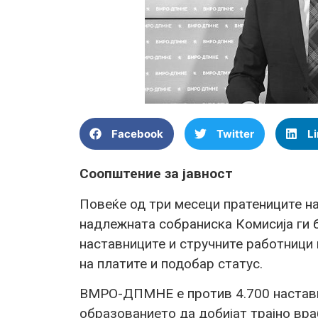
Facebook
Twitter
L
Соопштение за јавност
Повеќе од три месеци пратениците 
надлежната собраниска Комисија ги 
наставниците и стручните работници 
на платите и подобар статус.
ВМРО-ДПМНЕ е против 4.700 наставн
образованието да добијат трајно вр