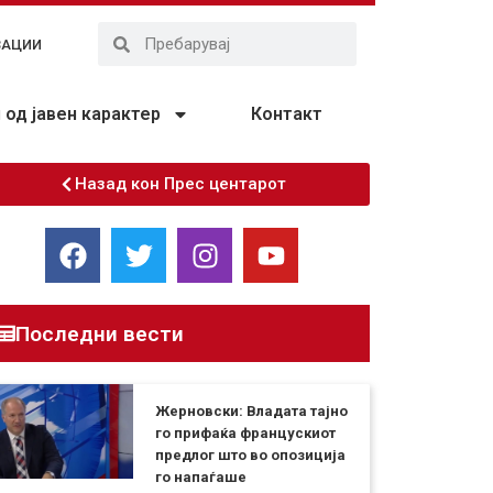
ЗАЦИИ
од јавен карактер
Контакт
Назад кон Прес центарот
Последни вести
Жерновски: Владата тајно
го прифаќа францускиот
предлог што во опозиција
го напаѓаше