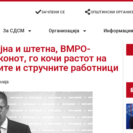
ЗАЧЛЕНИ СЕ
ОПШТИНСКИ ОРГАНИ
За СДСМ
Организација
Информации 
јна и штетна, ВМРО-
онот, го кочи растот на
ите и стручните работници
нија