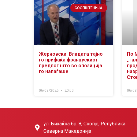
СООПШТЕНИЈА
Жерновски: Владата тајно
По 
го прифаќа францускиот
„тал
предлог што во опозиција
про
го напаѓаше
нав
Сто
06/08/2026
20:05
06/08
ул. Бихаќка бр. 8, Скопје, Република
Северна Македонија