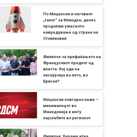
По Мицкоски и неговиот
„талог“ за Илинден, денес
продолжи ужасното
навредување од страна на
Стоилковиќ
Филипче за прифаќањето на
Францускиот предлог од
власта: Кој оди на
екскурзија во лето, во
Брисел?
Мицкоски повторно лаже –
минималецот во
Македонија е меѓу
најслабите во регионот
Филипче: Бараме итна