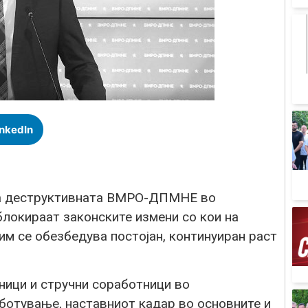
inkedIn
на деструктивната ВМРО-ДПМНЕ во
блокираат законските измени со кои на
им се обезбедува постојан, континуиран раст
ици и стручни соработници во
аботување, наставниот кадар во основните и