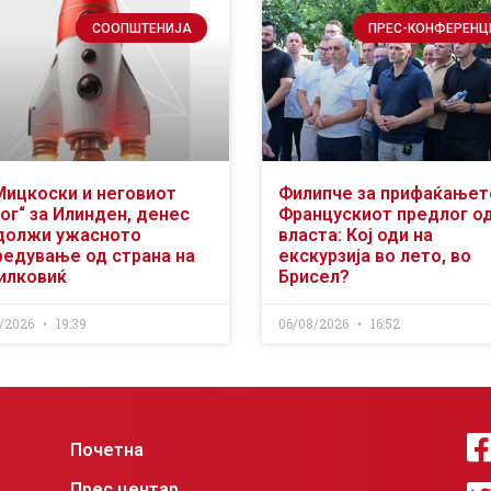
СООПШТЕНИЈА
ПРЕС-КОНФЕРЕНЦ
Мицкоски и неговиот
Филипче за прифаќањет
ог“ за Илинден, денес
Францускиот предлог о
должи ужасното
власта: Кој оди на
редување од страна на
екскурзија во лето, во
илковиќ
Брисел?
/2026
19:39
06/08/2026
16:52
Почетна
Прес центар