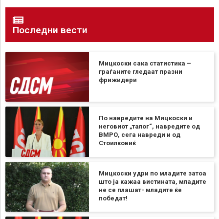
Последни вести
Мицкоски сака статистика –
граѓаните гледаат празни
фрижидери
По навредите на Мицкоски и
неговиот „талог“, навредите од
ВМРО, сега навреди и од
Стоилковиќ
Мицкоски удри по младите затоа
што ја кажаа вистината, младите
не се плашат- младите ќе
победат!