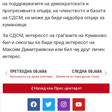
на поддржувачите на демократската и
прогресивната опција, на членството и базата
на СДСМ, не може да биде најдобра опција за
кумановци.
За СДСМ, интересот на граѓаните на Куманово
бил и секогаш ќе биде пред интересот на
Максим Димитриевски или бил чиј друг личен
интерес.
ПРЕТХОДНА ОБЈАВА
СЛЕДНА ОБЈАВА
Наставата од први септември започнува со физичко присуство, апелираме да се почитуваат протоколите за заштита на здравјето
Шилегов во Аеродром: Општината се развива со забрзано темпо, новите проекти ги дефинираме заедно со граѓаните
Назад кон Прес центарот