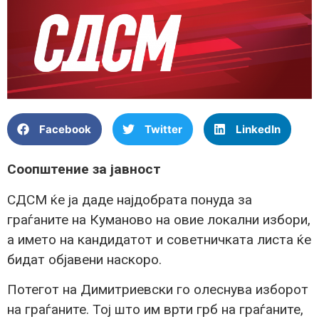
Facebook
Twitter
LinkedIn
Соопштение за јавност
СДСМ ќе ја даде најдобрата понуда за
граѓаните на Куманово на овие локални избори,
а името на кандидатот и советничката листа ќе
бидат објавени наскоро.
Потегот на Димитриевски го олеснува изборот
на граѓаните. Тој што им врти грб на граѓаните,