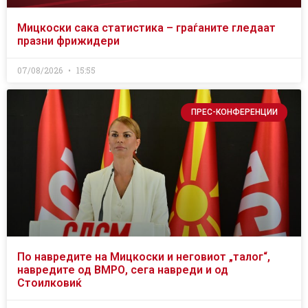
Мицкоски сака статистика – граѓаните гледаат
празни фрижидери
07/08/2026
15:55
ПРЕС-КОНФЕРЕНЦИИ
По навредите на Мицкоски и неговиот „талог“,
навредите од ВМРО, сега навреди и од
Стоилковиќ