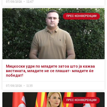
07/08/2026
12:47
ПРЕС-КОНФЕРЕНЦИИ
Мицкоски удри по младите затоа што ја кажаа
вистината, младите не се плашат- младите ќе
победат!
07/08/2026
11:35
ПРЕС-КОНФЕРЕНЦИИ