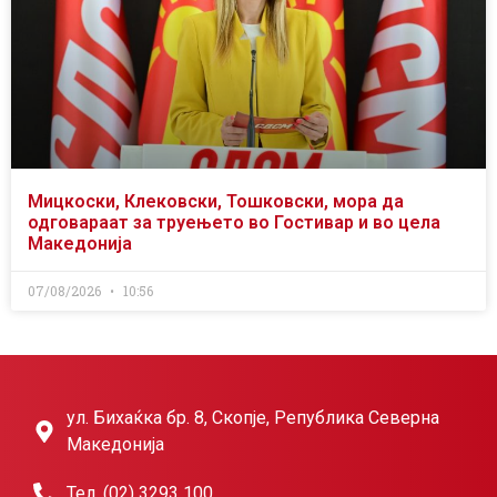
Мицкоски, Клековски, Тошковски, мора да
одговараат за труењето во Гостивар и во цела
Македонија
07/08/2026
10:56
ул. Бихаќка бр. 8, Скопје, Република Северна
Македонија
Тел. (02) 3293 100