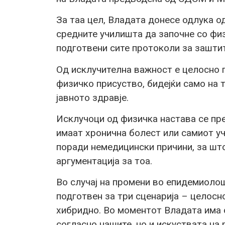
За таа цел, Владата донесе одлука о
средните училишта да започне со физ
подготвени сите протоколи за заштит
Од исклучителна важност е целосно 
физичко присуство, бидејќи само на т
јавното здравје.
Исклучоци од физичка настава се пр
имаат хронична болест или самиот уч
поради немедицински причини, за шт
аргументација за тоа.
Во случај на промени во епидемиолош
подготвен за три сценарија – целосн
хибридно. Во моментот Владата има 
согласно нашите, но и искуствата на 