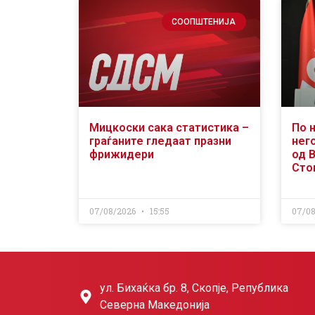
СООПШТЕНИЈА
Мицкоски сака статистика –
По 
граѓаните гледаат празни
него
фрижидери
од 
Сто
07/08/2026
15:55
07/0
ул. Бихаќка бр. 8, Скопје, Република
Северна Македонија