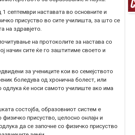
д 1 септември наставата во основните и
ичко присуство во сите училишта, за што се
а на здравјето.
почитување на протоколите за настава со
ој начин сите ќе го заштитиме своето и
едвидени за учениците кои во семејството
еник боледува од хронична болест, или
о одлука ќе носи самото училиште ако има
ката состојба, образовниот систем е
о физичко присуство, целосно онлајн и
одлука да се започне со физичко присуство
развиените земји.