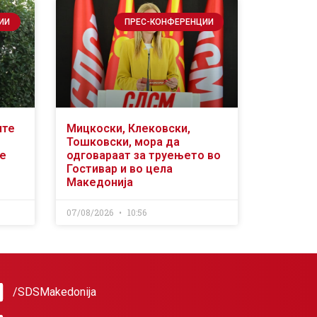
ИИ
ПРЕС-КОНФЕРЕНЦИИ
ите
Мицкоски, Клековски,
Тошковски, мора да
се
одговараат за труењето во
Гостивар и во цела
Македонија
07/08/2026
10:56
/SDSMakedonija