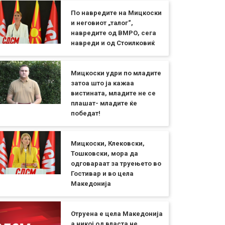
По навредите на Мицкоски
и неговиот „талог“,
навредите од ВМРО, сега
навреди и од Стоилковиќ
Мицкоски удри по младите
затоа што ја кажаа
вистината, младите не се
плашат- младите ќе
победат!
Мицкоски, Клековски,
Тошковски, мора да
одговараат за труењето во
Гостивар и во цела
Македонија
Отруена е цела Македонија
а никој од власта не