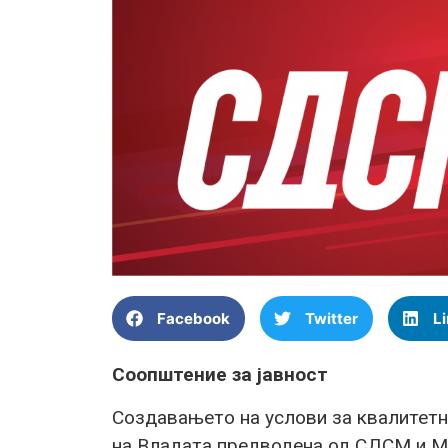
Facebook
Twitter
L
Соопштение за јавност
Создавањето на услови за квалитетн
на Владата предводена од СДСМ и Ми