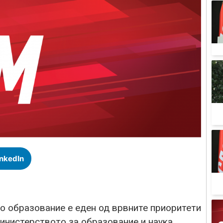
inkedIn
о образование е еден од врвните приоритети
нистерството за образование и наука.