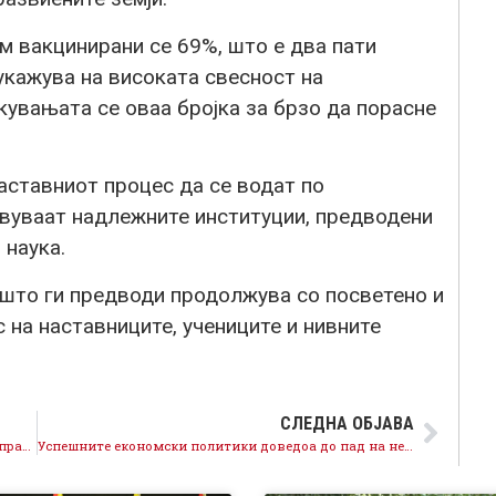
м вакцинирани се 69%, што е два пати
укажува на високата свесност на
екувањата се оваа бројка за брзо да порасне
наставниот процес да се водат по
авуваат надлежните институции, предводени
 наука.
што ги предводи продолжува со посветено и
 на наставниците, учениците и нивните
СЛЕДНА ОБЈАВА
Честитка на генералниот секретар Николовски за празникот Успение на Пресвета Богородица: Денеска и секој ден да ги празнуваме добрината, радоста и меѓусебното почитување
Успешните економски политики доведоа до пад на невработеноста на историски најниско ниво од 16 %