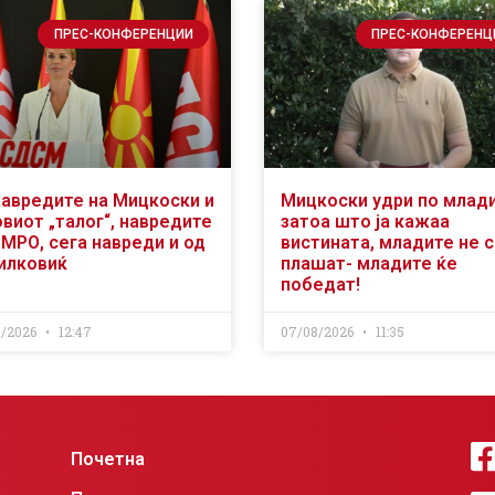
ПРЕС-КОНФЕРЕНЦИИ
ПРЕС-КОНФЕРЕНЦ
навредите на Мицкоски и
Мицкоски удри по млад
виот „талог“, навредите
затоа што ја кажаа
ВМРО, сега навреди и од
вистината, младите не 
илковиќ
плашат- младите ќе
победат!
8/2026
12:47
07/08/2026
11:35
Почетна