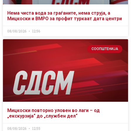
Нема чиста вода за граѓаните, нема струја, а
Мицкоски и ВМРО за профит туркаат дата центри
08/08/2026
12:56
СООПШТЕНИЈА
Мицкоски повторно уловен во лаги – од
„екскурзија“ до „службен дел“
08/08/2026
12:55