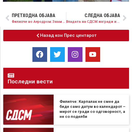
ПРЕТХОДНА ОБЈАВА
СЛЕДНА ОБЈАВА
Филипче во Аеродром: Знам дека и вие сте сигурни дека Александар Филиповски е најдоброто за вашата општина
Владата на СДСМ изгради и обнови 60 градинки, Владата на ВМРО-ДПМНЕ постави 60 споменици,
Назад кон Прес центарот
Последни вести
Филипче: Карпалак не смее да
биде само датум во календарот –
мирот се гради со одговорност, а
не со поделби