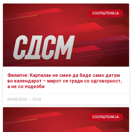
СООПШТЕНИЈА
Филипче: Карпалак не смее да биде само датум
во календарот – мирот се гради со одговорност,
а не со поделби
08/08/2026
15:24
СООПШТЕНИЈА