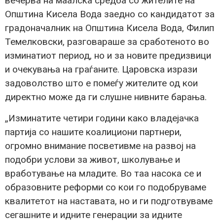
вечерва на маалска средба со жителите на
Општина Кисела Вода заедно со кандидатот за
градоначалник на Општина Кисела Вода, Филип
Темелковски, разговараше за сработеното во
изминатиот период, но и за новите предизвици
и очекувања на граѓаните. Царовска изрази
задоволство што е помеѓу жителите од кои
директно може да ги слушне нивните барања.
„Изминатите четири години како владејачка
партија со нашите коалициони партнери,
огромно внимание посветивме на развој на
подобри услови за живот, школување и
вработување на младите. Во таа насока се и
образовните реформи со кои го подобруваме
квалитетот на наставата, но и ги подготвуваме
сегашните и идните генерации за идните