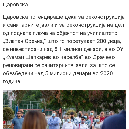
Царовска.
Царовска потенцираше дека за реконструкција
и санитарните јазли и за реконструкција на дел
од подната плоча на објектот на училиштето
,,Златан Сремец’’ што го посетуваат 200 деца,
се инвестирани над 5,1 милион денари, а во ОУ
,,Кузман Шапкарев во населба‘’ во Драчево
реновирани се санитарните јазли, за што се
обезбедени над 5 милиони денари во 2020
година.