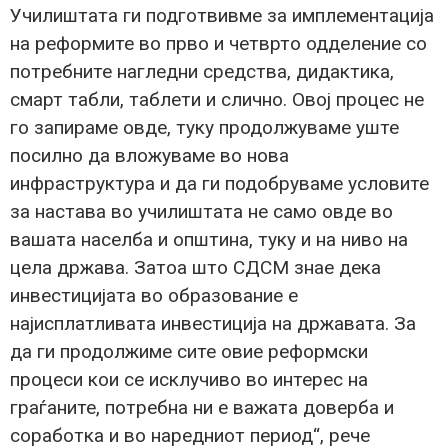
Училиштата ги подготвивме за имплементација
на реформите во прво и четврто одделение со
потребните нагледни средства, дидактика,
смарт табли, таблети и слично. Овој процес не
го запираме овде, туку продолжуваме уште
посилно да вложуваме во нова
инфраструктура и да ги подобруваме условите
за настава во училиштата не само овде во
вашата населба и општина, туку и на ниво на
цела држава. Затоа што СДСМ знае дека
инвестицијата во образование е
најисплатливата инвестиција на државата. За
да ги продолжиме сите овие реформски
процеси кои се исклучиво во интерес на
граѓаните, потребна ни е важата доверба и
соработка и во наредниот период“, рече