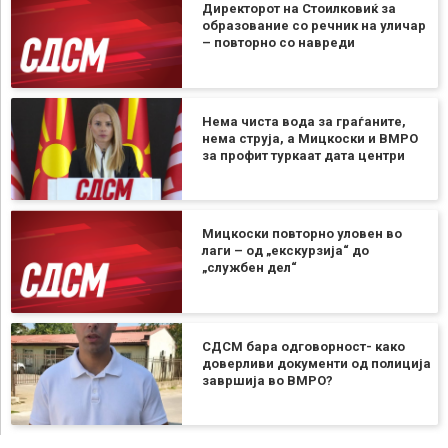
Директорот на Стоилковиќ за
образование со речник на уличар
– повторно со навреди
Нема чиста вода за граѓаните,
нема струја, а Мицкоски и ВМРО
за профит туркаат дата центри
Мицкоски повторно уловен во
лаги – од „екскурзија“ до
„службен дел“
СДСМ бара одговорност- како
доверливи документи од полиција
завршија во ВМРО?