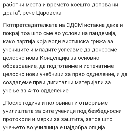
работни места и времето коешто допрва ни
доаѓа“, рече Царовска.
Потпретседателката на СДСМ истакна дека и
покрај тоа што сме во услови на пандемија,
како партија која води вистинска грижа за
учениците и младите успеавме да донесеме
целосно нова Концепција за основно
образование, да подготвиме и испечатиме
целосно нови учебници за прво одделение, и да
создадеме први дигитални материјали за
учење за 4-то одделение.
„После година и половина ги отворивме
училиштата за сите ученици под безбедносни
протоколи и мерки за заштита, затоа што
учењето во училница е најдобра опција.