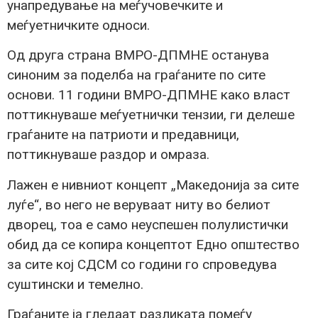
унапредување на меѓучовечките и
меѓуетничките односи.
Од друга страна ВМРО-ДПМНЕ останува
синоним за поделба на граѓаните по сите
основи. 11 години ВМРО-ДПМНЕ како власт
поттикнуваше меѓуетнички тензии, ги делеше
граѓаните на патриоти и предавници,
поттикнуваше раздор и омраза.
Лажен е нивниот концепт „Македонија за сите
луѓе“, во него не веруваат ниту во белиот
дворец, тоа е само неуспешен полулистички
обид да се копира концептот Едно општество
за сите кој СДСМ со години го спроведува
суштински и темелно.
Граѓаните ја гледаат разликата помеѓу