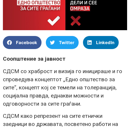
Facebook
Twitter
LinkedIn
Соопштение за јавност
СДСМ со храброст и визија го иницираше и го
спроведува концептот „Едно општество за
сите“, концепт кој се темели на толеранција,
социјална правда, еднакви можности и
одговорности за сите граѓани.
СДСМ како репрезент на сите етнички
заедници во државата, посветено работи на