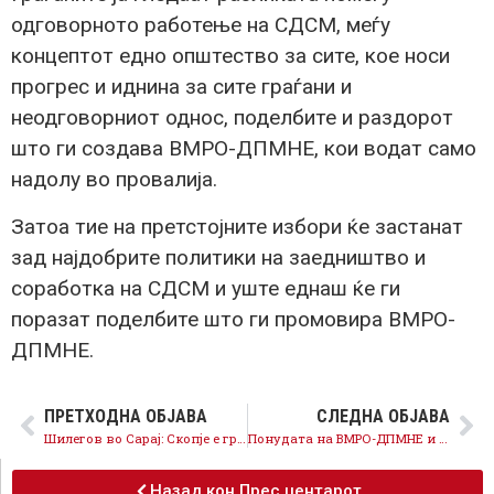
одговорното работење на СДСМ, меѓу
концептот едно општество за сите, кое носи
прогрес и иднина за сите граѓани и
неодговорниот однос, поделбите и раздорот
што ги создава ВМРО-ДПМНЕ, кои водат само
надолу во провалија.
Затоа тие на претстојните избори ќе застанат
зад најдобрите политики на заедништво и
соработка на СДСМ и уште еднаш ќе ги
поразат поделбите што ги промовира ВМРО-
ДПМНЕ.
ПРЕТХОДНА ОБЈАВА
СЛЕДНА ОБЈАВА
Шилегов во Сарај: Скопје е град за сите, Сарај се развива во чекор со сите други скопски општини
Понудата на ВМРО-ДПМНЕ и Мицкоски е од немај каде, составена од истрошени кадри, луѓе на Груевски
Назад кон Прес центарот