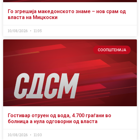
Го згрешија македонското знаме – нов срам од
власта на Мицкоски
10/08/2026
11:05
СООПШТЕНИЈА
Гостивар отруен од вода, 4.700 граѓани во
болница а нула одговорни од власта
10/08/2026
11:03