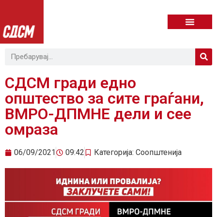
СДСМ гради едно
општество за сите граѓани,
ВМРО-ДПМНЕ дели и сее
омраза
06/09/2021
09:42
Категорија:
Соопштенија