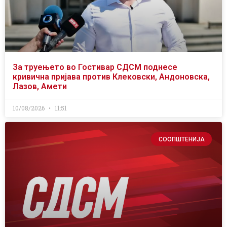
За труењето во Гостивар СДСМ поднесе
кривична пријава против Клековски, Андоновска,
Лазов, Амети
10/08/2026
11:51
СООПШТЕНИЈА