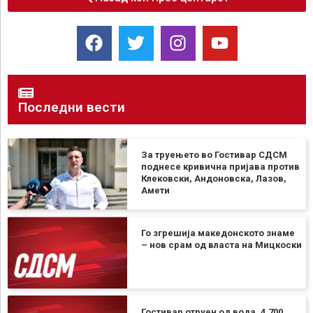
Последни вести
За труењето во Гостивар СДСМ
поднесе кривична пријава против
Клековски, Андоновска, Лазов,
Амети
Го згрешија македонското знаме
– нов срам од власта на Мицкоски
Гостивар отруен од вода, 4.700