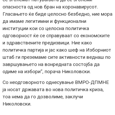
опасноста од нов бран на коронавирусот.
Гласањето ќе биде целосно безбедно, ние мора
да имаме легитимни и функционални
институции кои со целосна политичка
одговорност ќе се справуваат со економските
и здравствените предизвици. Ние како
политичка партија и јас како шеф на Изборниот
штаб ги преземаме сите активности веднаш по
завршувањето на вонредната состојба да
одиме на избори“, порача Николовски.
Со неодговорното однесување ВМРО-ДПМНЕ
ја носат државата во нова политичка криза,
тоа нема да го дозволиме, заклучи
Николовски.