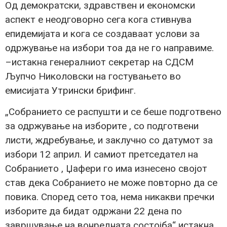
Од демократски, здравствен и економски
аспект е неодговорно сега кога стивнува
епидемијата и кога се создаваат услови за
одржување на избори тоа да не го направиме.
–истакна генералниот секретар на СДСМ
Љупчо Николовски на гостувањето во
емисијата Утрински брифинг.
„Собранието се распушти и се беше подготвено
за одржување на изборите , со подготвени
листи, ждребување, и заклучно со датумот за
избори 12 април. И самиот претседател на
Собранието , Џафери го има изнесено својот
став дека Собранието не може повторно да се
повика. Според сето тоа, нема никакви пречки
изборите да бидат одржани 22 дена по
завршување на вонредната состојба“ истакна