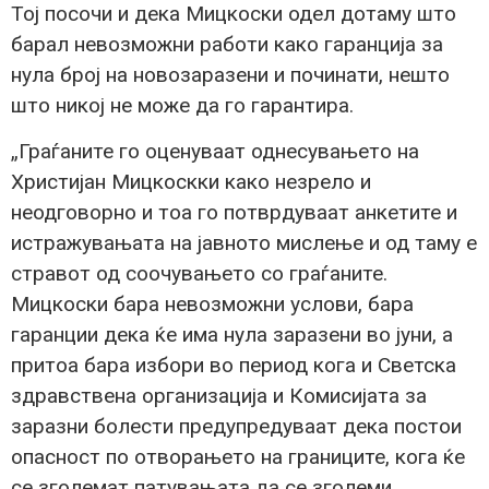
Тој посочи и дека Мицкоски одел дотаму што
барал невозможни работи како гаранција за
нула број на новозаразени и починати, нешто
што никој не може да го гарантира.
„Граѓаните го оценуваат однесувањето на
Христијан Мицкоскки како незрело и
неодговорно и тоа го потврдуваат анкетите и
истражувањата на јавното мислење и од таму е
стравот од соочувањето со граѓаните.
Мицкоски бара невозможни услови, бара
гаранции дека ќе има нула заразени во јуни, а
притоа бара избори во период кога и Светска
здравствена организација и Комисијата за
заразни болести предупредуваат дека постои
опасност по отворањето на границите, кога ќе
се зголемат патувањата да се зголеми