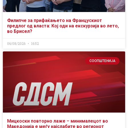
Филипче за прифаќањето на Францускиот
предлог од власта: Кој оди на екскурзија во лето,
во Брисел?
06/08/2026
16:52
СООПШТЕНИЈА
Мицкоски повторно лаже – минималецот во
Македонија е меѓу најслабите во регионот