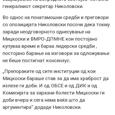
генералниот секретар Николовски.
Во однос на понатамошни средби и преговори
со опозицијата Николовски посочи дека токму
заради неодговорното однесување на
Мицкоски и ВМРО-ДПМНЕ кои постојано
купуваа време и бараа лидерски средби ,
постојано барање на изговори за одложување
не беше постигнат консензус.
„Препораките од сите институции од кои
Мицкоски бараше став за да има храброст да
излезе ги доби. И од ОБСЕ и од ДИК и од
Комисијата за заразни болести Мицкоски ги
доби вчера и сега нема веќе што да
аргументира“ додаде Николовски.