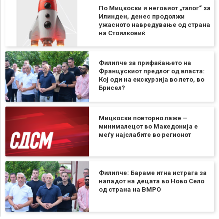
По Мицкоски и неговиот „талог“ за
Илинден, денес продолжи
ужасното навредување од страна
на Стоилковиќ
Филипче за прифаќањето на
Францускиот предлог од власта:
Кој оди на екскурзија во лето, во
Брисел?
Мицкоски повторно лаже –
минималецот во Македонија е
меѓу најслабите во регионот
Филипче: Бараме итна истрага за
нападот на децата во Ново Село
од страна на ВМРО