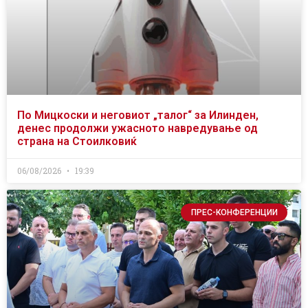
По Мицкоски и неговиот „талог“ за Илинден,
денес продолжи ужасното навредување од
страна на Стоилковиќ
06/08/2026
19:39
ПРЕС-КОНФЕРЕНЦИИ