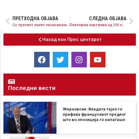
ПРЕТХОДНА ОБЈАВА
СЛЕДНА ОБЈАВА
Со третиот пакет економски мерки, обезбедуваме трансформација на економијата, 550 милиони евра финансиска помош за граѓаните и стопанството
Платежна картичка од 150 евра за 100.000 лица за поттикнување на домашната потрошувачка
Назад кон Прес центарот
Последни вести
Жерновски: Владата тајно го
прифаќа францускиот предлог
што во опозиција го напаѓаше