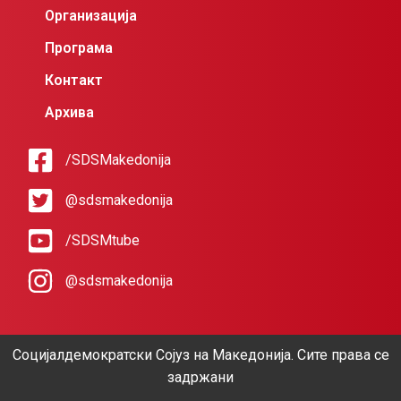
Организација
Програма
Контакт
Архива
/SDSMakedonija
@sdsmakedonija
/SDSMtube
@sdsmakedonija
Социјалдемократски Сојуз на Македонија. Сите права се
задржани