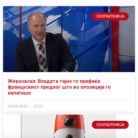
СООПШТЕНИЈА
Жерновски: Владата тајно го прифаќа
францускиот предлог што во опозиција го
напаѓаше
06/08/2026
20:05
СООПШТЕНИЈА