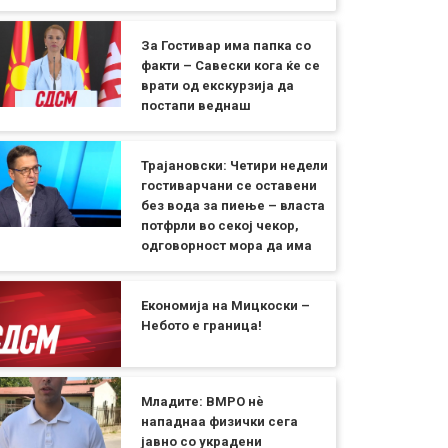
За Гостивар има папка со
факти – Савески кога ќе се
врати од екскурзија да
постапи веднаш
Трајановски: Четири недели
гостиварчани се оставени
без вода за пиење – власта
потфрли во секој чекор,
одговорност мора да има
Економија на Мицкоски –
Небото е граница!
Младите: ВМРО нè
нападнаа физички сега
јавно со украдени