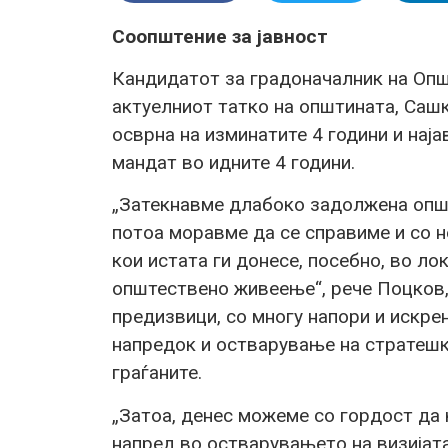
Соопштение за јавност
Кандидатот за градоначалник на Опш
актуелниот татко на општината, Сашк
осврна на изминатите 4 години и нај
мандат во идните 4 години.
„Затекнавме длабоко задолжена општи
потоа моравме да се справиме и со н
кои истата ги донесе, посебно, во ло
општествено живеење“, рече Поцков, 
предизвици, со многу напори и искре
напредок и остварување на стратешк
граѓаните.
„Затоа, денес можеме со гордост да
напред во остварувањето на визијата