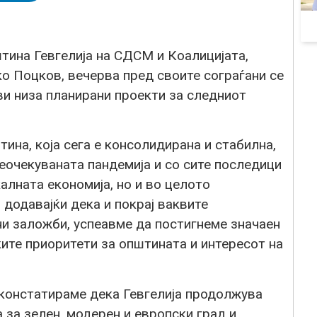
тина Гевгелија на СДСМ и Коалицијата,
о Поцков, вечерва пред своите сограѓани се
ави низа планирани проекти за следниот
на, која сега е консолидирана и стабилна,
еочекуваната пандемија и со сите последици
калната економија, но и во целото
додавајќи дека и покрај ваквите
ни заложби, успеавме да постигнеме значаен
ите приоритети за општината и интересот на
 констатираме дека Гевгелија продолжува
 за зелен, модерен и европски град и