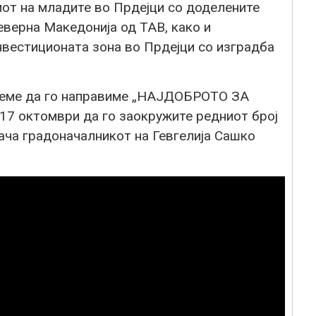
мот на младите во Прдејци со доделените
еверна Македонија од ТАВ, како и
вестиционата зона во Прдејци со изградба
жеме да го направиме „НАЈДОБРОТО ЗА
 17 октомври да го заокружите редниот број
рача градоначалникот на Гевгелија Сашко