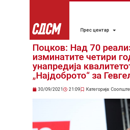
Прес центар
Поцков: Над 70 реали
изминатите четири го
унапредија квалитето
„Најдоброто“ за Гевге
30/09/2021
21:09
Категорија:
Соопште