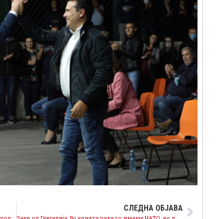
СЛЕДНА ОБЈАВА
Атанасов од Гевгелија: На 17 октомври заедно да продолжиме на патот кон успехот и просперитето
Заев од Гевгелија: Во едната рака го имаме НАТО, во другата успешен попис, нешто што со децении не беше возможно!