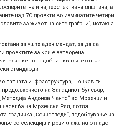
просперитетна и најперспективна општина, а
аните над 70 проекти во изминатите четири
условите за живот на сите граѓани“, истакна
граѓани за уште еден мандат, за да се
и проектите за кои е затворена
ачително ќе го подобрат квалитетот на
ски стандарди.
во патната инфраструктура, Поцков ги
 продолжението на Западниот булевар,
 „Методија Андонов Ченто“ во Мрзенци и
а населба на Мрзенски Рид, потоа
та градинка „Сончогледи“, подобрување на
ање со селекција и рециклажа на отпадот.