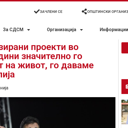
ЗАЧЛЕНИ СЕ
ОПШТИНСКИ ОРГАНИ
За СДСМ
Организација
Информации 
зирани проекти во
дини значително го
т на живот, го даваме
лија
нија