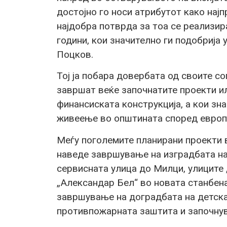
достојно го носи атрибутот како нај
најдобра потврда за тоа се реализир
години, кои значително ги подобрија 
Поцков.
Тој ја побара довербата од своите со
завршат веќе започнатите проекти ил
финансиската конструкција, а кои зн
живеење во општината според европ
Меѓу поголемите планирани проекти 
наведе завршување на изградбата на
сервисната улица до Милци, улиците
„Александар Бел“ во новата станбен
завршување на доградбата на детска
противпожарната заштита и започнув