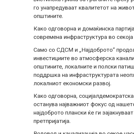
го унапредуваат квалитетот на живот
општините.
Како одговорна и домаќинска партиј
современа инфраструктура во секоја о
Само со СДСМ и „Најдоброто“ продол
инвестициите во атмосферска канализ
општините, локалните и полски патиш
поддршка на инфраструктурата неопх
локалниот економски развој.
Како одговорна, социјалдемократска
останува најважниот фокус од нашето
најдоброто плански ќе ги зајакнуваат
претпријатија.
Водовод и канализација во секое нас