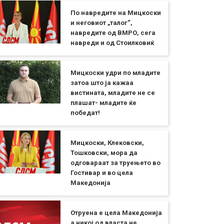
По навредите на Мицкоски
и неговиот „талог“,
навредите од ВМРО, сега
навреди и од Стоилковиќ
Мицкоски удри по младите
затоа што ја кажаа
вистината, младите не се
плашат- младите ќе
победат!
Мицкоски, Клековски,
Тошковски, мора да
одговараат за труењето во
Гостивар и во цела
Македонија
Отруена е цела Македонија
а никој од власта не