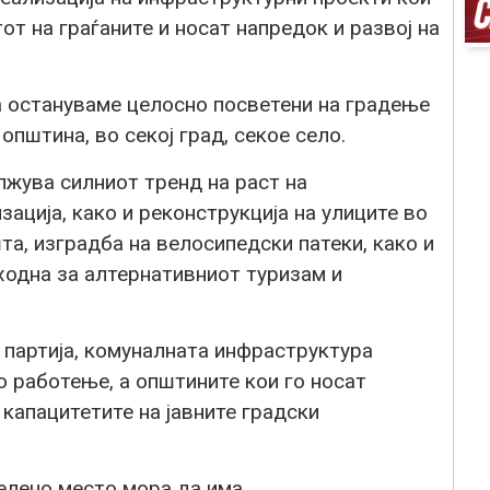
от на граѓаните и носат напредок и развој на
а остануваме целосно посветени на градење
пштина, во секој град, секое село.
жува силниот тренд на раст на
ација, како и реконструкција на улиците во
та, изградба на велосипедски патеки, како и
одна за алтернативниот туризам и
 партија, комуналната инфраструктура
 работење, а општините кои го носат
 капацитетите на јавните градски
елено место мора да има.