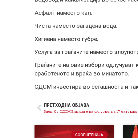
Асфалт наместо кал.
Чиста наместо загадена вода.
Хигиена наместо ѓубре.
Услуга за граѓаните наместо злоупотр
Граѓаните на овие избори одлучуват к
сработеното и враќа во минатото.
СДСМ инвестира во сегашноста и так
ПРЕТХОДНА ОБЈАВА
СООПШТЕНИЈА