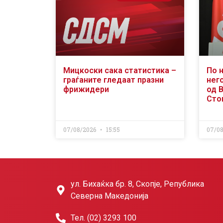
Мицкоски сака статистика –
По 
граѓаните гледаат празни
него
фрижидери
од 
Сто
07/08/2026
15:55
07/0
ул. Бихаќка бр. 8, Скопје, Република
Северна Македонија
Тел. (02) 3293 100