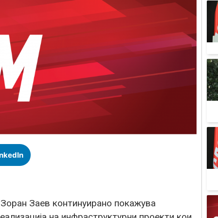
inkedIn
Зоран Заев континуирано покажува
реализација на инфраструктурни проекти кои