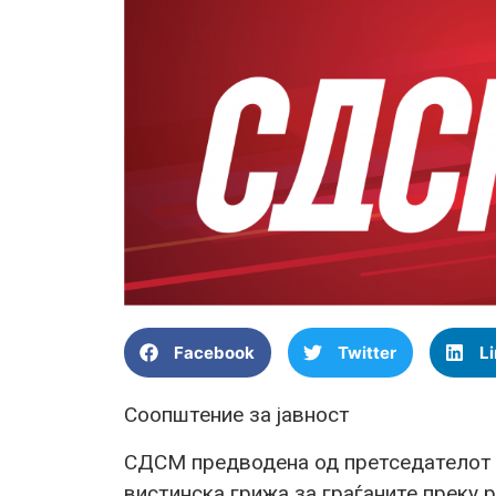
Facebook
Twitter
L
Соопштение за јавност
СДСМ предводена од претседателот 
вистинска грижа за граѓаните преку 