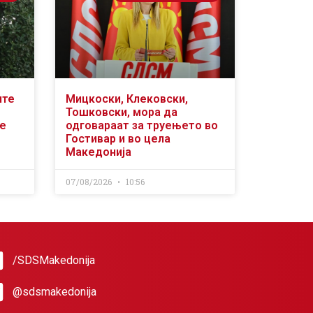
ите
Мицкоски, Клековски,
Тошковски, мора да
се
одговараат за труењето во
Гостивар и во цела
Македонија
07/08/2026
10:56
/SDSMakedonija
@sdsmakedonija