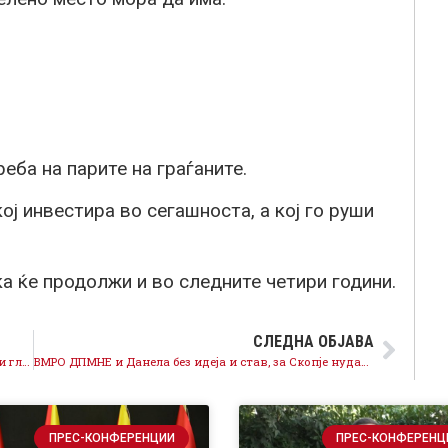
еба на парите на граѓаните.
ој инвестира во сегашноста, а кој го руши
а ќе продолжи и во следните четири години.
СЛЕДНА ОБЈАВА
Заев: Со СДСМ Виница е на сигурно, на 17 октомври гласаме за број 12, за Димитров и советничката листа на СДСМ и Коалицијата
ВМРО ДПМНЕ и Данела без идеја и став, за Скопје нудат веќе реализирани проекти на Шилегов
ПРЕС-КОНФЕРЕНЦИИ
ПРЕС-КОНФЕРЕНЦ