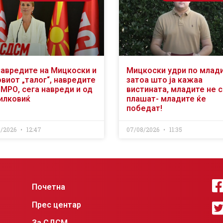
навредите на Мицкоски и
Мицкоски удри по млад
виот „талог“, навредите
затоа што ја кажаа
ВМРО, сега навреди и од
вистината, младите не 
илковиќ
плашат- младите ќе
победат!
8/2026
12:47
07/08/2026
11:35
Почетна
Прес центар
За СДСМ