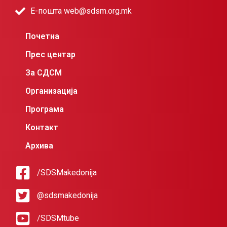
Е-пошта web@sdsm.org.mk
Почетна
Прес центар
За СДСМ
Организација
Програма
Контакт
Архива
/SDSMakedonija
@sdsmakedonija
/SDSMtube