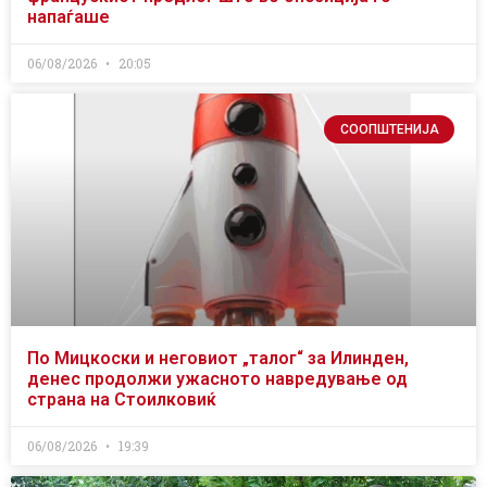
напаѓаше
06/08/2026
20:05
СООПШТЕНИЈА
По Мицкоски и неговиот „талог“ за Илинден,
денес продолжи ужасното навредување од
страна на Стоилковиќ
06/08/2026
19:39