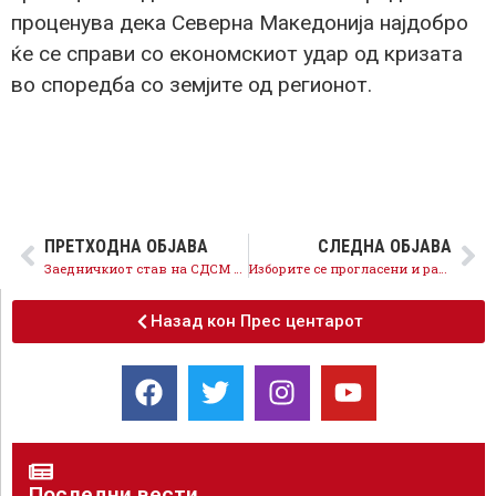
проценува дека Северна Македонија најдобро
ќе се справи со економскиот удар од кризата
во споредба со земјите од регионот.
ПРЕТХОДНА ОБЈАВА
СЛЕДНА ОБЈАВА
Заедничкиот став на СДСМ и коалицијата е одржување на избори штом се намали интезитетот на коронавирусот, на средината на јуни
Изборите се прогласени и распишани одамна, а со владина уредба тие се само одложени, ВМРО-ДПМНЕ е во бунило
Назад кон Прес центарот
Последни вести