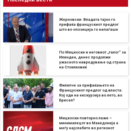
Жерновски: Владата тајно го
прифаќа францускиот предлог
што во опозиција го напаѓаше
По Мицкоски и неговиот „талог“ за
Илинден, денес продолжи
ужасното навредување од страна
на Стоилковиќ
Филипче за прифаќањето на
Францускиот предлог од власта:
Кој оди на екскурзија во лето, во
Брисел?
Мицкоски повторно лаже –
минималецот во Македонија е
меѓу најслабите во регионот