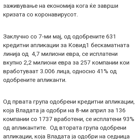
заживување на економија кога ќе заврши
кризата со коронавирусот.
Заклучно со 7-ми мај, од одобрените 631
кредитни апликации за Ковид1 бескаматната
линија од 4,7 милиони евра, се исплатени
вкупно 2,2 милиони евра за 257 компании кои
вработуваат 3.006 лица, односно 41% од
одобрените апликанти.
Од првата група одобрени кредитни апликации,
која Владата ја одобри на 8-ми април за 136
компании со 1737 вработени, се исплатени 93%
од апликантите. Од втората група одобрени
апликации, која Владата ја одобри на седница