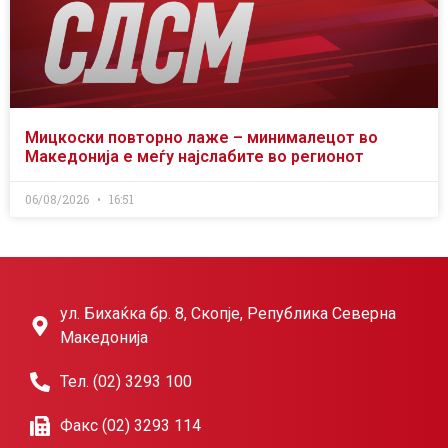
Мицкоски повторно лаже – минималецот во
Македонија е меѓу најслабите во регионот
06/08/2026
16:51
ул. Бихаќка бр. 8, Скопје, Република Северна
Македонија
Тел. (02) 3293 100
Факс (02) 3293 114