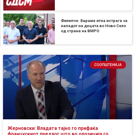
Филипче: Бараме итна истрага за
нападот на децата во Ново Село
од страна на ВМРО
СООПШТЕНИЈА
Жерновски: Владата тајно го прифаќа
францускиот предлог што во опозиција го