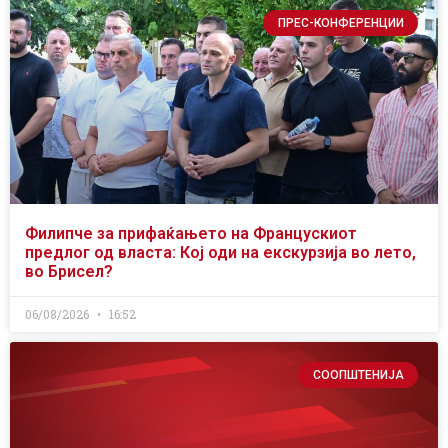
ПРЕС-КОНФЕРЕНЦИИ
Филипче за прифаќањето на Францускиот
предлог од власта: Кој оди на екскурзија во лето,
во Брисел?
06/08/2026
16:52
СООПШТЕНИЈА