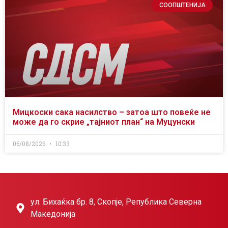
СООПШТЕНИЈА
Мицкоски сака насилство – затоа што повеќе не
може да го скрие „тајниот план“ на Муцунски
06/08/2026
10:33
ул. Бихаќка бр. 8, Скопје, Република Северна
Македонија