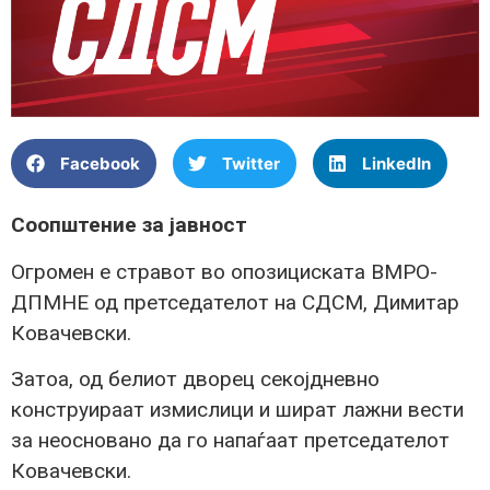
Facebook
Twitter
LinkedIn
Соопштение за јавност
Огромен е стравот во опозициската ВМРО-
ДПМНЕ од претседателот на СДСМ, Димитар
Ковачевски.
Затоа, од белиот дворец секојдневно
конструираат измислици и шират лажни вести
за неосновано да го напаѓаат претседателот
Ковачевски.