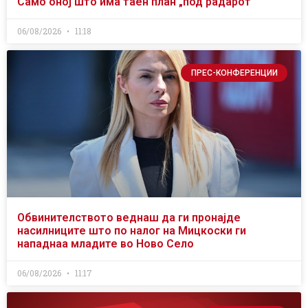
Само оној што има таен план „под радарот“
06/08/2026
11:18
ПРЕС-КОНФЕРЕНЦИИ
Обвинителството веднаш да ги пронајде
насилниците што по налог на Мицкоски ги
нападнаа младите во Ново Село
06/08/2026
11:17