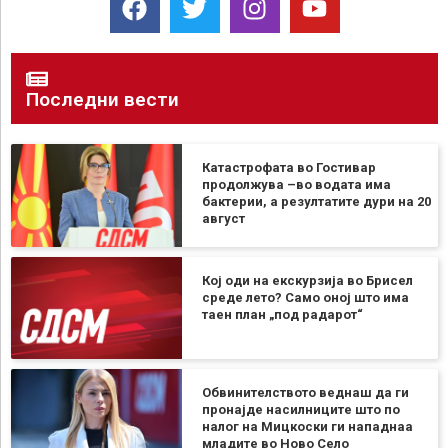
Последни вести
Катастрофата во Гостивар
продолжува –во водата има
бактерии, а резултатите дури на 20
август
Кој оди на екскурзија во Брисел
среде лето? Само оној што има
таен план „под радарот“
Обвинителството веднаш да ги
пронајде насилниците што по
налог на Мицкоски ги нападнаа
младите во Ново Село