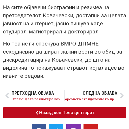
На сите објавени биографии и резимеа на
претседателот Ковачевски, достапни за целата
јавност на интернет, јасно пишува каде
студирал, магистрирал и докторирал.
Но тоа не ги спречува ВМРО-ДПМНЕ
секојдневно да шират лажни вести во обид за
дискредитација на Ковачевски, до што на
виделина го покажуваат стравот кој владее во
нивните редови.
ПРЕТХОДНА ОБЈАВА
СЛЕДНА ОБЈАВА
Опозицијата го блокира Законот за здравствена заштита и лаже дека брзата помош се приватизира
Арсовска скандалозно го прекинува проектот за БРТ, на штета на Скопје и угледот на државата
Назад кон Прес центарот