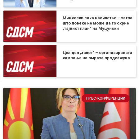
Мицкоски сака насилство – затоа
што повеќе не може да го скрие
„тајниот план“ на Муцунски
Цел ден „талог“ – организираната
кампања на омраза продолжува
ПРЕС-КОНФЕРЕНЦИИ