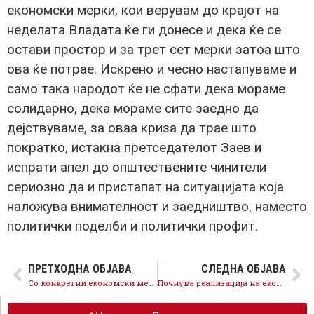
економски мерки, кои верувам до крајот на
неделата Владата ќе ги донесе и дека ќе се
остави простор и за трет сет мерки затоа што
ова ќе потрае. Искрено и чесно настапуваме и
само така народот ќе не сфати дека мораме
солидарно, дека мораме сите заедно да
дејствуваме, за оваа криза да трае што
пократко, истакна претседателот Заев и
испрати апел до општествените чинители
сериозно да и пристапат на ситуацијата која
наложува внимателност и заедништво, наместо
политички поделби и политички профит.
ПРЕТХОДНА ОБЈАВА
СЛЕДНА ОБЈАВА
Со конкретни економски мерки се бориме за секое работно место, обезбедуваме приходи за сите граѓани, солидарно ќе ја надминеме кризата
Почнува реализација на економските мерки, бескаматни кредити за фирмите, мирување од 3 месеци за извршителски дејствија