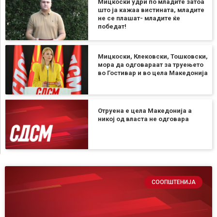
Мицкоски удри по младите затоа
што ја кажаа вистината, младите
не се плашат- младите ќе
победат!
Мицкоски, Клековски, Тошковски,
мора да одговараат за труењето
во Гостивар и во цела Македонија
Отруена е цела Македонија а
никој од власта не одговара
СООПШТЕНИЈА