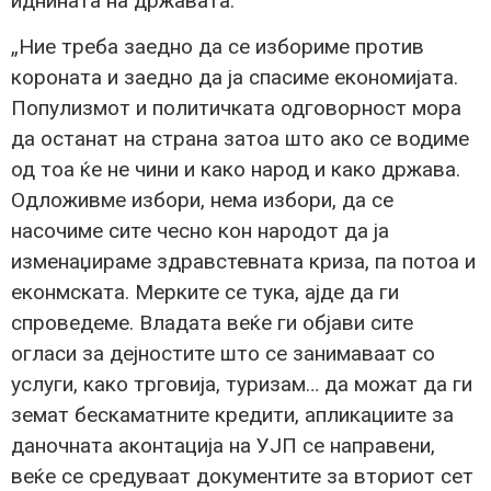
иднината на државата.
„Ние треба заедно да се избориме против
короната и заедно да ја спасиме економијата.
Популизмот и политичката одговорност мора
да останат на страна затоа што ако се водиме
од тоа ќе не чини и како народ и како држава.
Одложивме избори, нема избори, да се
насочиме сите чесно кон народот да ја
изменаџираме здравстевната криза, па потоа и
еконмската. Мерките се тука, ајде да ги
спроведеме. Владата веќе ги објави сите
огласи за дејностите што се занимаваат со
услуги, како трговија, туризам… да можат да ги
земат бескаматните кредити, апликациите за
даночната аконтација на УЈП се направени,
веќе се средуваат документите за вториот сет