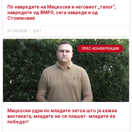
По навредите на Мицкоски и неговиот „талог“,
навредите од ВМРО, сега навреди и од
Стоилковиќ
07/08/2026
12:47
ПРЕС-КОНФЕРЕНЦИИ
Мицкоски удри по младите затоа што ја кажаа
вистината, младите не се плашат- младите ќе
победат!