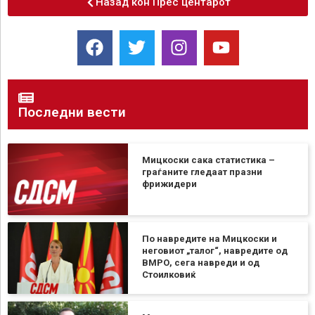
Назад кон Прес центарот
Последни вести
Мицкоски сака статистика –
граѓаните гледаат празни
фрижидери
По навредите на Мицкоски и
неговиот „талог“, навредите од
ВМРО, сега навреди и од
Стоилковиќ