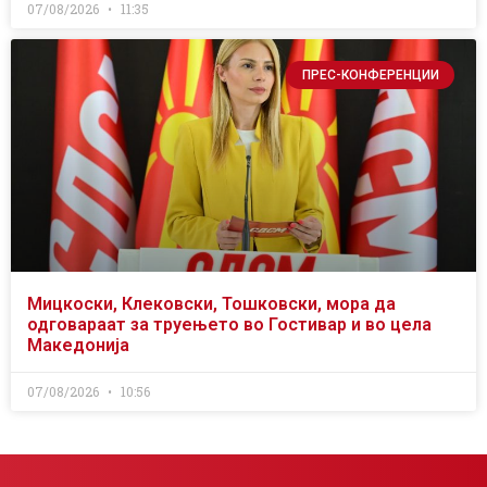
07/08/2026
11:35
ПРЕС-КОНФЕРЕНЦИИ
Мицкоски, Клековски, Тошковски, мора да
одговараат за труењето во Гостивар и во цела
Македонија
07/08/2026
10:56