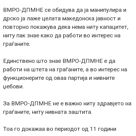
ВМРО-ДПМНЕ се обидува да ја манипулира и
дрско ја лаже целата македонска јавност и
повторно покажува дека нема ниту капацитет,
ниту пак знае како да работи во интерес на
граѓаните.
Единствено што знае ВМРО-ДПМНЕ е да
работи на штета на граѓаните, а во интерес на
функционерите од оваа партија и нивните
џебови.
За ВМРО-ДПМНЕ не е важно ниту здравјето на
граѓаните, ниту нивната заштита.
Тоа го докажаа во периодот од 11 години