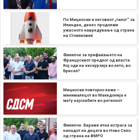
По Мицкоски и неговиот „талог“ за
Илинден, денес продолжи
ужасното навредување од страна
на Стоилковиќ
Филипче за прифаќањето на
Францускиот предлог од власта:
Кој оди на екскурзија во лето, во
Брисел?
Мицкоски повторно лаже –
минималецот во Македонија е
меѓу најслабите во регионот
Филипче: Бараме итна истрага за
нападот на децата во Ново Село
од страна на ВМРО