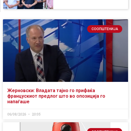
СООПШТЕНИЈА
Жерновски: Владата тајно го прифаќа
францускиот предлог што во опозиција го
напаѓаше
06/08/2026
20:05