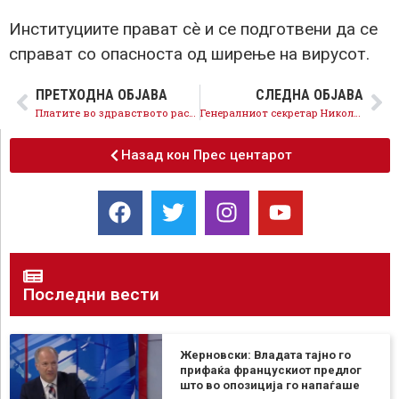
Институциите прават сѐ и се подготвени да се
справат со опасноста од ширење на вирусот.
ПРЕТХОДНА ОБЈАВА
СЛЕДНА ОБЈАВА
Платите во здравството растат, не може Мицкоски кој ја зголеми цената на струјата за 100% да донесе поголеми плати на лекарите
Генералниот секретар Николовски: Со изборот на кандидатите и програмската понуда СДСМ воведе нови стандарди, во интерес на граѓаните
Назад кон Прес центарот
Последни вести
Жерновски: Владата тајно го
прифаќа францускиот предлог
што во опозиција го напаѓаше