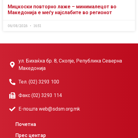
Мицкоски повторно лаже – минималецот во
Македонија е меѓу најслабите во регионот
06/08/2026
16:51
ул. Бихаќка бр. 8, Скопје, Република Северна
Македонија
Тел. (02) 3293 100
Факс (02) 3293 114
Е-пошта web@sdsm.org.mk
Почетна
Прес центар