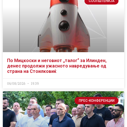
СООПШТЕНИЈА
По Мицкоски и неговиот „талог“ за Илинден,
денес продолжи ужасното навредување од
страна на Стоилковиќ
06/08/2026
19:39
ПРЕС-КОНФЕРЕНЦИИ