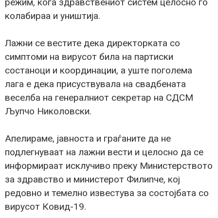
режим, кога здравствениот систем целосно го
колабираа и уништија.
Лажни се вестите дека директорката со
симптоми на вирусот била на партиски
состаноци и координации, а уште поголема
лага е дека присуствувала на свадбената
веселба на генералниот секретар на СДСМ
Љупчо Николовски.
Апелираме, јавноста и граѓаните да не
подлегнуваат на лажни вести и целосно да се
информираат исклучиво преку Министерството
за здравство и министерот Филипче, кој
редовно и темелно известува за состојбата со
вирусот Ковид-19.