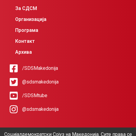
За СДСМ
Организација
Програма
Контакт
Архива
/SDSMakedonija
@sdsmakedonija
/SDSMtube
@sdsmakedonija
Социјалдемократски Сојуз на Македонија. Сите права се