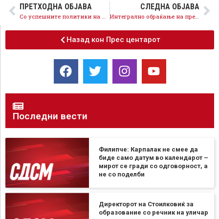
ПРЕТХОДНА ОБЈАВА
СЛЕДНА ОБЈАВА
Со успешните политики на СДСМ за само една година стапката на невработеност падна на рекордни најниски 16,6 отсто
Интегрално обраќање на претседателот Заев на 24.Конгрес на СДСМ
Назад кон Прес центарот
Последни вести
Филипче: Карпалак не смее да
биде само датум во календарот –
мирот се гради со одговорност, а
не со поделби
Директорот на Стоилковиќ за
образование со речник на уличар