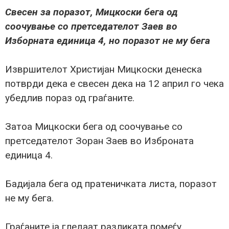
Свесен за поразот, Мицкоски бега од
соочување со претседателот Заев во
Изборната единица 4, но поразот не му бега
Извршителот Христијан Мицкоски денеска
потврди дека е свесен дека на 12 април го чека
убедлив пораз од граѓаните.
Затоа Мицкоски бега од соочување со
претседателот Зоран Заев во Изброната
единица 4.
Бадијала бега од пратеничката листа, поразот
не му бега.
Граѓаните ја гледаат разликата помеѓу