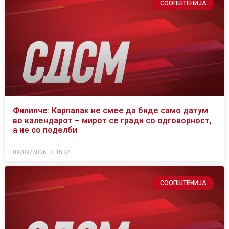
СООПШТЕНИЈА
Филипче: Карпалак не смее да биде само датум
во календарот – мирот се гради со одговорност,
а не со поделби
08/08/2026
15:24
СООПШТЕНИЈА