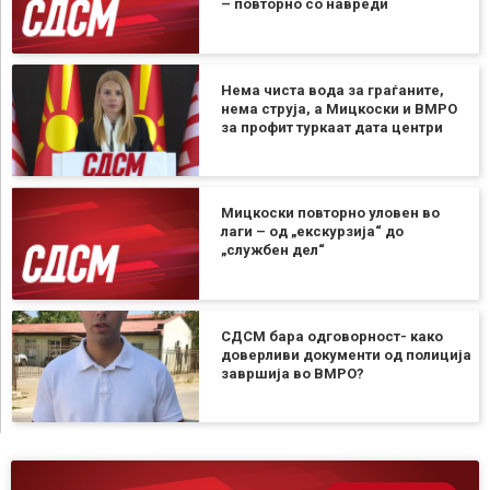
– повторно со навреди
Нема чиста вода за граѓаните,
нема струја, а Мицкоски и ВМРО
за профит туркаат дата центри
Мицкоски повторно уловен во
лаги – од „екскурзија“ до
„службен дел“
СДСМ бара одговорност- како
доверливи документи од полиција
завршија во ВМРО?