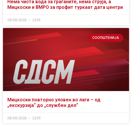
Нема чиста вода за граѓаните, нема струја, а
Мицкоски и ВМРО за профит туркаат дата центри
08/08/2026
12:56
СООПШТЕНИЈА
Мицкоски повторно уловен во лаги – од
„екскурзија“ до „службен дел“
08/08/2026
12:55