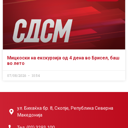
Мицкоски на екскурзија од 4 дена во Брисел, баш
во лето
07/08/2026
10:54
ул. Бихаќка бр. 8, Скопје, Република Северна
Македонија
Тел. (02) 3293 100