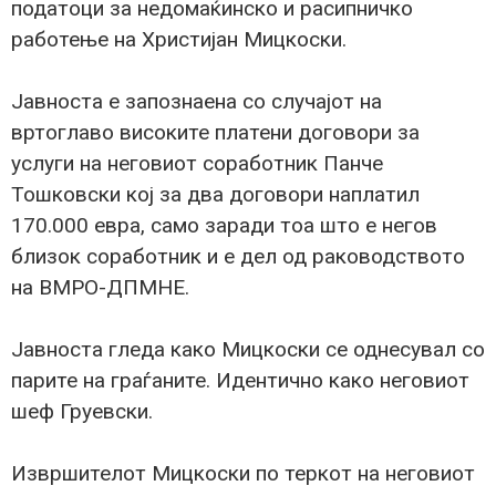
податоци за недомаќинско и расипничко
работење на Христијан Мицкоски.
Јавноста е запознаена со случајот на
вртоглаво високите платени договори за
услуги на неговиот соработник Панче
Тошковски кој за два договори наплатил
170.000 евра, само заради тоа што е негов
близок соработник и е дел од раководството
на ВМРО-ДПМНЕ.
Јавноста гледа како Мицкоски се однесувал со
парите на граѓаните. Идентично како неговиот
шеф Груевски.
Извршителот Мицкоски по теркот на неговиот