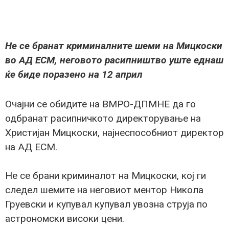
Не се бранат криминалните шеми на Мицкоски
во АД ЕСМ, неговото расипништво уште еднаш
ќе биде поразено на 12 април
Очајни се обидите на ВМРО-ДПМНЕ да го
одбранат расипничкото директорување на
Христијан Мицкоски, најнеспособниот директор
на АД ЕСМ.
Не се брани криминалот на Мицкоски, кој ги
следел шемите на неговиот ментор Никола
Груевски и купувал купувал увозна струја по
астрономски високи цени.