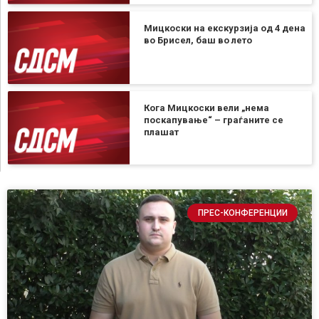
Мицкоски на екскурзија од 4 дена
во Брисел, баш во лето
Кога Мицкоски вели „нема
поскапување“ – граѓаните се
плашат
ПРЕС-КОНФЕРЕНЦИИ