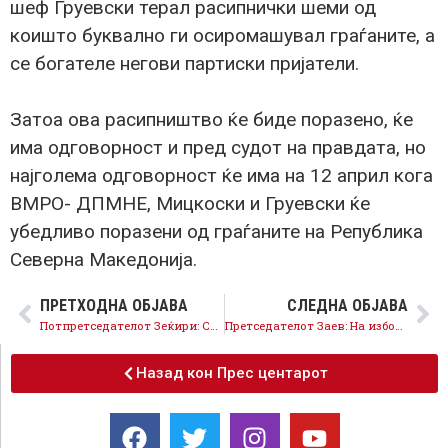
шеф Груевски терал расипнички шеми од
коишто буквално ги осиромашувал граѓаните, а
се богателе негови партиски пријатели.
Затоа ова расипништво ќе биде поразено, ќе
има одговорност и пред судот на правдата, но
најголема одговорност ќе има на 12 април кога
ВМРО- ДПМНЕ, Мицкоски и Груевски ќе
убедливо поразени од граѓаните на Република
Северна Македонија.
ПРЕТХОДНА ОБЈАВА
СЛЕДНА ОБЈАВА
Потпретседателот Зеќири: СДСМ за 2,5 години направи многу и има признание од целиот свет, на 12 април одиме на нова победа
Претседателот Заев: На изборите настапуваме со еден носител и една носителка во сите изборни единици
Назад кон Прес центарот