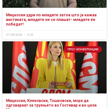
Мицкоски удри по младите затоа што ја кажаа
вистината, младите не се плашат- младите ќе
победат!
07/08/2026
11:35
ПРЕС-КОНФЕРЕНЦИИ
Мицкоски, Клековски, Тошковски, мора да
одговараат за труењето во Гостивар и во цела