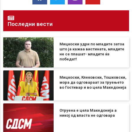
Последни вести
Мицкоски удри по младите затоа
што ја кажаа вистината, младите
не се плашат- младите ќе
победат!
Мицкоски, Клековски, Тошковски,
мора да одговараат за труењето
во Гостивар и во цела Македонија
Отруена е цела Македонија а
никој од власта не одговара