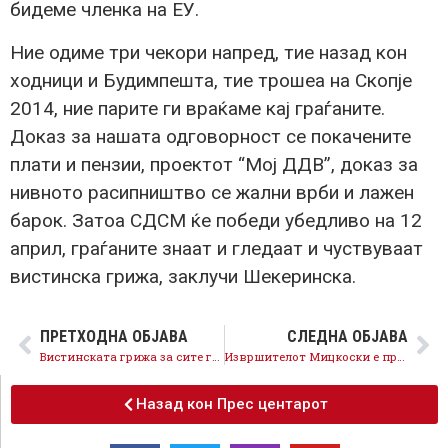
бидеме членка на ЕУ.
Ние одиме три чекори напред, тие назад кон
ходници и Будимпешта, тие трошеа на Скопје
2014, ние парите ги враќаме кај граѓаните.
Доказ за нашата одговорност се покачените
плати и пензии, проектот “Мој ДДВ”, доказ за
нивното расипништво се жални врби и лажен
барок. Затоа СДСМ ќе победи убедливо на 12
април, граѓаните знаат и гледаат и чуствуваат
вистинска грижа, заклучи Шекеринска.
ПРЕТХОДНА ОБЈАВА
СЛЕДНА ОБЈАВА
Вистинската грижа за сите граѓани продолжува, минималната плата ќе ја зголемиме на 18.000 денари
Извршителот Мицкоски е против ЕУ и против напредокот, ВМРО-ДПМНЕ е за изолација, СДСМ е за интеграција
Назад кон Прес центарот