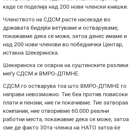
каде се поделија над 200 нови членски книшки.
Членството на СДСМ расте насекаде во
државата бидејќи ветуваме и остваруваме,
покажавме дека се може, затоа денес имаме и
над 200 нови членови во победнички Центар,
истакна Шекеринска.
Шекеринска се осврна на суштинските разлики
меѓу СДСМ и ВМРО-ДПМНЕ.
СДСМ го остварува тоа што ВМРО-ДПМНЕ го
направи невозможно. Тие беа против повисоки
плати и пензии, ние ги покачивме. Тие затвораа
компании, ние отворивме 60.000 реални
работни места, покажавме дека се може, затоа
сме де факто 30та членка на НАТО затоа ќе