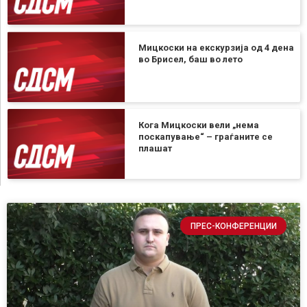
Мицкоски на екскурзија од 4 дена
во Брисел, баш во лето
Кога Мицкоски вели „нема
поскапување“ – граѓаните се
плашат
ПРЕС-КОНФЕРЕНЦИИ