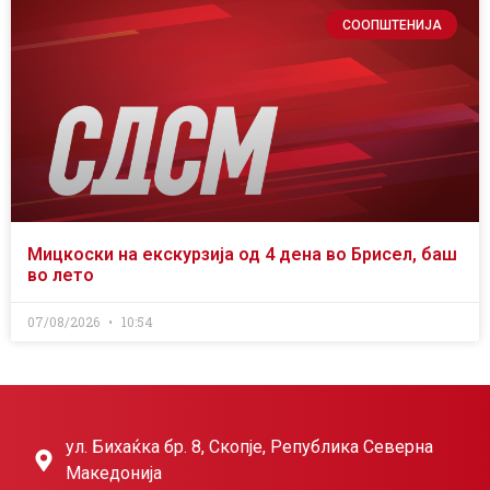
СООПШТЕНИЈА
Мицкоски на екскурзија од 4 дена во Брисел, баш
во лето
07/08/2026
10:54
ул. Бихаќка бр. 8, Скопје, Република Северна
Македонија