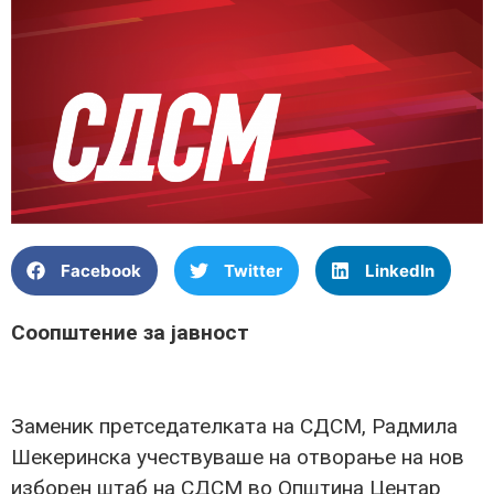
Facebook
Twitter
LinkedIn
Соопштение за јавност
Заменик претседателката на СДСМ, Радмила
Шекеринска учествуваше на отворање на нов
изборен штаб на СДСМ во Општина Центар