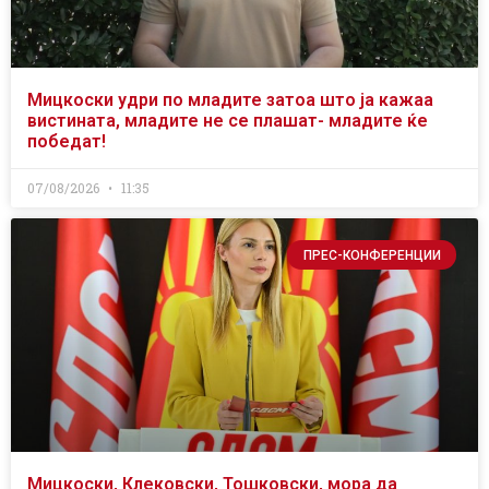
Мицкоски удри по младите затоа што ја кажаа
вистината, младите не се плашат- младите ќе
победат!
07/08/2026
11:35
ПРЕС-КОНФЕРЕНЦИИ
Мицкоски, Клековски, Тошковски, мора да