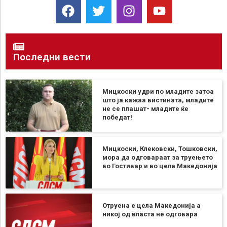
Последни вести
Мицкоски удри по младите затоа
што ја кажаа вистината, младите
не се плашат- младите ќе
победат!
Мицкоски, Клековски, Тошковски,
мора да одговараат за труењето
во Гостивар и во цела Македонија
Отруена е цела Македонија а
никој од власта не одговара