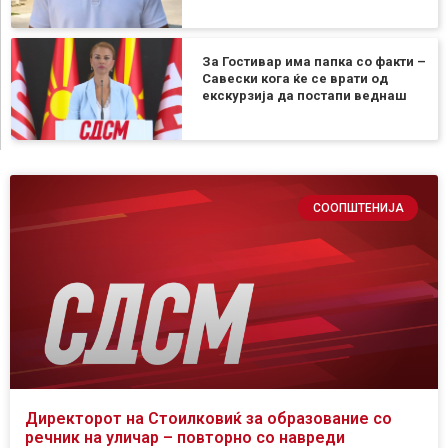
За Гостивар има папка со факти –
Савески кога ќе се врати од
екскурзија да постапи веднаш
СООПШТЕНИЈА
Директорот на Стоилковиќ за образование со
речник на уличар – повторно со навреди