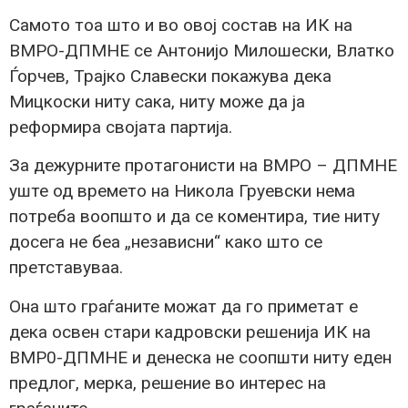
Самото тоа што и во овој состав на ИК на
ВМРО-ДПМНЕ се Антонијо Милошески, Влатко
Ѓорчев, Трајко Славески покажува дека
Мицкоски ниту сака, ниту може да ја
реформира својата партија.
За дежурните протагонисти на ВМРО – ДПМНЕ
уште од времето на Никола Груевски нема
потреба воопшто и да се коментира, тие ниту
досега не беа „независни“ како што се
претставуваа.
Она што граѓаните можат да го приметат е
дека освен стари кадровски решенија ИК на
ВМР0-ДПМНЕ и денеска не соопшти ниту еден
предлог, мерка, решение во интерес на