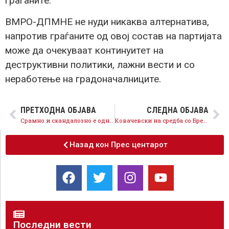
граѓаните.
ВМРО-ДПМНЕ не нуди никаква алтернатива,
напротив граѓаните од овој состав на партијата
може да очекуваат континуитет на
деструктивни политики, лажни вести и со
неработење на градоначалниците.
ПРЕТХОДНА ОБЈАВА
СЛЕДНА ОБЈАВА
Срамно и скандалозно е однесувањето на градоначалникот на Прилеп и ВМРО-ДПМНЕ
Ковачевски на средба со Бренан: Капацитетите и поддршката на ИРИ во процесот на реформи важни за развојот на нашето општество
Назад кон Прес центарот
Последни вести