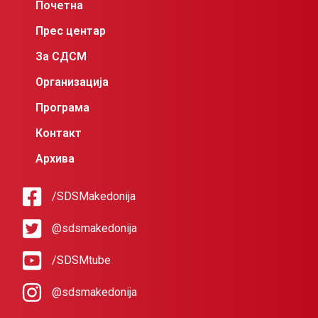
Почетна
Прес центар
За СДСМ
Организација
Програма
Контакт
Архива
/SDSMakedonija
@sdsmakedonija
/SDSMtube
@sdsmakedonija