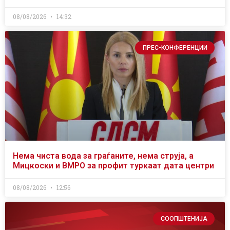
08/08/2026
14:32
ПРЕС-КОНФЕРЕНЦИИ
Нема чиста вода за граѓаните, нема струја, а
Мицкоски и ВМРО за профит туркаат дата центри
08/08/2026
12:56
СООПШТЕНИЈА