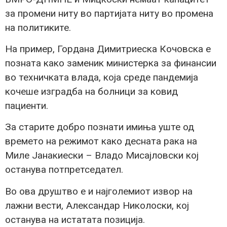
за промени ниту во партијата ниту во промена
на политиките.
На пример, Гордана Димитриеска Кочовска е
позната како заменик министерка за финансии
во техничката влада, која среде пандемија
кочеше изградба на болници за ковид
пациенти.
За старите добро познати имиња уште од
времето на режимот како десната рака на
Миле Јанакиески – Владо Мисајловски кој
останува потпретседател.
Во ова друштво е и најголемиот извор на
лажни вести, Александар Николоски, кој
останува на истатата позиција.