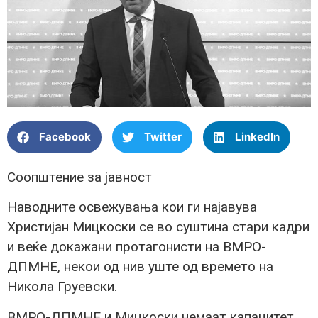
Facebook
Twitter
LinkedIn
Соопштение за јавност
Наводните освежувања кои ги најавува
Христијан Мицкоски се во суштина стари кадри
и веќе докажани протагонисти на ВМРО-
ДПМНЕ, некои од нив уште од времето на
Никола Груевски.
ВМРО-ДПМНЕ и Мицкоски немаат капацитет