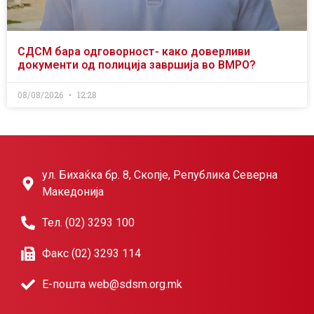
СДСМ бара одговорност- како доверливи
документи од полиција завршија во ВМРО?
08/08/2026
12:28
ул. Бихаќка бр. 8, Скопје, Република Северна
Македонија
Тел. (02) 3293 100
Факс (02) 3293 114
Е-пошта web@sdsm.org.mk