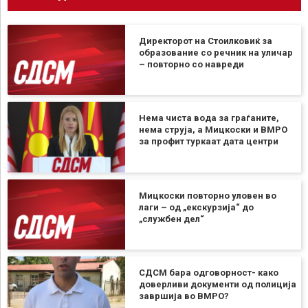
Директорот на Стоилковиќ за
образование со речник на уличар
– повторно со навреди
Нема чиста вода за граѓаните,
нема струја, а Мицкоски и ВМРО
за профит туркаат дата центри
Мицкоски повторно уловен во
лаги – од „екскурзија“ до
„службен дел“
СДСМ бара одговорност- како
доверливи документи од полиција
завршија во ВМРО?