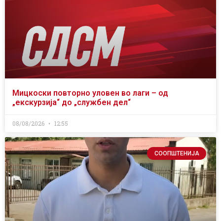
Мицкоски повторно уловен во лаги – од
„екскурзија“ до „службен дел“
08/08/2026
12:55
СООПШТЕНИЈА