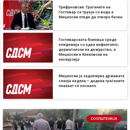
Трифуновски: Граѓаните на
Гостивар се труеја со вода а
Мицкоски отиде да отвора базен
Гостиварската болница среде
епидемија со еден инфектолог,
дерматолози на дежурство, а
Мицкоски и Клековски на
екскурзија
Мицкоски ја задолжува државата
секоја недела – додека граѓаните
плаќаат сѐ поскапо
СООПШТЕНИЈА