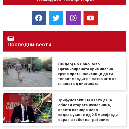
Последни вести
(Видео) Во Ново Село
Организираната криминална
група прати насилници да ги
тепаат младите – затоа што се
плашат од вистината!
Трифуновски: Наместо да ја
обнови старата железница,
власта планира ново
задолжување од 2,5 милијарди
евра на грбот на граѓаните