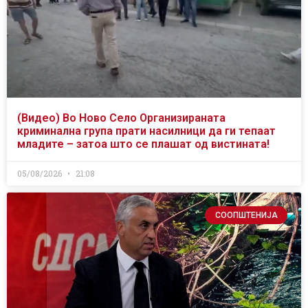
(Видео) Во Ново Село Организираната
криминална група прати насилници да ги тепаат
младите – затоа што се плашат од вистината!
05/08/2026
21:08
СООПШТЕНИЈА