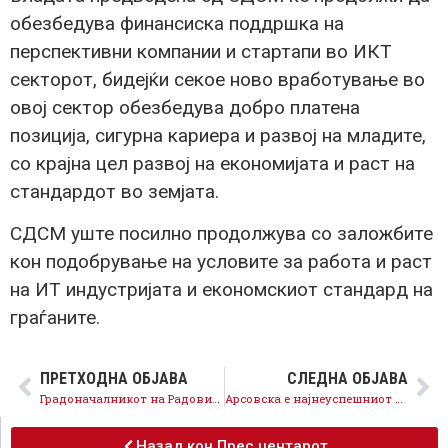
обезбедува финансиска поддршка на
перспективни компании и стартапи во ИКТ
секторот, бидејќи секое ново вработување во
овој сектор обезбедува добро платена
позиција, сигурна кариера и развој на младите,
со крајна цел развој на економијата и раст на
стандардот во земјата.
СДСМ уште посилно продолжува со заложбите
кон подобрување на условите за работа и раст
на ИТ индустријата и економскиот стандард на
граѓаните.
ПРЕТХОДНА ОБЈАВА
СЛЕДНА ОБЈАВА
Градоначалникот на Радовиш ги остави децата во градинките без негувателска грижа и врши притисоци врз вработените
Арсовска е најнеуспешниот градоначалник на Град Скопје, се фали со мобилни тоалети и една нивелирана шахта
Назад кон Прес центарот