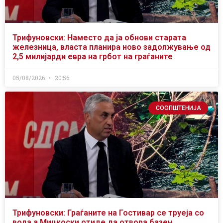
Трифуновски: Наместо да ја обнови старата
железница, власта планира ново задолжување од
2,5 милијарди евра на грбот на граѓаните
05/08/2026
20:56
СООПШТЕНИЈА
Трифуновски: Граѓаните на Гостивар се труеја со
вода а Мицкоски отиде да отвора базен