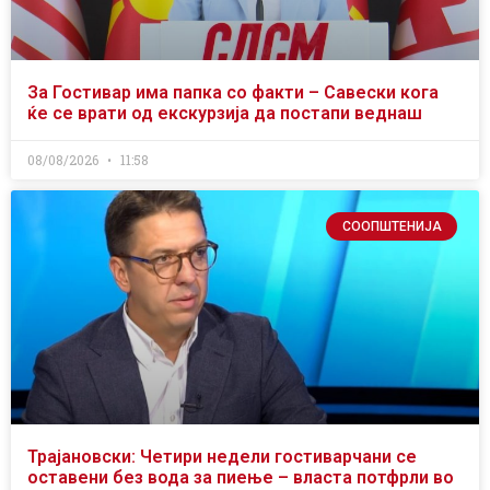
За Гостивар има папка со факти – Савески кога
ќе се врати од екскурзија да постапи веднаш
08/08/2026
11:58
СООПШТЕНИЈА
Трајановски: Четири недели гостиварчани се
оставени без вода за пиење – власта потфрли во