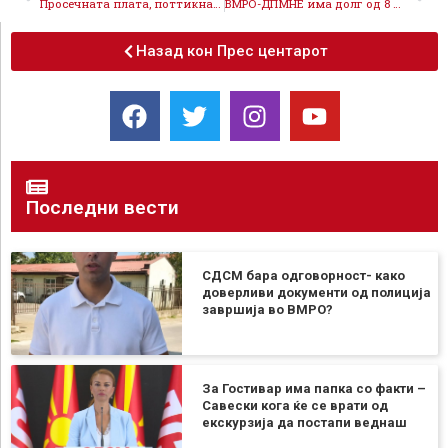
Просечната плата, поттикната од економските политики на СДСМ во изминатите 2,5 години се зголеми за над 4.000 денари
ВМРО-ДПМНЕ има долг од 8 милиони евра, граѓаните нема да им дозволат пак да ја крадат државата
Назад кон Прес центарот
Последни вести
СДСМ бара одговорност- како
доверливи документи од полиција
завршија во ВМРО?
За Гостивар има папка со факти –
Савески кога ќе се врати од
екскурзија да постапи веднаш