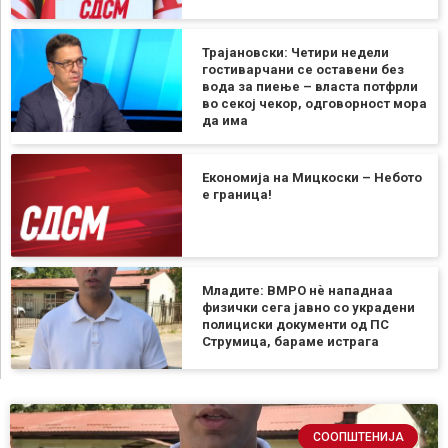
Трајановски: Четири недели
гостиварчани се оставени без
вода за пиење – власта потфрли
во секој чекор, одговорност мора
да има
Економија на Мицкоски – Небото
е граница!
Младите: ВМРО нè нападнаа
физички сега јавно со украдени
полициски документи од ПС
Струмица, бараме истрага
СООПШТЕНИЈА