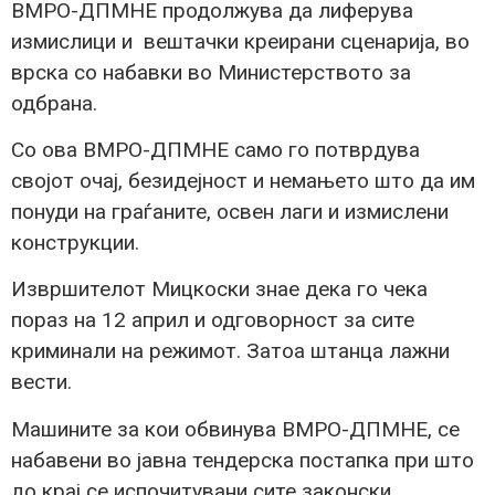
ВМРО-ДПМНЕ продолжува да лиферува
измислици и вештачки креирани сценарија, во
врска со набавки во Министерството за
одбрана.
Со ова ВМРО-ДПМНЕ само го потврдува
својот очај, безидејност и немањето што да им
понуди на граѓаните, освен лаги и измислени
конструкции.
Извршителот Мицкоски знае дека го чека
пораз на 12 април и одговорност за сите
криминали на режимот. Затоа штанца лажни
вести.
Машините за кои обвинува ВМРО-ДПМНЕ, се
набавени во јавна тендерска постапка при што
до крај се испочитувани сите законски