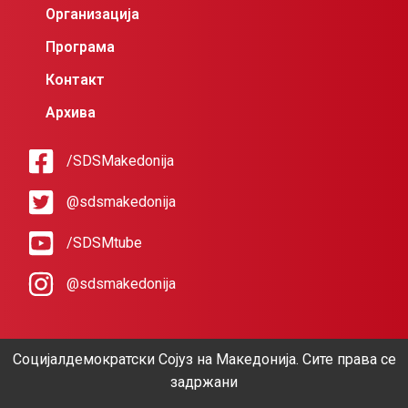
Организација
Програма
Контакт
Архива
/SDSMakedonija
@sdsmakedonija
/SDSMtube
@sdsmakedonija
Социјалдемократски Сојуз на Македонија. Сите права се
задржани