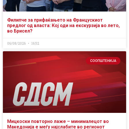
Филипче за прифаќањето на Францускиот
предлог од власта: Кој оди на екскурзија во лето,
во Брисел?
06/08/2026
16:52
СООПШТЕНИЈА
Мицкоски повторно лаже – минималецот во
Македонија е меѓу најслабите во регионот