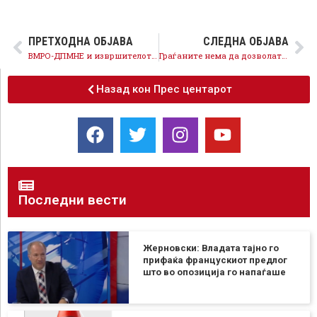
ПРЕТХОДНА ОБЈАВА
СЛЕДНА ОБЈАВА
ВМРО-ДПМНЕ и извршителот Мицкоски се поразени, по носењето на Законот за ЈО, на ред е правосудството да воспостави правда
Граѓаните нема да дозволат стечајниот управник Мицкоски и Груевски повторно да ја задолжуваат државата
Назад кон Прес центарот
Последни вести
Жерновски: Владата тајно го
прифаќа францускиот предлог
што во опозиција го напаѓаше