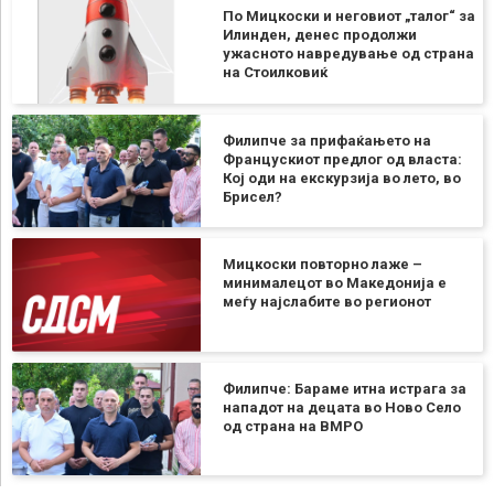
По Мицкоски и неговиот „талог“ за
Илинден, денес продолжи
ужасното навредување од страна
на Стоилковиќ
Филипче за прифаќањето на
Францускиот предлог од власта:
Кој оди на екскурзија во лето, во
Брисел?
Мицкоски повторно лаже –
минималецот во Македонија е
меѓу најслабите во регионот
Филипче: Бараме итна истрага за
нападот на децата во Ново Село
од страна на ВМРО