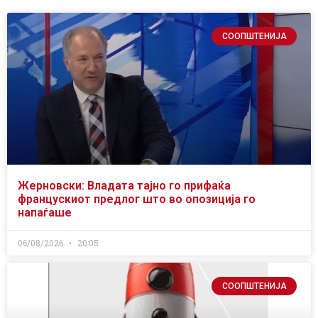
СООПШТЕНИЈА
Жерновски: Владата тајно го прифаќа
францускиот предлог што во опозиција го
напаѓаше
06/08/2026
20:05
СООПШТЕНИЈА