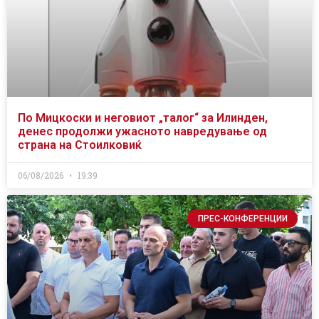
По Мицкоски и неговиот „талог“ за Илинден,
денес продолжи ужасното навредување од
страна на Стоилковиќ
06/08/2026
19:39
ПРЕС-КОНФЕРЕНЦИИ