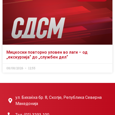
Мицкоски повторно уловен во лаги – од
„екскурзија“ до „службен дел“
08/08/2026
12:55
ул. Бихаќка бр. 8, Скопје, Република Северна
Македонија
Тел. (02) 3293 100