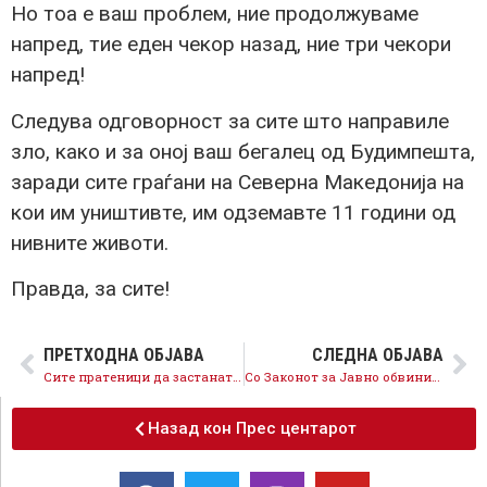
Но тоа е ваш проблем, ние продолжуваме
напред, тие еден чекор назад, ние три чекори
напред!
Следува одговорност за сите што направиле
зло, како и за оној ваш бегалец од Будимпешта,
заради сите граѓани на Северна Македонија на
кои им уништивте, им одземавте 11 години од
нивните животи.
Правда, за сите!
ПРЕТХОДНА ОБЈАВА
СЛЕДНА ОБЈАВА
Сите пратеници да застанат на страната на правдата, Законот за ЈО е темел за силно, независно судство
Со Законот за Јавно обвинителство му помагаме на судството да постапи по предметите на СЈО
Назад кон Прес центарот