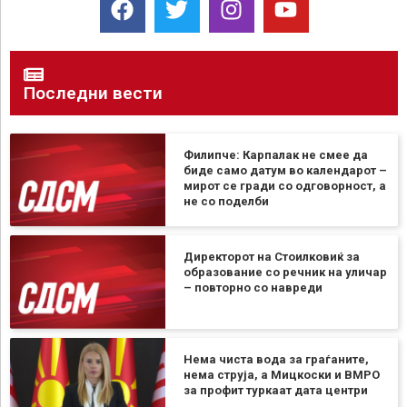
Последни вести
Филипче: Карпалак не смее да
биде само датум во календарот –
мирот се гради со одговорност, а
не со поделби
Директорот на Стоилковиќ за
образование со речник на уличар
– повторно со навреди
Нема чиста вода за граѓаните,
нема струја, а Мицкоски и ВМРО
за профит туркаат дата центри