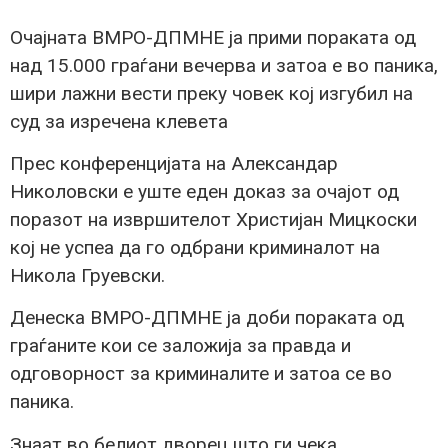
Очајната ВМРО-ДПМНЕ ја прими пораката од
над 15.000 граѓани вечерва и затоа е во паника,
шири лажни вести преку човек кој изгубил на
суд за изречена клевета
Прес конференцијата на Александар
Николовски е уште еден доказ за очајот од
поразот на извршителот Христијан Мицкоски
кој не успеа да го одбрани криминалот на
Никола Груевски.
Денеска ВМРО-ДПМНЕ ја доби пораката од
граѓаните кои се заложија за правда и
одговорност за криминалите и затоа се во
паника.
Знаат во белиот дворец што ги чека,