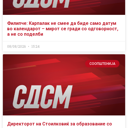
Филипче: Карпалак не смее да биде само датум
во календарот – мирот се гради со одговорност,
а не со поделби
08/08/2026
15:24
СООПШТЕНИЈА
Директорот на Стоилковиќ за образование со