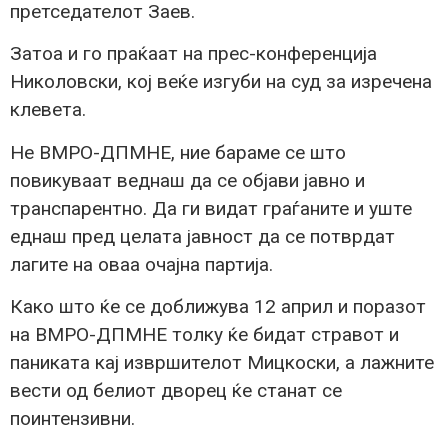
претседателот Заев.
Затоа и го праќаат на прес-конференција
Николовски, кој веќе изгуби на суд за изречена
клевета.
Не ВМРО-ДПМНЕ, ние бараме се што
повикуваат веднаш да се објави јавно и
транспарентно. Да ги видат граѓаните и уште
еднаш пред целата јавност да се потврдат
лагите на оваа очајна партија.
Како што ќе се доближува 12 април и поразот
на ВМРО-ДПМНЕ толку ќе бидат стравот и
паниката кај извршителот Мицкоски, а лажните
вести од белиот дворец ќе станат се
поинтензивни.