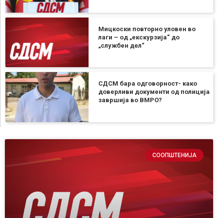
Мицкоски повторно уловен во
лаги – од „екскурзија“ до
„службен дел“
СДСМ бара одговорност- како
доверливи документи од полиција
завршија во ВМРО?
СООПШТЕНИЈА