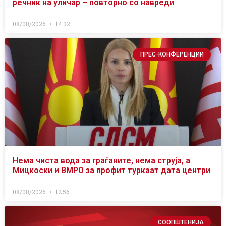
речник на уличар – повторно со навреди
08/08/2026
14:32
ПРЕС-КОНФЕРЕНЦИИ
Нема чиста вода за граѓаните, нема струја, а
Мицкоски и ВМРО за профит туркаат дата центри
08/08/2026
12:56
СООПШТЕНИЈА