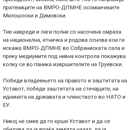
пратениците на ВМРО-ДПМНЕ осомничените
Милошоски и Димовски.
Тие навреди и лаги полни со насочена омраза
на национална, етничка и родова основа кои ги
искажа ВМРО-ДПМНЕ во Собраниската сала и
преку медиумите под нивна контрола покажува
колку се во паника извршителите на Груевски.
Победи владеењето на правото и заштитата на
Уставот, победи заштитата на стечајците, на
иднината на државата и членството во НАТО и
ЕУ.
Никој не смее да го крши Уставот и да се
обидува да ја враќа земјата назад, да ја