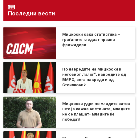
Последни вести
Мицкоски сака статистика –
граѓаните гледаат празни
фрижидери
По навредите на Мицкоски и
неговиот „талог“, навредите од
ВМРО, сега навреди и од
Стоилковиќ
Мицкоски удри по младите затоа
што ја кажаа вистината, младите
не се плашат- младите ќе
победат!