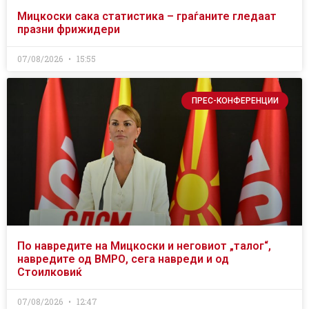
Мицкоски сака статистика – граѓаните гледаат
празни фрижидери
07/08/2026
15:55
ПРЕС-КОНФЕРЕНЦИИ
По навредите на Мицкоски и неговиот „талог“,
навредите од ВМРО, сега навреди и од
Стоилковиќ
07/08/2026
12:47