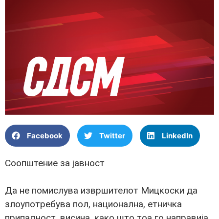
Facebook
Twitter
LinkedIn
Соопштение за јавност
Да не помислува извршителот Мицкоски да
злоупотребува пол, национална, етничка
припадност, висина, како што тоа го направија