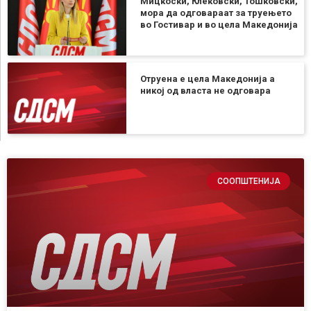
Мицкоски, Клековски, Тошковски,
мора да одговараат за труењето
во Гостивар и во цела Македонија
Отруена е цела Македонија а
никој од власта не одговара
СООПШТЕНИЈА