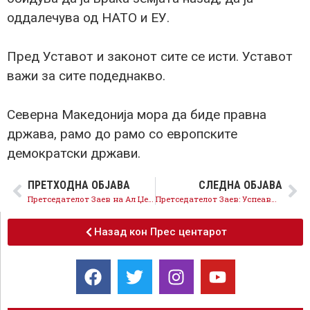
оддалечува од НАТО и ЕУ.
Пред Уставот и законот сите се исти. Уставот
важи за сите подеднакво.
Северна Македонија мора да биде правна
држава, рамо до рамо со европските
демократски држави.
ПРЕТХОДНА ОБЈАВА
СЛЕДНА ОБЈАВА
Претседателот Заев на Ал Џезеира: Кога опозицијата зема право тогаш презема и одговорност, а тоа е обезбедување на фер, демократски избори
Претседателот Заев: Успеавме, доаѓа правда и силна правна држава, ја обезбедивме европската иднина на земјата!
Назад кон Прес центарот