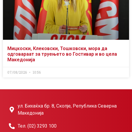
Мицкоски, Клековски, Тошковски, мора да
одговараат за труењето во Гостивар и во цела
Македонија
07/08/2026
10:56
ул. Бихаќка бр. 8, Скопје, Република Северна
Македонија
Тел. (02) 3293 100