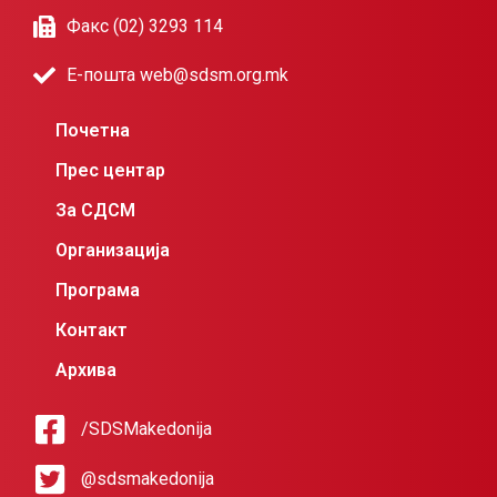
Факс (02) 3293 114
Е-пошта web@sdsm.org.mk
Почетна
Прес центар
За СДСМ
Организација
Програма
Контакт
Архива
/SDSMakedonija
@sdsmakedonija