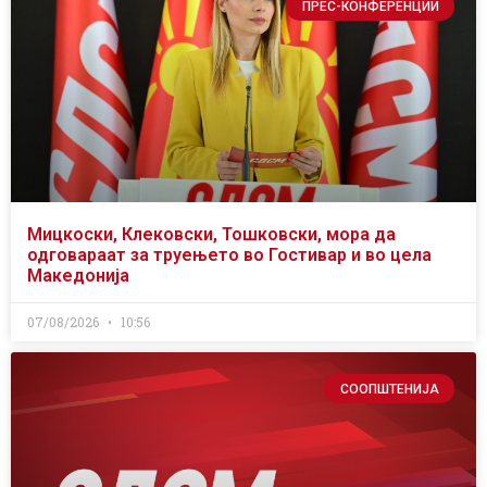
ПРЕС-КОНФЕРЕНЦИИ
Мицкоски, Клековски, Тошковски, мора да
одговараат за труењето во Гостивар и во цела
Македонија
07/08/2026
10:56
СООПШТЕНИЈА