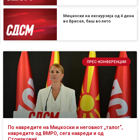
Мицкоски на екскурзија од 4 дена
во Брисел, баш во лето
ПРЕС-КОНФЕРЕНЦИИ
По навредите на Мицкоски и неговиот „талог“,
навредите од ВМРО, сега навреди и од
Стоилковиќ