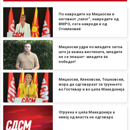
По навредите на Мицкоски и
неговиот „талог“, навредите од
ВМРО, сега навреди и од
Стоилковиќ
Мицкоски удри по младите затоа
што ја кажаа вистината, младите
не се плашат- младите ќе
победат!
Мицкоски, Клековски, Тошковски,
мора да одговараат за труењето
во Гостивар и во цела Македонија
Отруена е цела Македонија а
никој од власта не одговара