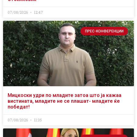
07/08/2026
12:47
ПРЕС-КОНФЕРЕНЦИИ
Мицкоски удри по младите затоа што ја кажаа
вистината, младите не се плашат- младите ќе
победат!
07/08/2026
11:35