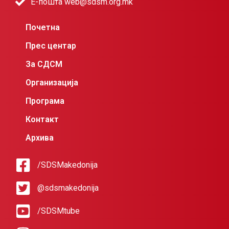
Е-пошта web@sdsm.org.mk
Почетна
Прес центар
За СДСМ
Организација
Програма
Контакт
Архива
/SDSMakedonija
@sdsmakedonija
/SDSMtube