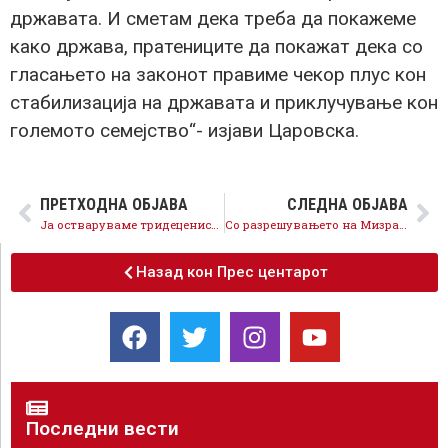
државата. И сметам дека треба да покажеме
како држава, пратениците да покажат дека со
гласањето на законот правиме чекор плус кон
стабилизација на државата и приклучување кон
големото семејство“- изјави Царовска.
ПРЕТХОДНА ОБЈАВА
СЛЕДНА ОБЈАВА
Ја остваруваме тридецениската стратешка цел – Република Северна Македонија 30 земја членка на НАТО
Со разрешувањето на Мизрахи, Собранието го одбрани Уставот и интересите на граѓаните
Назад кон Прес центарот
Последни вести