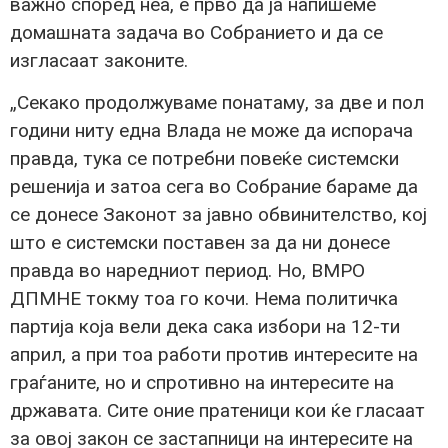
важно според неа, е прво да ја напишеме
домашната задача во Собранието и да се
изгласаат законите.
„Секако продолжуваме понатаму, за две и пол
години ниту една Влада не може да испорача
правда, тука се потребни повеќе системски
решенија и затоа сега во Собрание бараме да
се донесе Законот за јавно обвинителство, кој
што е системски поставен за да ни донесе
правда во наредниот период. Но, ВМРО
ДПМНЕ токму тоа го кочи. Нема политичка
партија која вели дека сака избори на 12-ти
април, а при тоа работи против интересите на
граѓаните, но и спротивно на интересите на
државата. Сите оние пратеници кои ќе гласаат
за овој закон се застапници на интересите на