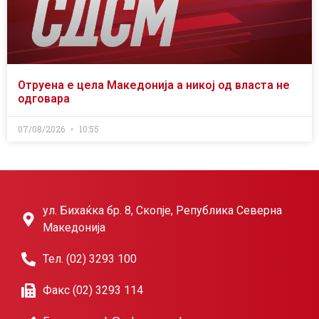
Отруена е цела Македонија а никој од власта не
одговара
07/08/2026
10:55
ул. Бихаќка бр. 8, Скопје, Република Северна
Македонија
Тел. (02) 3293 100
Факс (02) 3293 114