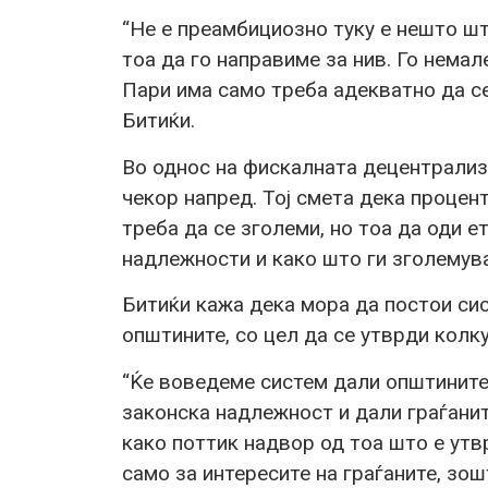
“Не е преамбициозно туку е нешто шт
тоа да го направиме за нив. Го немал
Пари има само треба адекватно да се
Битиќи.
Во однос на фискалната децентрализа
чекор напред. Тој смета дека проце
треба да се зголеми, но тоа да оди 
надлежности и како што ги зголемува
Битиќи кажа дека мора да постои сис
општините, со цел да се утврди колк
“Ќе воведеме систем дали општините
законска надлежност и дали граѓанит
како поттик надвор од тоа што е ут
само за интересите на граѓаните, зош