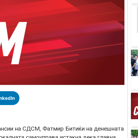
inkedIn
ансии на СДСМ, Фатмир Битиќи на денешната
локалната самоуправа истакна дека главна