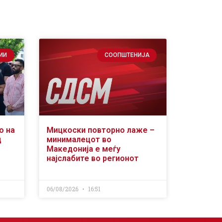
ИИ
СООПШТЕНИЈА
о на
Мицкоски повторно лаже –
д
минималецот во
Македонија е меѓу
најслабите во регионот
06/08/2026
16:51