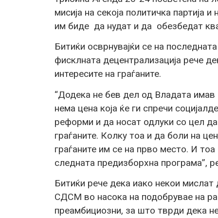
мисија на секоја политичка партија и 
им биде да нудат и да обезбедат ква
Битиќи осврнувајќи се на последната
фисклната децентрализација рече де
интересите на граѓаните.
“Додека не бев дел од Владата имав 
нема цена која ќе ги спречи социјал
реформи и да носат одлуки со цел да
граѓаните. Колку тоа и да боли на це
граѓаните им се на прво место. И тоа
следната предизборхна програма”, ре
Битиќи рече дека иако некои мислат 
СДСМ во насока на подобрувае на ра
преамбициозни, за што тврди дека не 