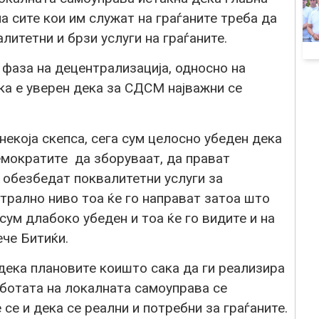
на сите кои им служат на граѓаните треба да
литетни и брзи услуги на граѓаните.
 фаза на децентрализација, односно на
ка е уверен дека за СДСМ најважни се
некоја скепса, сега сум целосно убеден дека
демократите да зборуваат, да прават
 обезбедат поквалитетни услуги за
нтрално ниво тоа ќе го направат затоа што
 сум длабоко убеден и тоа ќе го видите и на
че Битиќи.
дека плановите коишто сака да ги реализира
ботата на локалната самоуправа се
се и дека се реални и потребни за граѓаните.