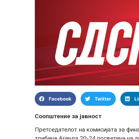
Facebook
Twitter
L
Соопштение за јавност
Претседателот на комисијата за фин
трибина Агенда 20-24 посветена на 