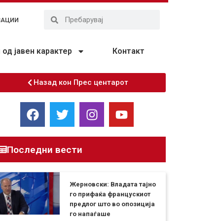
ЗАЦИИ
од јавен карактер
Контакт
Назад кон Прес центарот
Последни вести
Жерновски: Владата тајно
го прифаќа францускиот
предлог што во опозиција
го напаѓаше