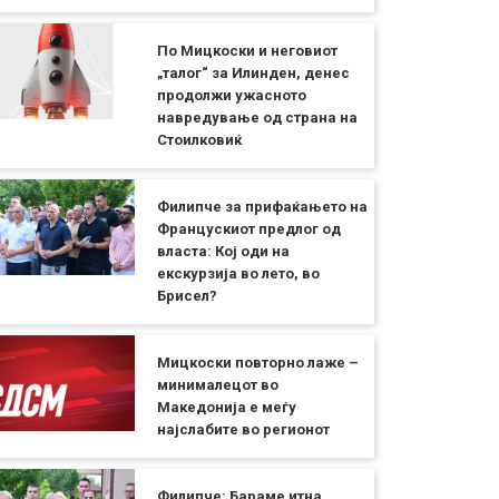
По Мицкоски и неговиот
„талог“ за Илинден, денес
продолжи ужасното
навредување од страна на
Стоилковиќ
Филипче за прифаќањето на
Францускиот предлог од
власта: Кој оди на
екскурзија во лето, во
Брисел?
Мицкоски повторно лаже –
минималецот во
Македонија е меѓу
најслабите во регионот
Филипче: Бараме итна