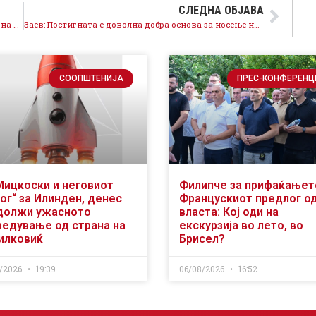
СЛЕДНА ОБЈАВА
СДСМ за граѓаните: Над 10 милиони евра долгови на илјадници семејства ќе бидат отпишани со новиот Закон за отпис на долгови!
Заев: Постигната е доволна добра основа за носење на Законот за ЈО, овозможуваме правда без скриени амнестии
СООПШТЕНИЈА
ПРЕС-КОНФЕРЕНЦ
Мицкоски и неговиот
Филипче за прифаќањет
ог“ за Илинден, денес
Францускиот предлог о
должи ужасното
власта: Кој оди на
редување од страна на
екскурзија во лето, во
илковиќ
Брисел?
/2026
19:39
06/08/2026
16:52