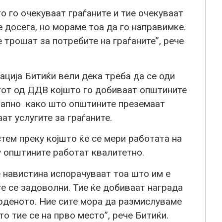
о го очекуваат граѓаните и тие очекуваат
е досега, но мораме тоа да го направимке.
 трошат за потребите на граѓаните”, рече
ција Битиќи вели дека треба да се оди
нтот од ДДВ којшто го добиваат општините
етапно како што општините преземаат
ат услугите за граѓаните.
тем преку којшто ќе се мери работата на
у општините работат квалитетно.
 навистина испорачуваат тоа што им е
е се задоволни. Тие ќе добиваат награда
врденото. Ние сите мора да размислуваме
то тие се на прво место”, рече Битиќи.