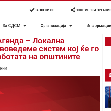
ЗАЧЛЕНИ СЕ
ОПШТИНСКИ ОРГАНИ
За СДСМ
Организација
Информации 
Агенда – Локална
воведеме систем кој ќе го
аботата на општините
нија