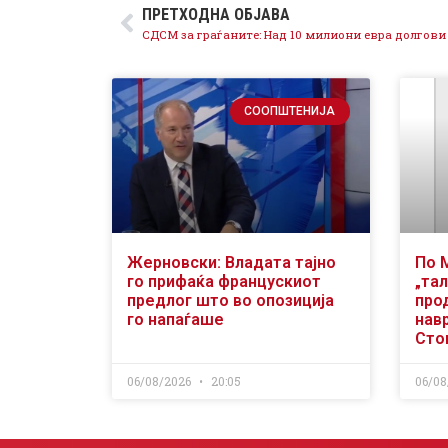
ПРЕТХОДНА ОБЈАВА
СООПШТЕНИЈА
Жерновски: Владата тајно
По 
го прифаќа францускиот
„тал
предлог што во опозиција
про
го напаѓаше
нав
Сто
06/08/2026
20:05
06/08