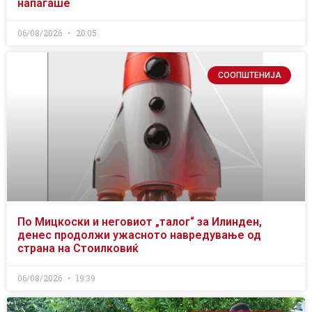
напаѓаше
06/08/2026
20:05
СООПШТЕНИЈА
По Мицкоски и неговиот „талог“ за Илинден,
денес продолжи ужасното навредување од
страна на Стоилковиќ
06/08/2026
19:39