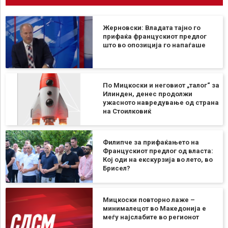
Жерновски: Владата тајно го
прифаќа францускиот предлог
што во опозиција го напаѓаше
По Мицкоски и неговиот „талог“ за
Илинден, денес продолжи
ужасното навредување од страна
на Стоилковиќ
Филипче за прифаќањето на
Францускиот предлог од власта:
Кој оди на екскурзија во лето, во
Брисел?
Мицкоски повторно лаже –
минималецот во Македонија е
меѓу најслабите во регионот