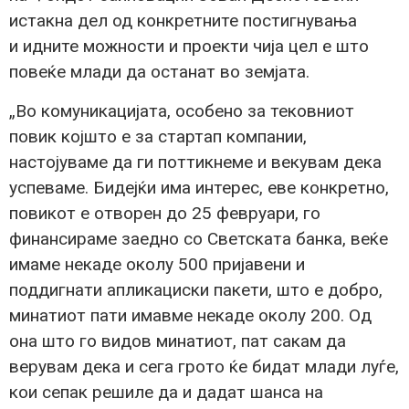
истакна дел од конкретните постигнувања
и идните можности и проекти чија цел е што
повеќе млади да останат во земјата.
„Во комуникацијата, особено за тековниот
повик којшто е за стартап компании,
настојуваме да ги поттикнеме и векувам дека
успеваме. Бидејќи има интерес, еве конкретно,
повикот е отворен до 25 февруари, го
финансираме заедно со Светската банка, веќе
имаме некаде околу 500 пријавени и
поддигнати апликациски пакети, што е добро,
минатиот пати имавме некаде околу 200. Од
она што го видов минатиот, пат сакам да
верувам дека и сега грото ќе бидат млади луѓе,
кои сепак решиле да и дадат шанса на