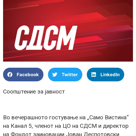
Facebook
Twitter
LinkedIn
Соопштение за јавност
Во вечерашното гостување на „Само Вистина“
на Канал 5, членот на ЦО на СДСМ и директор
на Фондот заиновации Јован Деспотовски