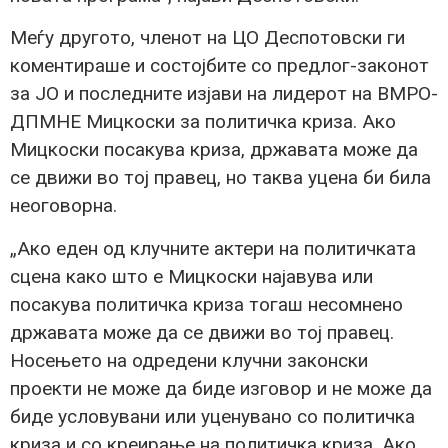
Меѓу другото, членот на ЦО Деспотовски ги
коментираше и состојбите со предлог-законот
за ЈО и последните изјави на лидерот на ВМРО-
ДПМНЕ Мицкоски за политичка криза. Ако
Мицкоски посакува криза, државата може да
се движи во тој правец, но таква уцена би била
неоговорна.
„Ако еден од клучните актери на политичката
сцена како што е Мицкоски најавува или
посакува политичка криза тогаш несомнено
државата може да се движи во тој правец.
Носењето на одредени клучни законски
проекти не може да биде изговор и не може да
биде условувани или уценувано со политичка
криза и со креирање на политичка криза. Ако