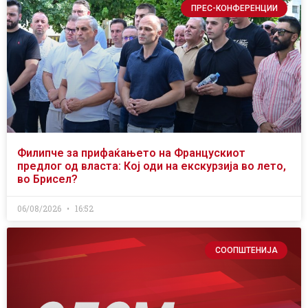
ПРЕС-КОНФЕРЕНЦИИ
Филипче за прифаќањето на Францускиот
предлог од власта: Кој оди на екскурзија во лето,
во Брисел?
06/08/2026
16:52
СООПШТЕНИЈА