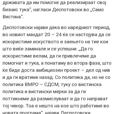
државата да им помогне да реализираат свој
бизнис тука“, нагласи Деспотовски во „Само
Вистина“.
Деспотовски најави дека во наредниот период,
во новиот мандат 20 – 24 ќе се настојува да се
искористиме искуството и заењето на тие кои
што веќе заминале и се успешни. „Да го
искористиме велам, да ги привлечеме да
помогнат и тука, а понатаму во втора фаза, што
ќе биде доста амбициозен проект – дел од нив
и да ги вратиме назад. Со политика да, но не со
политика ВМРО – СДСМ, туку со вистинска
политика и вистински мерки за да ги
поттикнеме да размислуваат и да го направат
тој чекор. Тоа е нешто на кое што работиме во
новата програма“, најави Деспотовски.