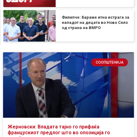
Филипче: Бараме итна истрага за
нападот на децата во Ново Село
од страна на ВМРО
СООПШТЕНИЈА
Жерновски: Владата тајно го прифаќа
францускиот предлог што во опозиција го