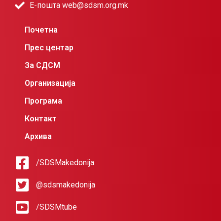
Е-пошта web@sdsm.org.mk
Почетна
Прес центар
За СДСМ
Организација
Програма
Контакт
Архива
/SDSMakedonija
@sdsmakedonija
/SDSMtube