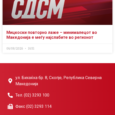
Мицкоски повторно лаже – минималецот во
Македонија е меѓу најслабите во регионот
06/08/2026
16:51
ул. Бихаќка бр. 8, Скопје, Република Северна
Македонија
Тел. (02) 3293 100
Факс (02) 3293 114