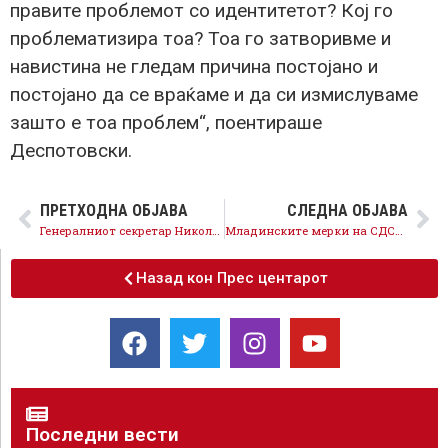
правите проблемот со идентитетот? Кој го
проблематизира тоа? Тоа го затворивме и
навистина не гледам причина постојано и
постојано да се враќаме и да си измислуваме
зашто е тоа проблем“, поентираше
Деспотовски.
ПРЕТХОДНА ОБЈАВА
СЛЕДНА ОБЈАВА
Генералниот секретар Николовски: Сите професионалци да ја искористат можноста за самокандидирање на пратеничките листи на СДСМ
Mладинските мерки на СДСМ поттикнуваат иновативност и обезбедуваат финансиска поддршка за успех на младите дома
Назад кон Прес центарот
Последни вести