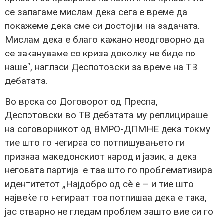
се залагаме мислам дека сега е време да
покажеме дека сме си достојни на задачата.
Мислам дека е благо кажано неодговорно да
се закануваме со криза доколку не биде по
наше“, нагласи Деспотовски за време на ТВ
дебатата.
Во врска со Договорот од Преспа,
Деспотовски во ТВ дебатата му реплицираше
на соговорникот од ВМРО-ДПМНЕ дека токму
тие што го негираа со потпишувањето ги
признаа македонскиот народ и јазик, а дека
неговата партија е таа што го проблематизира
идентитетот „Најдобро од сè е – и тие што
највеќе го негираат тоа потпишаа дека е така,
јас стварно не гледам проблем зашто вие си го