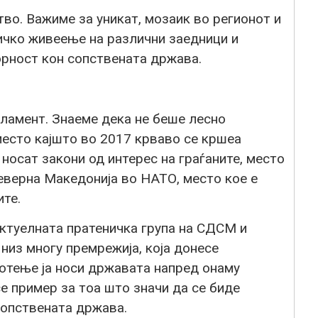
во. Важиме за уникат, мозаик во регионот и
ичко живеење на различни заедници и
орност кон сопствената држава.
ламент. Знаеме дека не беше лесно
есто кајшто во 2017 крваво се кршеа
 носат закони од интерес на граѓаните, место
еверна Македонија во НАТО, место кое е
ите.
ктуелната пратеничка група на СДСМ и
низ многу премрежија, која донесе
ботење ја носи државата напред онаму
се пример за тоа што значи да се биде
сопствената држава.