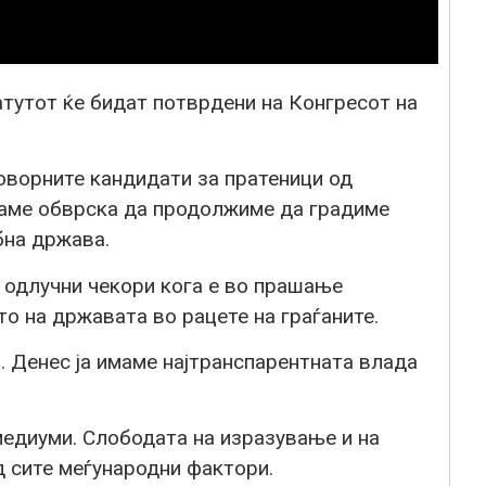
атутот ќе бидат потврдени на Конгресот на
оворните кандидати за пратеници од
маме обврска да продолжиме да градиме
бна држава.
одлучни чекори кога е во прашање
о на државата во рацете на граѓаните.
 Денес ја имаме најтранспарентната влада
едиуми. Слободата на изразување и на
д сите меѓународни фактори.