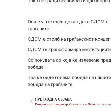
Така се гради независен и одговорен
Ова е уште еден доказ дека СДСМ е п
граѓаните.
СДСМ е столб на граѓанскиот концеп
СДСМ ги трансформира институциите
Со понудата со која ќе излеземе пре
победа.
Тоа ќе биде голема победа на нашите
победа на граѓаните.
ПРЕТХОДНА ОБЈАВА