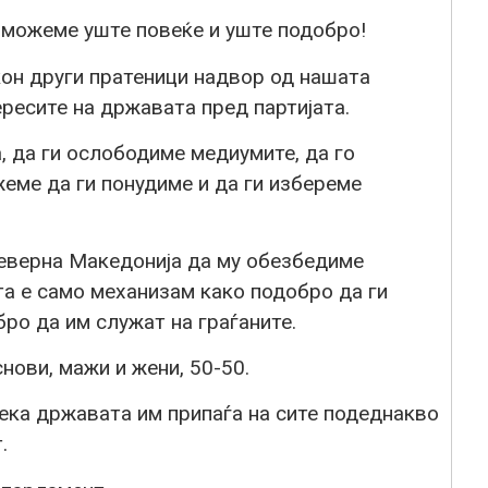
а можеме уште повеќе и уште подобро!
кон други пратеници надвор од нашата
ересите на државата пред партијата.
 да ги ослободиме медиумите, да го
еме да ги понудиме и да ги избереме
еверна Македонија да му обезбедиме
та е само механизам како подобро да ги
бро да им служат на граѓаните.
нови, мажи и жени, 50-50.
дека државата им припаѓа на сите подеднакво
.