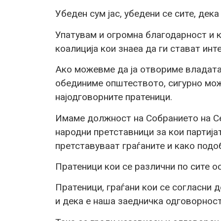
Убеден сум јас, убедени се сите, дек
Упатувам и огромна благодарност и 
коалиција кои знаеа да ги стават инт
Ако можевме да ја отвориме владата,
обединиме општеството, сигурно мож
најодговорните пратеници.
Имаме должност на Собранието на С
народни претставници за кои партија
претставуваат граѓаните и како подо
Пратеници кои се различни по сите ос
Пратеници, граѓани кои се согласни 
и дека е наша заедничка одговорност