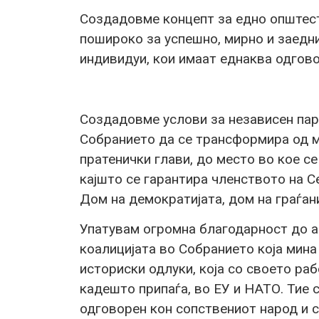
Создадовме концепт за едно општест
пошироко за успешно, мирно и заедн
индивидуи, кои имаат еднаква одгов
Создадовме услови за независен пар
Собранието да се трансформира од м
пратенички глави, до место во кое се
кајшто се гарантира членството на С
Дом на демократијата, дом на граѓан
Упатувам огромна благодарност до а
коалицијата во Собранието која мина 
историски одлуки, која со своето ра
кадешто припаѓа, во ЕУ и НАТО. Тие 
одговорен кон сопствениот народ и 