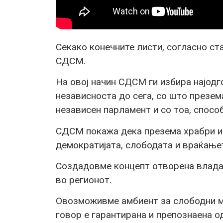
Секако конечните листи, согласно ст
СДСМ.
На овој начин СДСМ ги избира најодг
независноста до сега, со што презе
независен парламент и со тоа, спосо
СДСМ покажа дека презема храбри и 
демократијата, слободата и враќањет
Создадовме концепт отворена влада.
во регионот.
Овозможивме амбиент за слободни м
говор е гарантирана и препознаена о