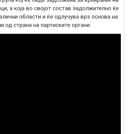
ци, а која во својот состав задолжително ќе
злични области и ќе одлучува врз основа на
и од страна на партиските органи.