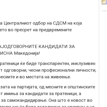
на Централниот одбор на СДСМ на која
ето во пресрет на предвремените
а НАЈОДГОВОРНИТЕ КАНДИДАТИ ЗА
ИСНА Македонија!
ратеници ќе биде транспарентен, инклузивен
т одговорни, чесни професионални личности,
есиите и во местата на живеење.
зата на партијата, од месните и општинските
ат имиња за кандидати за пратеници, а
 за самокандидирање. Она што е новост во
група кој ќе биде задолжена за креирање на