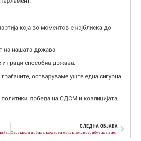
 парламент.
артија која во моментов е најблиска до
т на нашата држава.
 и гради способна држава.
д граѓаните, остваруваме уште една сигурна
 политики, победа на СДСМ и коалицијата,
СЛЕДНА ОБЈАВА
Генералниот секретар Николовски: Целосно се исплаќаат долговите на Повардарие и винариите на над 2600 лозари
Струмица добива модерен откупно-дистрибутивен центар за земјоделски производи во вредност од 6.2 милиони евра