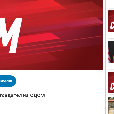
inkedIn
ретседател на СДСМ