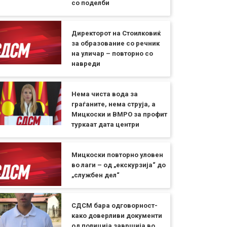
со поделби
Директорот на Стоилковиќ
за образование со речник
на уличар – повторно со
навреди
Нема чиста вода за
граѓаните, нема струја, а
Мицкоски и ВМРО за профит
туркаат дата центри
Мицкоски повторно уловен
во лаги – од „екскурзија“ до
„службен дел“
СДСМ бара одговорност-
како доверливи документи
од полиција завршија во