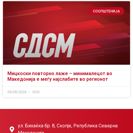
СООПШТЕНИЈА
Мицкоски повторно лаже – минималецот во
Македонија е меѓу најслабите во регионот
06/08/2026
16:51
ул. Бихаќка бр. 8, Скопје, Република Северна
Македонија