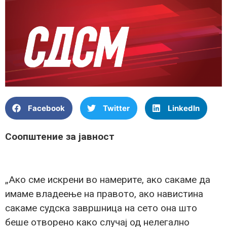
Facebook
Twitter
LinkedIn
Соопштение за јавност
„Ако сме искрени во намерите, ако сакаме да
имаме владеење на правото, ако навистина
сакаме судска завршница на сето она што
беше отворено како случај од нелегално