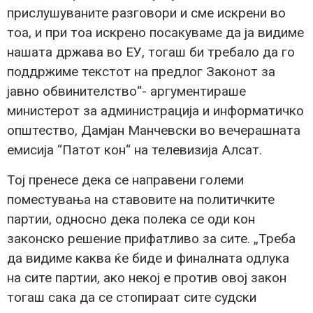
прислушуваните разговори и сме искрени во
тоа, и при тоа искрено посакуваме да ја видиме
нашата држава во ЕУ, тогаш би требало да го
поддржиме текстот на предлог Законот за
јавно обвинителство“- аргументираше
министерот за администрација и информатичко
општество, Дамјан Манчевски во вечерашната
емисија “Патот кон“ на телевизија Алсат.
Тој пренесе дека се направени големи
поместувања на ставовите на политичките
партии, односно дека полека се оди кон
законско решение прифатливо за сите. „Треба
да видиме каква ќе биде и финалната одлука
на сите партии, ако некој е против овој закон
тогаш сака да се стопираат сите судски