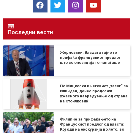
Последни вести
Жерновски: Владата тајно го
прифаќа францускиот предлог
што во опозиција го напаѓаше
По Мицкоски и неговиот „талог“ за
Илинден, денес продолжи
ужасното навредување од страна
на Стоилковиќ
Филипче за прифаќањето на
Францускиот предлог од власта:
Кој оди на екскурзија во лето, во