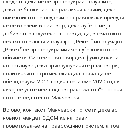
гледаат дека не се процесуираат случаите,
дека се блокираат на различни начини, дека
оние коишто се осудени со правосилни пресуди
не се влезени во затвор, дека луѓето не ја
добиваат заслужената правда, да, впечатокот
секако го влоши и случајот „Рекет“ но случајот
„Рекет“ се процесуира имаме луѓе коишто се
обвинети. Системот во овој дел функционира
но останува дека прислушуваните разговори,
политичкиот огромен скандал почна да се
обелоденува 2015 година сега сме 2020 год и
никој се уште нема одговорано за тоа“- посочи
потпретседателот Манчевски.
Во овој контекст Манчевски потсети дека во
новиот мандат СДСМ ќе направи
проветрување на правосудниот систем, а тоа