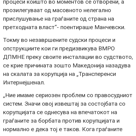
процеси коишто во моментов се отворени, а
прозилегуваат од масовното нелегално
прислушување на граѓаните од страна на
претходната власт“- поентираше Манчевски.
Токму во незавршените судски процеси и
опструкциите кои ги предизвикува ВМРО
ДПМНЕ преку своите инсталации во судството,
се крие причината зошто Македонија назадува
на скалата за корупција на „Трансперенси
Интернејшенал.
„Ние имаме сериозен проблем со правосудниот
систем. Значи овој извештај за состојбата со
корупцијата се однесува на впечатокот на
граѓаните за борбата против корупцијата и
нормално е дека тој е таков. Кога граѓаните