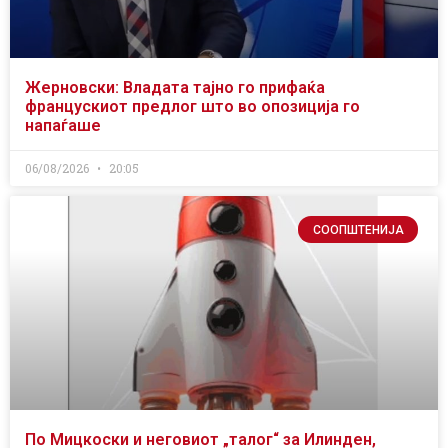
Жерновски: Владата тајно го прифаќа
францускиот предлог што во опозиција го
напаѓаше
06/08/2026
20:05
СООПШТЕНИЈА
По Мицкоски и неговиот „талог“ за Илинден,