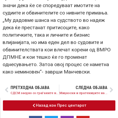
значи дека ќе се споредуваат имотите на
судиите и обвинителите со нивните примања.
„Му дадовме шанса на судството во надеж
дека ќе престанат притисоците, како
политичките, така и личните и бизнис
влијанијата, но има еден дел во судовите и
обвинителствата кои влечат корени од ВМРО
ДПМНЕ и кои тешко ќе го променат
однесувањето. Затоа овој процес се наметна
како неминовен“- заврши Манчевски.
ПРЕТХОДНА ОБЈАВА
СЛЕДНА ОБЈАВА
СДСМ заедно со граѓаните нема да дозволи враќање назад, ниту заканите на ВМРО-ДПМНЕ да се остварат
Мицкоски и пратениците на ВМРО-ДПМНЕ со блокирањето на Законот за одбрана го кршат Уставот и го кочат членството во НАТО
Назад кон Прес центарот