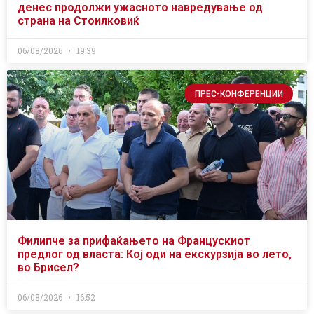
денес продолжи ужасното навредување од
страна на Стоилковиќ
06/08/2026
19:39
ПРЕС-КОНФЕРЕНЦИИ
Филипче за прифаќањето на Францускиот
предлог од власта: Кој оди на екскурзија во лето,
во Брисел?
06/08/2026
16:52