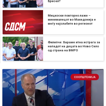
Брисел?
Мицкоски повторно лаже –
минималецот во Македонија е
меѓу најслабите во регионот
Филипче: Бараме итна истрага за
нападот на децата во Ново Село
од страна на ВМРО
СООПШТЕНИЈА