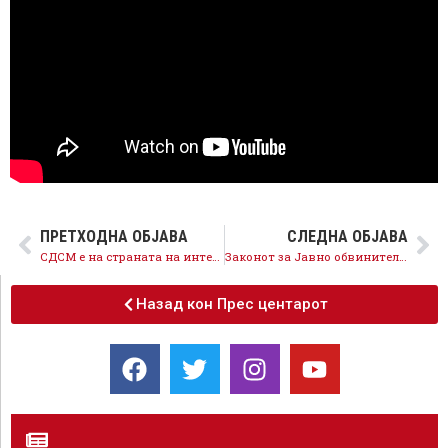
ПРЕТХОДНА ОБЈАВА
СЛЕДНА ОБЈАВА
СДСМ е на страната на интересите на граѓаните, присилното извршување намалено од 1/3 на 1/5 од примањата
Законот за Јавно обвинителство е важен за зајакнување на правната држава и треба да биде донесен
Назад кон Прес центарот