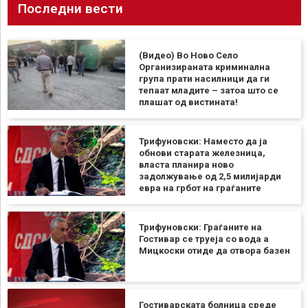
Последни вести
(Видео) Во Ново Село
Организираната криминална
група прати насилници да ги
тепаат младите – затоа што се
плашат од вистината!
Трифуновски: Наместо да ја
обнови старата железница,
власта планира ново
задолжување од 2,5 милијарди
евра на грбот на граѓаните
Трифуновски: Граѓаните на
Гостивар се труеја со вода а
Мицкоски отиде да отвора базен
Гостиварската болница среде