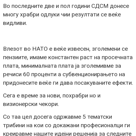
Во последните две и пол години СДСМ донесе
многу храбри одлуки чии резултати се веќе
видливи.
Влезот во НАТО е веќе извесен, зголемени се
пензиите, имаме константен раст на просечната
плата, минималната плата ја зголемивме за
речиси 60 проценти а субвенционирањето на
придонесите веќе ги дава посакуваните ефекти.
Сега е време за нови, похрабри но и
визионерски чекори.
Со таа цел досега одржавме 5 тематски
трибини на кои со докажани професионалци ги
креиравме нашите идејни решенија за следните