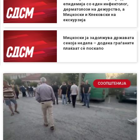
епидемија со еден инфектолог,
дерматолози на дежурство, а
Мицкоски и Клековски на
екскурзија
Мицкоски ја задолжува државата
секоја недела – додека граѓаните
плаќаат сѐ поскапо
СООПШТЕНИЈА