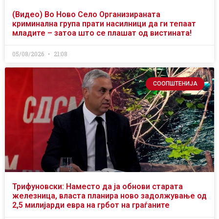
(Видео) Во Ново Село Организираната
криминална група прати насилници да ги тепаат
младите – затоа што се плашат од вистината!
05/08/2026
21:08
СООПШТЕНИЈА
Трифуновски: Наместо да ја обнови старата
железница, власта планира ново задолжување од
2,5 милијарди евра на грбот на граѓаните