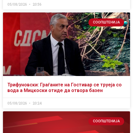
05/08/2026
20:56
СООПШТЕНИЈА
Трифуновски: Граѓаните на Гостивар се труеја со
вода а Мицкоски отиде да отвора базен
05/08/2026
20:24
СООПШТЕНИЈА