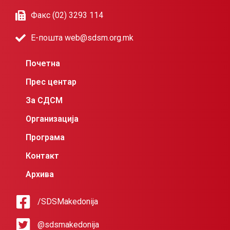
Факс (02) 3293 114
Е-пошта web@sdsm.org.mk
Почетна
Прес центар
За СДСМ
Организација
Програма
Контакт
Архива
/SDSMakedonija
@sdsmakedonija