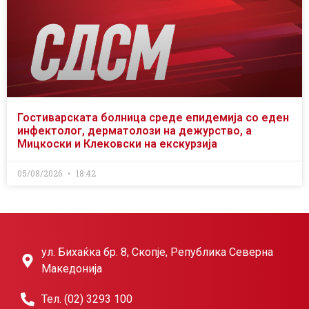
Гостиварската болница среде епидемија со еден
инфектолог, дерматолози на дежурство, а
Мицкоски и Клековски на екскурзија
05/08/2026
18:42
ул. Бихаќка бр. 8, Скопје, Република Северна
Македонија
Тел. (02) 3293 100