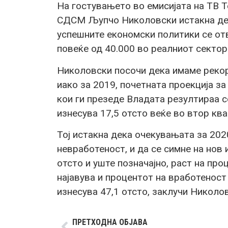
На гостувањето во емисијата на ТВ Т
СДСМ Љупчо Николовски истакна дека
успешните економски политики се отв
повеќе од 40.000 во реалниот сектор
Николовски посочи дека имаме рекор
иако за 2019, почетната проекција з
кои ги презеде Владата резултираа с
изнесува 17,5 отсто веќе во втор ква
Тој истакна дека очекувањата за 202
невработеност, и да се симне на нов
отсто и уште позначајно, раст на про
најавува и процентот на вработеност 
изнесува 47,1 отсто, заклучи Николо
ПРЕТХОДНА ОБЈАВА