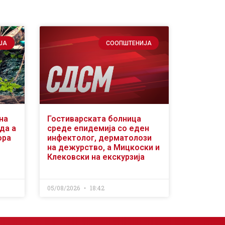
ЈА
СООПШТЕНИЈА
на
Гостиварската болница
да а
среде епидемија со еден
ора
инфектолог, дерматолози
на дежурство, а Мицкоски и
Клековски на екскурзија
05/08/2026
18:42