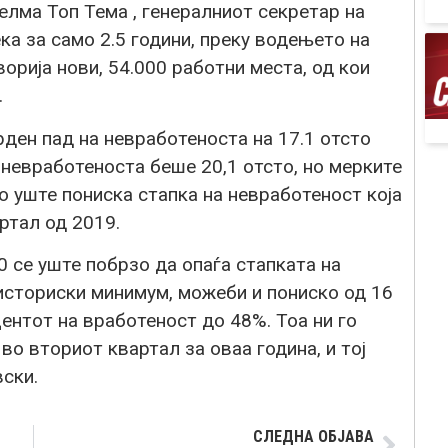
елма Топ Тема , генералниот секретар на
 за само 2.5 години, преку водењето на
орија нови, 54.000 работни места, од кои
.
ден пад на невработеноста на 17.1 отсто
а невработеноста беше 20,1 отсто, но мерките
о уште пониска стапка на невработеност која
ртал од 2019.
0 се уште побрзо да опаѓа стапката на
 историски минимум, можеби и пониско од 16
центот на вработеност до 48%. Тоа ни го
во вториот квартал за оваа година, и тој
вски.
СЛЕДНА ОБЈАВА