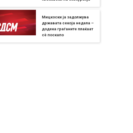
Мицкоски ја задолжува
државата секоја недела –
додека граѓаните плаќаат
сѐ поскапо