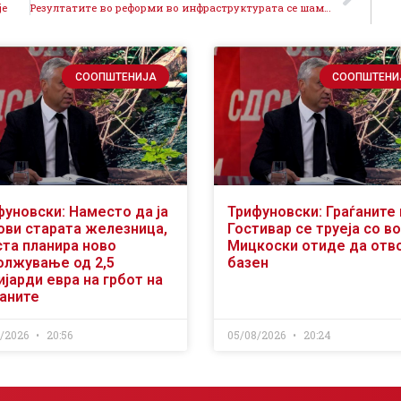
је
Резултатите во реформи во инфраструктурата се шампионски, 80% реализирани капитални проекти
СООПШТЕНИЈА
СООПШТЕНИ
фуновски: Наместо да ја
Трифуновски: Граѓаните 
ови старата железница,
Гостивар се труеја со во
ста планира ново
Мицкоски отиде да отв
олжување од 2,5
базен
јарди евра на грбот на
ѓаните
8/2026
20:56
05/08/2026
20:24