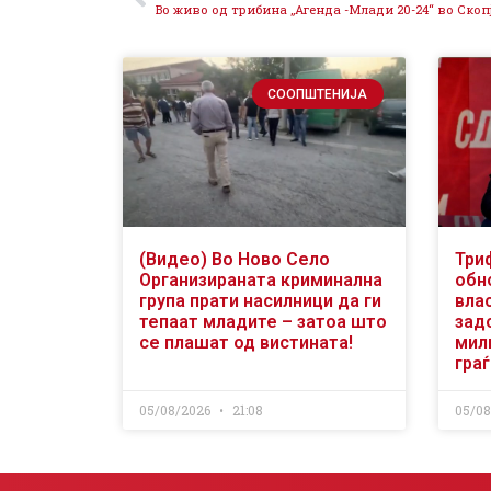
Во живо од трибина „Агенда -Млади 20-24“ во Скоп
СООПШТЕНИЈА
(Видео) Во Ново Село
Три
Организираната криминална
обн
група прати насилници да ги
вла
тепаат младите – затоа што
зад
се плашат од вистината!
мили
гра
05/08/2026
21:08
05/0