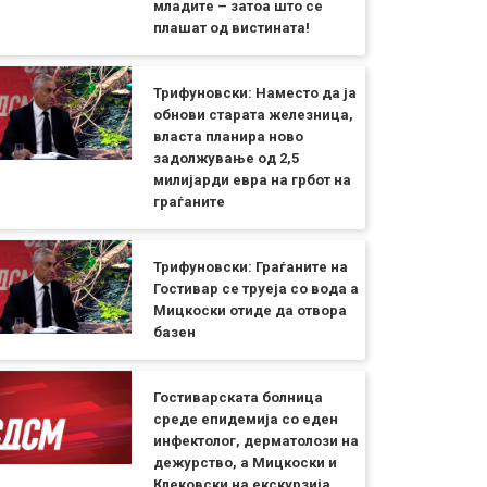
младите – затоа што се
плашат од вистината!
Трифуновски: Наместо да ја
обнови старата железница,
власта планира ново
задолжување од 2,5
милијарди евра на грбот на
граѓаните
Трифуновски: Граѓаните на
Гостивар се труеја со вода а
Мицкоски отиде да отвора
базен
Гостиварската болница
среде епидемија со еден
инфектолог, дерматолози на
дежурство, а Мицкоски и
Клековски на екскурзија