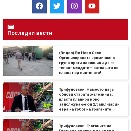
Последни вести
(Видео) Во Ново Село
Организираната криминална
група прати насилници да ги
тепаат младите – затоа што се
плашат од вистината!
Трифуновски: Наместо да ја
обнови старата железница,
власта планира ново
задолжување од 2,5 милијарди
евра на грбот на граѓаните
Трифуновски: Граѓаните на
Гостивар се труеја со вода а