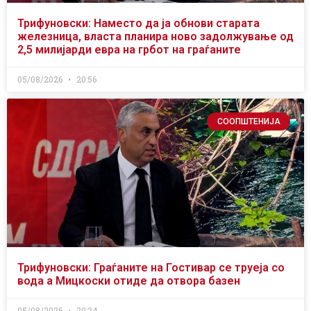
Трифуновски: Наместо да ја обнови старата
железница, власта планира ново задолжување од
2,5 милијарди евра на грбот на граѓаните
05/08/2026
20:56
СООПШТЕНИЈА
Трифуновски: Граѓаните на Гостивар се труеја со
вода а Мицкоски отиде да отвора базен
05/08/2026
20:24