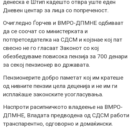
денеска е Штип кадешто отвра уште еден
Дневен центар за лица со попреченост.
Очигледно Ѓорчев и ВМРО-ДПМНЕ одбиваат
да се соочат со министерката и
потпретседателка на СДСМ и којзнае кој пат
свесно не го гласаат Законот со кој
обезбедуваме повисока пензија за 700 денари
за секој пензионер во државата.
Пензионерите добро паметат кој им кратеше
од нивните пензии цела деценија и не им ги
исплаќаше законските усогласувања.
Наспроти расипничкото владеење на ВМРО-
ДПМНЕ, Владата предводена од СДСМ работи
транспарентно, одговорно и домаќински.