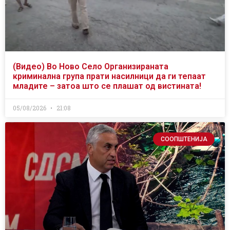
(Видео) Во Ново Село Организираната
криминална група прати насилници да ги тепаат
младите – затоа што се плашат од вистината!
05/08/2026
21:08
СООПШТЕНИЈА