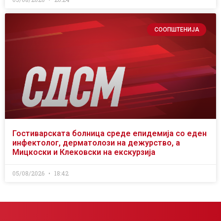
СООПШТЕНИЈА
Гостиварската болница среде епидемија со еден
инфектолог, дерматолози на дежурство, а
Мицкоски и Клековски на екскурзија
05/08/2026
18:42