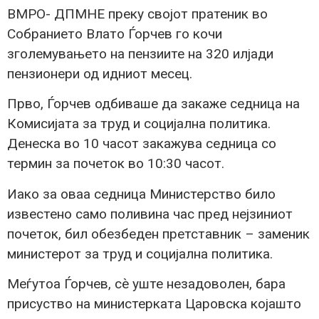
ВМРО- ДПМНЕ преку својот пратеник во
Собранието Влато Ѓорчев го кочи
зголемувањето на пензиите на 320 илјади
пензионери од идниот месец.
Прво, Ѓорчев одбиваше да закаже седница на
Комисијата за труд и социјална политика.
Денеска во 10 часот закажува седница со
термин за почеток во 10:30 часот.
Иако за оваа седница Министерство било
известено само поливина час пред нејзиниот
почеток, бил обезбеден претставник – заменик
министерот за труд и социјална политика.
Меѓутоа Ѓорчев, сѐ уште незадоволен, бара
присуство на министерката Царовска којашто