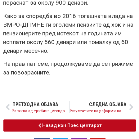
пораснат за околу 900 денари.
Како за споредба во 2016 тогашната влада на
ВМРО-ДПМНЕ ги зголеми пензиите ад хок и на
пензионерите пред истекот на годината им
исплати околу 560 денари или помалку од 60
денари месечно.
На прав пат сме, продолжуваме да се грижиме
за повозрасните.
ПРЕТХОДНА ОБЈАВА
СЛЕДНА ОБЈАВА
Во живо од трибина „Агенда -Млади 20-24“ во Скопје
Резултатите во реформи во инфраструктурата се шампионски, 80% реализирани капитални проекти
Назад кон Прес центарот