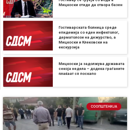
Мицкоски отиде да отвора базен
Гостиварската болница среде
епидемија со еден инфектолог,
дерматолози на дежурство, а
Мицкоски и Клековски на
екскурзија
Мицкоски ја задолжува државата
секоја недела – додека граѓаните
плаќаат сѐ поскапо
СООПШТЕНИЈА