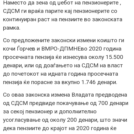
Наместо да зена од џебот на пензионерите ,
СДСМ ги враќа парите кај пензионерите со
континуиран раст на пензиите во законската
рамка.
Со предложените законски измени коишто ги
кочи Ѓорчев и ВМРО-ДПМНЕво 2020 година
просечната пензија ќе изнесува околу 15.500
денари, или од доаѓањето на СДСМ на власт
до почетокот на идната година просечната
пензија ќе порасне за вкупно 1.746 денари.
Со оваа законска измена Владата предводена
од СДСМ предвиде покачување од 700 денари
за секој пензионер и дополнително
усогласување од околу 200 денари, што значи
дека пензиите до крајот на 2020 година ќе