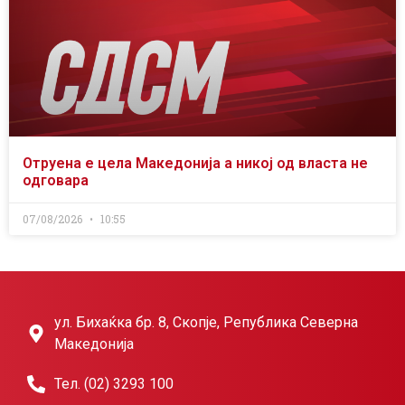
Отруена е цела Македонија а никој од власта не
одговара
07/08/2026
10:55
ул. Бихаќка бр. 8, Скопје, Република Северна
Македонија
Тел. (02) 3293 100