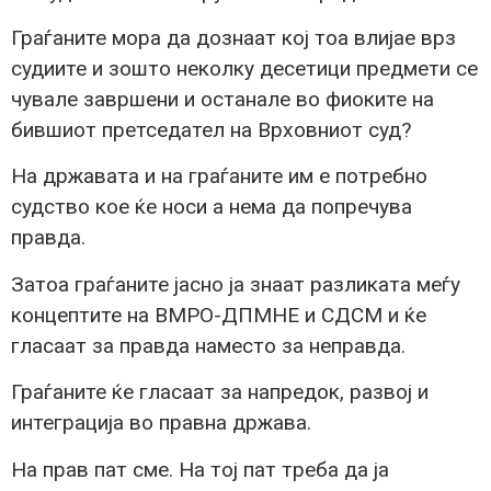
Граѓаните мора да дознаат кој тоа влијае врз
судиите и зошто неколку десетици предмети се
чувале завршени и останале во фиоките на
бившиот претседател на Врховниот суд?
На државата и на граѓаните им е потребно
судство кое ќе носи а нема да попречува
правда.
Затоа граѓаните јасно ја знаат разликата меѓу
концептите на ВМРО-ДПМНЕ и СДСМ и ќе
гласаат за правда наместо за неправда.
Граѓаните ќе гласаат за напредок, развој и
интеграција во правна држава.
На прав пат сме. На тој пат треба да ја