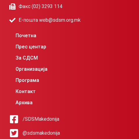
Факс (02) 3293 114
Е-пошта web@sdsm.org.mk
Почетна
Прес центар
За СДСМ
Организација
Програма
Контакт
Архива
/SDSMakedonija
@sdsmakedonija