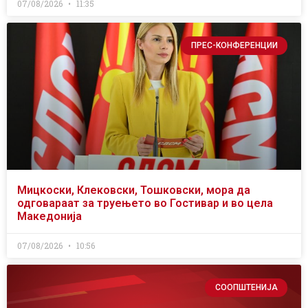
07/08/2026
11:35
ПРЕС-КОНФЕРЕНЦИИ
Мицкоски, Клековски, Тошковски, мора да
одговараат за труењето во Гостивар и во цела
Македонија
07/08/2026
10:56
СООПШТЕНИЈА