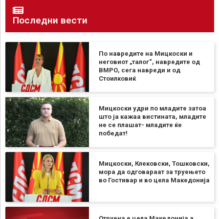
Последни вести
По навредите на Мицкоски и
неговиот „талог“, навредите од
ВМРО, сега навреди и од
Стоилковиќ
Мицкоски удри по младите затоа
што ја кажаа вистината, младите
не се плашат- младите ќе
победат!
Мицкоски, Клековски, Тошковски,
мора да одговараат за труењето
во Гостивар и во цела Македонија
Отруена е цела Македонија а