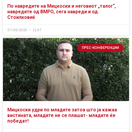
По навредите на Мицкоски и неговиот „талог“,
навредите од ВМРО, сега навреди и од
Стоилковиќ
07/08/2026
12:47
ПРЕС-КОНФЕРЕНЦИИ
Мицкоски удри по младите затоа што ја кажаа
вистината, младите не се плашат- младите ќе
победат!