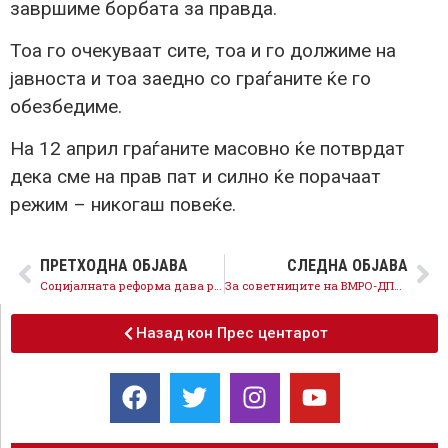
завршиме борбата за правда.
Тоа го очекуваат сите, тоа и го должиме на
јавноста и тоа заедно со граѓаните ќе го
обезбедиме.
На 12 април граѓаните масовно ќе потврдат
дека сме на прав пат и силно ќе порачаат
режим – никогаш повеќе.
ПРЕТХОДНА ОБЈАВА
СЛЕДНА ОБЈАВА
Социјалната реформа дава резултати, за само 6 месеци вработени 370 корисници, градиме систем што извлекува од сиромаштија
За советниците на ВМРО-ДПМНЕ поважна е одбраната на криминалот отколку интересите на граѓаните
Назад кон Прес центарот