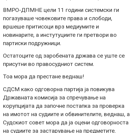
ВМРО-ДПМНЕ цели 11 години системски ги
погазуваше човековите права и слободи,
вршеше притисоци врз медиумите и
новинарите, а инстутуциите ги претвори во
партиски подружници.
Остатоците од заробената држава се уште се
присутни во правосудниот систем.
Тоа мора да престане веднаш!
СДСМ како одговорна партија ја повикува
Државната комисија за спречување на
корупцијата да започне постапка за проверка
на имотот на судиите и обвинителите, веднаш, а
Судскиот совет мора да ја оцени одговорноста
на судиите за застарување на предметите.