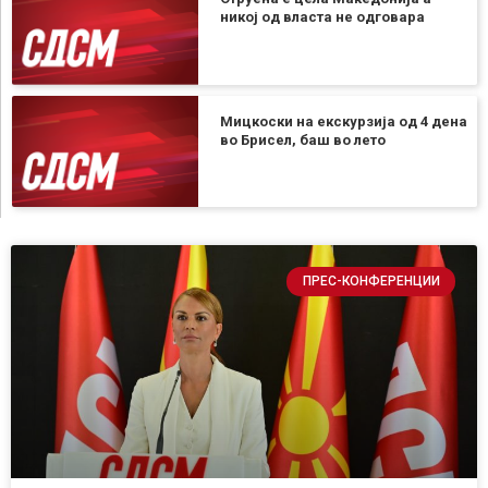
никој од власта не одговара
Мицкоски на екскурзија од 4 дена
во Брисел, баш во лето
ПРЕС-КОНФЕРЕНЦИИ