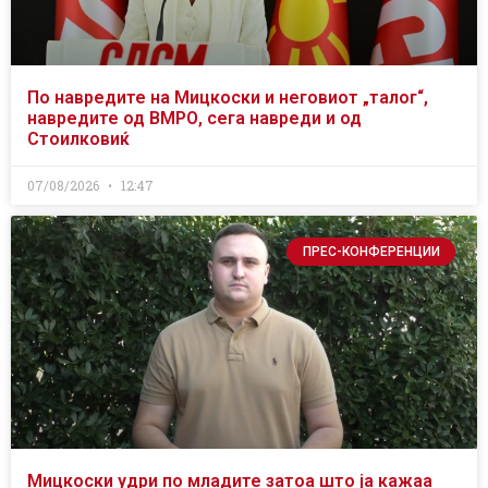
По навредите на Мицкоски и неговиот „талог“,
навредите од ВМРО, сега навреди и од
Стоилковиќ
07/08/2026
12:47
ПРЕС-КОНФЕРЕНЦИИ
Мицкоски удри по младите затоа што ја кажаа