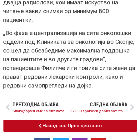
двајца радиолози, кои имаат искуство на
читање вакви снимки од минимум 800
пациентки.
„Во фаза е централизација на сите онколошки
оддели под Клиниката за онкологија во Скопје,
со цел да обезбедиме максимална поддршка
на пациентите и во другите градови“,
потенцираше Филипче и ги повика сите жени да
прават редовни лекарски контроли, како и
редовни самопрегледи на дојка.
ПРЕТХОДНА ОБЈАВА
СЛЕДНА ОБЈАВА
Благодарни сме за силната поддршка, преполната сала на големата граѓанска трибина во Скопје, СДСМ е партија што обединува и води напред
92.000 граѓани добиваат повисоки плати со субвенционирањето на придонесите од задолжителното осигурување
Назад кон Прес центарот