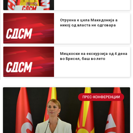
Отруена е цела Македонија а
никој од власта не одговара
Мицкоски на екскурзија од 4 дена
во Брисел, баш во лето
ПРЕС-КОНФЕРЕНЦИИ