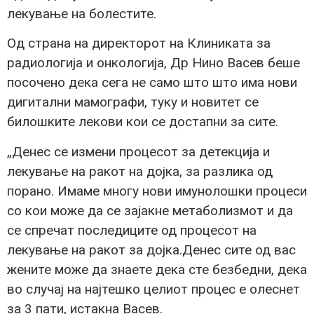
лекување на болестите.
Од страна на директорот на Клиниката за
радиологија и онкологија, Др Нино Васев беше
посочено дека сега не само што што има нови
дигитални мамографи, туку и новитет се
билошките лекови кои се достапни за сите.
„Денес се измени процесот за детекција и
лекување на ракот на дојка, за разлика од
порано. Имаме многу нови имунолошки процеси
со кои може да се зајакне метаболизмот и да
се спречат последиците од процесот на
лекување на ракот за дојка.Денес сите од вас
жените може да знаете дека сте безбедни, дека
во случај на најтешко целиот процес е олеснет
за 3 пати, истакна Васев.