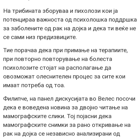
На трибината зборуваа и пихолози кои ја
потенцираа важноста од психолошка поддршка
за заболените од рак на дојка и дека ти веќе не
се сами низ предизвиците.
Тие порачаа дека при примање на терапиите,
при повторно повторување на болеста
психолозите стојат на располагање да
овозможат олеснителен процес за сите кои
имаат потреба од тоа.
Филипче, на панел дискусијата во Велес посочи
дека е воведена новина за двојно читање на
мамографските слики. Тој појасни дека
мамографските снимки за рано откривање на
рак на дојка се независно анализирани од