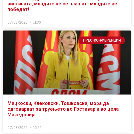
вистината, младите не се плашат- младите ќе
победат!
07/08/2026
11:35
ПРЕС-КОНФЕРЕНЦИИ
Мицкоски, Клековски, Тошковски, мора да
одговараат за труењето во Гостивар и во цела
Македонија
07/08/2026
10:56