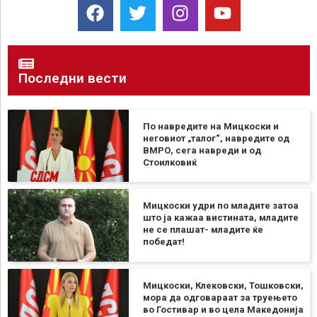
Последни вести
По навредите на Мицкоски и
неговиот „талог“, навредите од
ВМРО, сега навреди и од
Стоилковиќ
Мицкоски удри по младите затоа
што ја кажаа вистината, младите
не се плашат- младите ќе
победат!
Мицкоски, Клековски, Тошковски,
мора да одговараат за труењето
во Гостивар и во цела Македонија