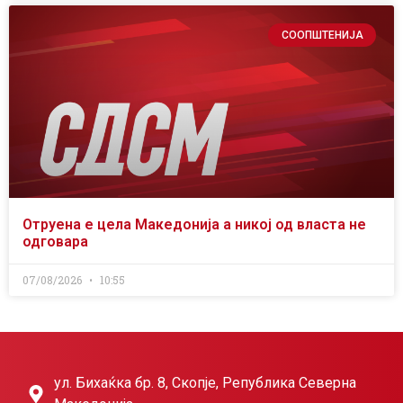
СООПШТЕНИЈА
Отруена е цела Македонија а никој од власта не
одговара
07/08/2026
10:55
ул. Бихаќка бр. 8, Скопје, Република Северна